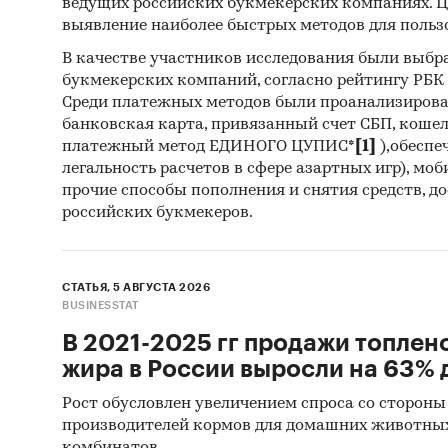
ведущих российских букмекерских компаниях. Ц
выявление наиболее быстрых методов для польз
В качестве участников исследования были выбр
букмекерских компаний, согласно рейтингу РБК htt
Среди платежных методов были проанализиров
банковская карта, привязанный счет СБП, коше
платежный метод ЕДИНОГО ЦУПИС*
[1]
),обеспе
легальность расчетов в сфере азартных игр), мо
прочие способы пополнения и снятия средств, д
российских букмекеров.
СТАТЬЯ, 5 АВГУСТА 2026
BUSINESSTAT
В 2021-2025 гг продажи топлен
жира в России выросли на 63% д
Рост обусловлен увеличением спроса со стороны
производителей кормов для домашних животны