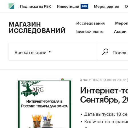
Подписка на РБК
Инвестиции
Мероприятия
О
РБК Образование
РБК Курсы
РБК Life
Тренды
В
МАГАЗИН
Исследования
Мероп
ИССЛЕДОВАНИЙ
Бизнес-планы
Акции
Исследования
Кредитные рейтинги
Франшизы
Га
Экономика
Бизнес
Технологии и медиа
Финансы
Все категории
ANALYTICRESEARCHGROUP 
Интернет-то
Сентябрь, 2
Дата выпуска: 18 с
Количество страни