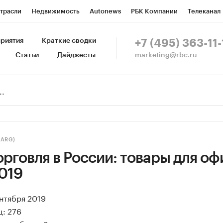
трасли
Недвижимость
Autonews
РБК Компании
Телеканал
изионеры
Национальные проекты
Город
Стиль
Крипто
Р
риятия
Краткие сводки
+7 (495) 363-11-
marketing@rbc.ru
Статьи
Дайджесты
зета
Спецпроекты СПб
Конференции СПб
Спецпроекты
Пр
Рынок наличной валюты
(ARG)
рговля в России: товары для оф
019
ентября 2019
ц: 276