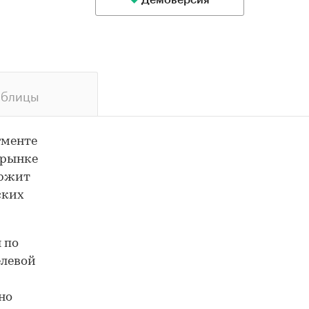
Демоверсия
аблицы
гменте
 рынке
ержит
ских
 по
елевой
но