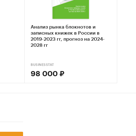
ета и
;
Анализ рынка блокнотов и
торговли
записных книжек в России в
2019-2023 гг, прогноз на 2024-
2028 гг
вых и
BUSINESSTAT
нка,
98 000 ₽
гроков