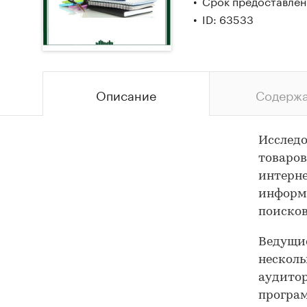
Срок предоставлени
ID: 63533
Описание
Содерж
Исследо
товаров
интерне
информ
поисков
Ведущие
несколь
аудитор
програм