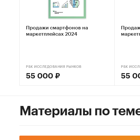
• Описа
интерне
• Проан
Продажи смартфонов на
Продаж
• Охара
маркетплейсах 2024
маркет
товарам
Методы 
• Монит
РБК ИССЛЕДОВАНИЯ РЫНКОВ
РБК ИСС
специал
55 000 ₽
55 0
материа
• Сбор 
российс
• Анали
Материалы по тем
рынка.
Категори
Канцеляр
IT и тел