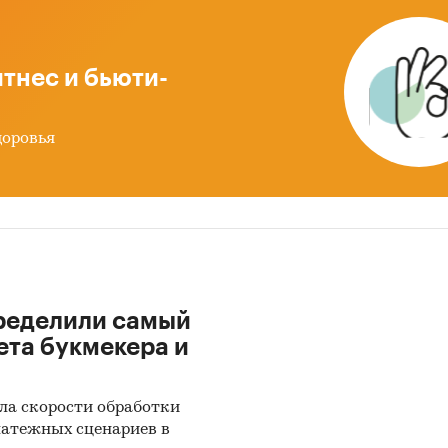
тнес и бьюти-
доровья
ределили самый
ета букмекера и
ла скорости обработки
латежных сценариев в