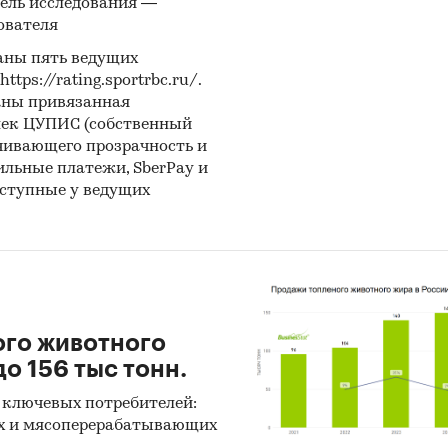
ель исследования —
ователя
аны пять ведущих
ps://rating.sportrbc.ru/.
аны привязанная
лек ЦУПИС (собственный
чивающего прозрачность и
бильные платежи, SberPay и
оступные у ведущих
ого животного
о 156 тыс тонн.
 ключевых потребителей:
х и мясоперерабатывающих