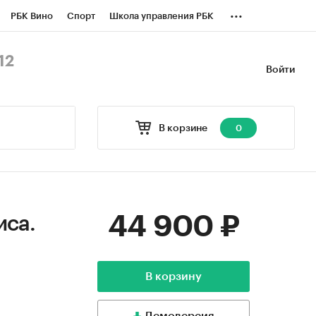
...
РБК Вино
Спорт
Школа управления РБК
БК Бизнес-среда
Дискуссионный клуб
12
Войти
оверка контрагентов
Политика
В корзине
0
44 900 ₽
иса.
В корзину