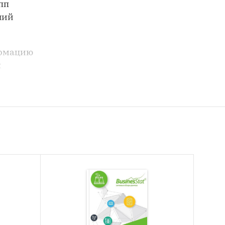
пп
ний
ормацию
х
просы и
ту,
е