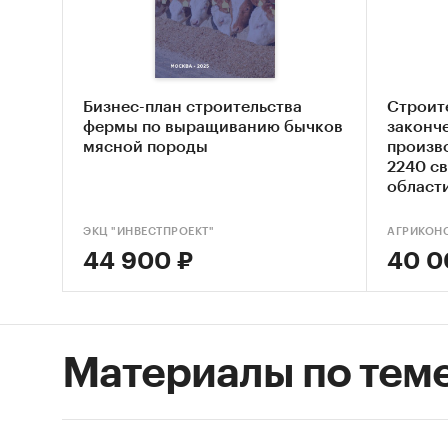
стаб
прод
орга
Бизнес-план строительства
Cтроит
кото
фермы по выращиванию бычков
законч
нало
мясной породы
произв
2240 с
Аудито
област
резюме
торго
проект
ЭКЦ "ИНВЕСТПРОЕКТ"
АГРИКОН
райо
44 900 ₽
40 0
Конкур
ферм
Материалы по тем
пород
разв
в бо