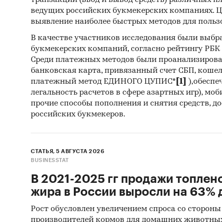
транзакций (ввод и вывод средств) различных п
ведущих российских букмекерских компаниях. Ц
выявление наиболее быстрых методов для польз
В качестве участников исследования были выбр
букмекерских компаний, согласно рейтингу РБК htt
Среди платежных методов были проанализиров
Актуал
банковская карта, привязанный счет СБП, коше
платежный метод ЕДИНОГО ЦУПИС*
[1]
),обеспе
Разведе
легальность расчетов в сфере азартных игр), мо
произво
прочие способы пополнения и снятия средств, д
Террито
российских букмекеров.
благода
пшеницы
хозяйст
СТАТЬЯ, 5 АВГУСТА 2026
BUSINESSTAT
реализа
способс
В 2021-2025 гг продажи топлен
данной 
жира в России выросли на 63% д
для вып
Рост обусловлен увеличением спроса со стороны
свинья 
производителей кормов для домашних животны