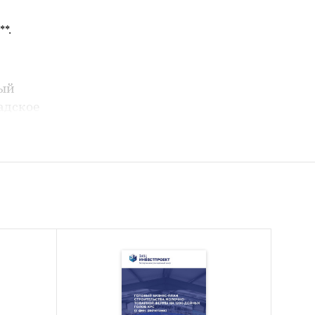
*.
ный
ладское
 для
лодняка
ям