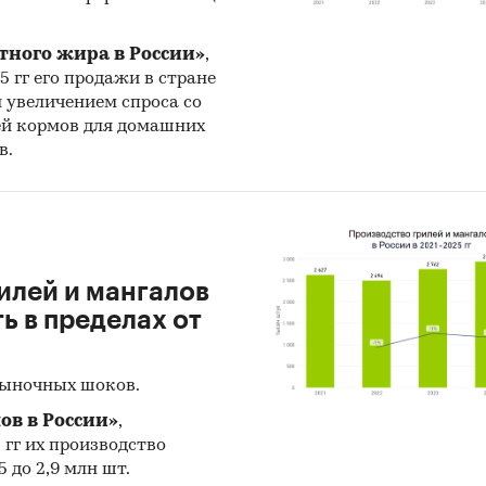
ми.
тного жира в России»
,
еленаправленно занимающихся разведением данн
25 гг его продажи в стране
 на территории ***кого края нет (есть только ферм
н увеличением спроса со
нию смешанных пород). В большей степени разве
ей кормов для домашних
породы занимаются частные фермеры, «подворно»
в.
фермерские хозяйства, имеющие до 10-15 маток, чт
ивает существенных поставок мяса и молодняка н
ие породы
илей и мангалов
ская вислобрюхая свинья – порода домашних сви
 в пределах от
происхождения – Юго-Восточная Азия…
огия разведения вьетнамских свиней
рыночных шоков.
ские свиньи спокойно переносят суровые зимы, 
ов в России»
,
5 гг их производство
 подстилке из соломы спокойно переносят темпер
 до 2,9 млн шт.