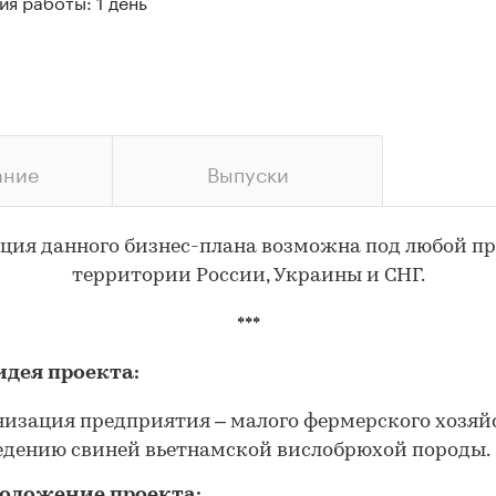
я работы: 1 день
ание
Выпуски
ция данного бизнес-плана возможна под любой пр
территории России, Украины и СНГ.
***
идея проекта:
низация предприятия – малого фермерского хозяй
едению свиней вьетнамской вислобрюхой породы.
оложение проекта: