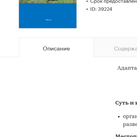
Срок предоставлени
ID: 39224
Описание
Содерж
Адапта
Суть и 
орга
разв
Местоп