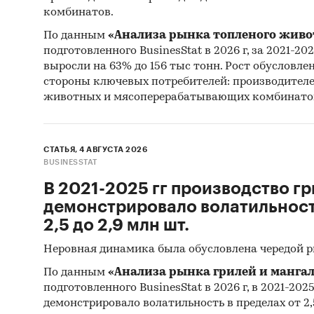
коренья
комбинатов.
По данным
«Анализа рынка топленого живо
Ферм, ц
подготовленного BusinesStat в 2026 г, за 2021-20
породы,
выросли на 63% до 156 тыс тонн. Рост обусловле
разведе
стороны ключевых потребителей: производител
данной 
животных и мясоперерабатывающих комбинато
мелкие 
обеспеч
СТАТЬЯ, 4 АВГУСТА 2026
Описан
BUSINESSTAT
В 2021-2025 гг производство гр
Вьетнам
демонстрировало волатильность
Регион 
2,5 до 2,9 млн шт.
Технол
Неровная динамика была обусловлена чередой 
Вьетнам
По данным
«Анализа рынка грилей и мангал
подготовленного BusinesStat в 2026 г, в 2021-202
толстой
демонстрировало волатильность в пределах от 2,5
-300С.