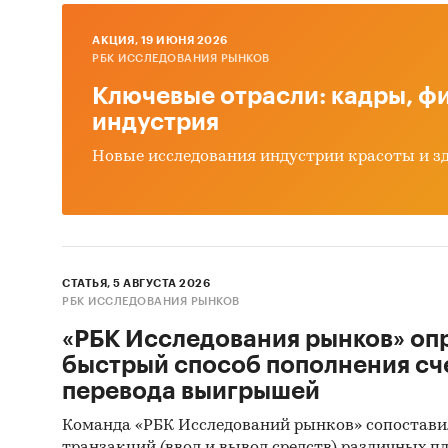
част
имею
AКЦИЯ, 19 ИЮНЯ 2026
пост
РБК ИССЛЕДОВАНИЯ РЫНКОВ
конк
Ключевые отрасли: кадры, фи
прои
индустрия
Финанс
Новые исследования индустрии красоты и з
Показа
Необхо
СТАТЬЯ, 5 АВГУСТА 2026
NPV
РБК ИССЛЕДОВАНИЯ РЫНКОВ
IRR
«РБК Исследования рынков» оп
быстрый способ пополнения сч
Срок о
перевода выигрышей
Дискон
Команда «РБК Исследований рынков» сопостави
окупае