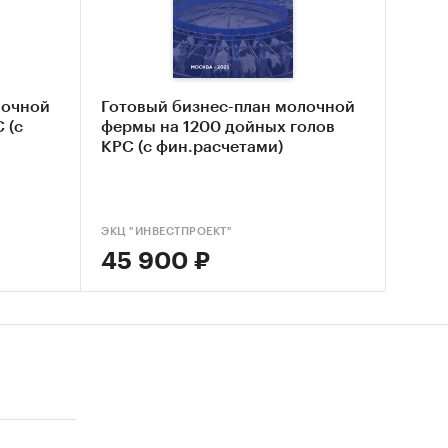
лочной
Готовый бизнес-план молочной
числять
 (с
фермы на 1200 дойных голов
КРС (с фин.расчетами)
о
ЭКЦ "ИНВЕСТПРОЕКТ"
45 900 ₽
анной
ермы по
аются