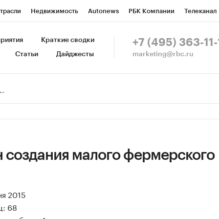
трасли
Недвижимость
Autonews
РБК Компании
Телеканал
изионеры
Национальные проекты
Город
Стиль
Крипто
Р
риятия
Краткие сводки
+7 (495) 363-11-
marketing@rbc.ru
Статьи
Дайджесты
зета
Спецпроекты СПб
Конференции СПб
Спецпроекты
Пр
Рынок наличной валюты
н создания малого фермерского
ня 2015
ц: 68