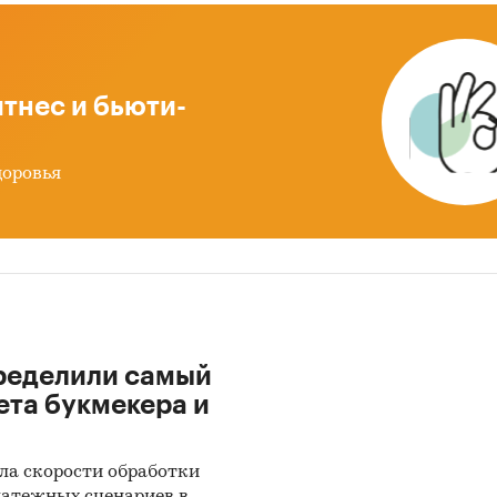
ные фермеры, «подворно», и мелкие фермерские хо
щие до 10-15 маток, что не обеспечивает существе
авок мяса и молодняка на рынок;
урентный проект: ***, «Поросята собственного
тнес и бьюти-
зводства».
овые показатели проекта:
доровья
тель
Ед. изм.
Значе
димые инвестиции
руб.
***
руб.
***
%
***
ределили самый
ета букмекера и
купаемости
мес.
***
тированный срок
мес.
***
ла скорости обработки
мости