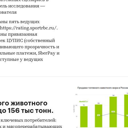
латежных сценариев в
ель исследования —
ователя
аны пять ведущих
Выдержки из исследования
ps://rating.sportrbc.ru/.
аны привязанная
ьность проекта
лек ЦУПИС (собственный
чивающего прозрачность и
ние вьетнамских вислобрюхих свиней будет
бильные платежи, SberPay и
дится на территории ***кого края ***ского района.
оступные у ведущих
рия соответствует условиям содержания и разве
ря широкой кормовой базе: ***кий край богат на 
, на данной территории большое количество фер
в, которые специализируются на выращивании и
ции разнообразных зерновых, бахчевых культур, ч
твует закупке кормов по сниженным оптовым цен
ого животного
территории характерно наличие большой площад
о 156 тыс тонн.
асов на открытой местности: вьетнамская вислоб
 ключевых потребителей:
питается свежей зеленой травой и разнообразным
х и мясоперерабатывающих