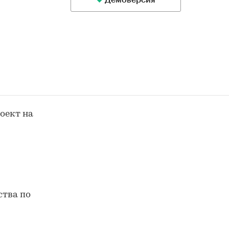
Демоверсия
оект на
ства по