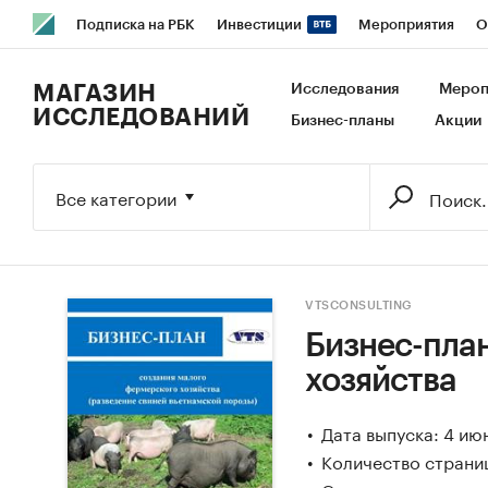
Подписка на РБК
Инвестиции
Мероприятия
О
РБК Образование
РБК Курсы
РБК Life
Тренды
В
МАГАЗИН
Исследования
Мероп
ИССЛЕДОВАНИЙ
Бизнес-планы
Акции
Исследования
Кредитные рейтинги
Франшизы
Га
Экономика
Бизнес
Технологии и медиа
Финансы
Все категории
VTSCONSULTING
Бизнес-пла
хозяйства
Дата выпуска: 4 ию
Количество страни