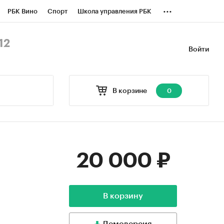
...
РБК Вино
Спорт
Школа управления РБК
БК Бизнес-среда
Дискуссионный клуб
12
Войти
оверка контрагентов
Политика
В корзине
0
20 000 ₽
В корзину