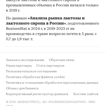
Выпуск лактозы и лактозного сиропа в
Инициатор
ООО «Счастливая
промышленных объемах в России начался только
проекта
голштинка».
в 2019 г.
Технология
Беспривязное и
По данным
«Анализа рынка лактозы и
лактозного сиропа в России»
, подготовленного
содержания
безвыгульное содержание в
BusinesStat в 2024 г, в 2019-2023 гг их
доения
группах.
производство в стране возросло почти в 3 раза: с
Коровник –
0,7 до 1,9 тыс т.
неотапливаемый.
Доильный зал роторного
типа «Карусель».
Заказать исследование
Обратная связь
Наши партнеры
Стать партнером
Поставщик
ООО «Агромолтехника», г.
Пользовательское соглашение
оборудования
Ижевск.
Политика обработки файлов cookie
Анализ рынка
В 2024 году валовой надой
Политика в отношении обработки персональных данных
молока в хозяйствах всех
Облако для бизнеса
категорий
Корпоративный регистратор доменов
Хостинг сайтов
составил
34,0
млн т и
© ООО «БИЗНЕСПРЕСС», АО «РОСБИЗНЕСКОНСАЛТИНГ», 1995-
увеличился относительно
2026.