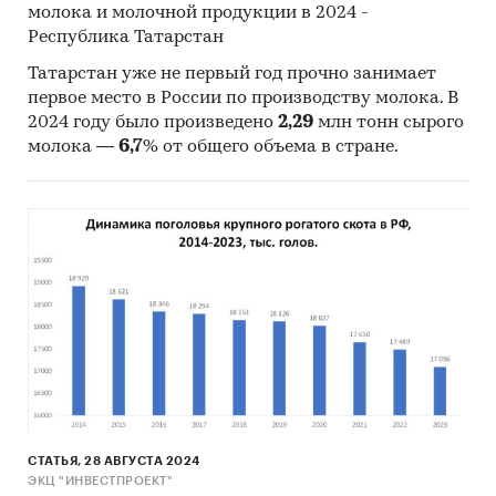
молока и молочной продукции в 2024 -
Наименование
«Строительство молочно-
Республика Татарстан
проекта
товарной фермы
на
1200
дойных голов КРС
Татарстан уже не первый год прочно занимает
голштинской породы по
первое место в России по производству молока. В
2024 году было произведено
2,29
млн тонн сырого
технологии доения
молока —
6,7
% от общего объема в стране.
«Карусель».
Дата разработки
05.08.2025.
бизнес-плана
Валюта расчетов
росс. руб.
Площадь з/у
Планируется долгосрочная
аренда участка
12
га с
правом выкупа.
Период
10
лет помесячно (с янв.
планирования
2026 г. по дек. 2035 г.).
Цель бизнес-
Расчет экономических,
СТАТЬЯ, 28 АВГУСТА 2024
ЭКЦ "ИНВЕСТПРОЕКТ"
плана:
производственных и