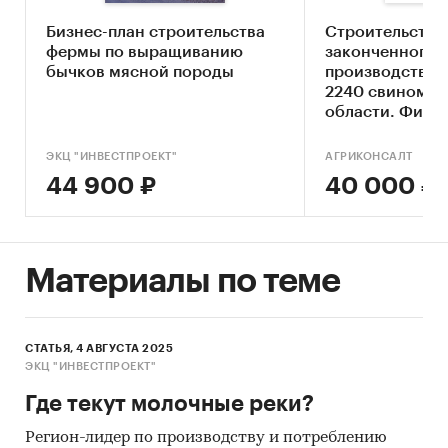
предприятия
Бизнес-план строительства
Cтроительства
После приобретения готового бизнес-плана:
фермы по выращиванию
законченного
бычков мясной породы
производствен
сравните предстоящий бизнес с Вашими
2240 свиномат
ожиданиями
области. Фина
и резюме инве
по инструкции внесите свои данные
проекта
ЭКЦ "ИНВЕСТПРОЕКТ"
АГРИКОНСАЛТ
направьте инвестору или в банк для
44 900 ₽
40 000 ₽
получения финансирования
Методика
планирования:
Минэкономразвития РФ и
Материалы по теме
Минсельхоз РФ.
Налогообложение:
с учетом изменений с
01.01.2025.
СТАТЬЯ, 4 АВГУСТА 2025
ЭКЦ "ИНВЕСТПРОЕКТ"
Готовый бизнес-план молочной
Где текут молочные реки?
фермы
содержит:
123
страницы,
37
таблиц,
40
гра
и
5
рисунков, а также фин. модель
23
вкладки.
Регион-лидер по производству и потреблению