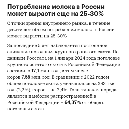
маркетинговых параметров
Потребление молока в России
строительства молочно-
может вырасти еще на 25-30%
товарной фермы для
С точки зрения внутреннего рынка, в течение
подтверждения ее
десяти лет объем потребления молока в России
экономической
может вырасти на 25-30%
эффективности и
За последние 5 лет наблюдается постоянное
привлечения
снижение поголовья крупного рогатого скота. По
финансирования.
данным Росстата на 1 января 2024 года поголовье
Бизнес-план содержит
крупного рогатого скота в Российской Федерации
укрупненные данные по
составило
17
,
1
млн. гол., в том числе
коров
7,55
млн. гол. В сравнении с 2022 годом
проекту, отражает
общее поголовье скота уменьшилось на 393 тыс.
концепцию проекта и
гол. (2,2%), коров – на 2,4%. Голштинская порода
является техническим
является наиболее распространенной в
заданием для разработки
Российской Федерации –
64,37
% от общего
проектной документации и
поголовья скота.
дальнейшей проработки с
учетом требований банка,
органов власти, партнеров и