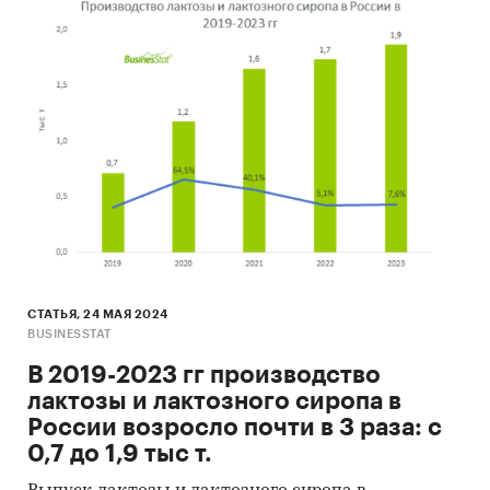
поставщиков.
Отрасль
Животноводство, молочная
экономики
отрасль.
Суть проекта
1. Строительство новой
молочно-товарной фермы
на
1200
дойных голов
голштинской породы (со
шлейфом –
***
гол.) с
удойностью
***
л / гол. /
сутки;
СТАТЬЯ, 24 МАЯ 2024
2. Производство мяса
BUSINESSTAT
говядины в живом весе
***
т
В 2019-2023 гг производство
/ год;
лактозы и лактозного сиропа в
3. Производство
России возросло почти в 3 раза: с
органического удобрения в
0,7 до 1,9 тыс т.
объеме
***
т / год.