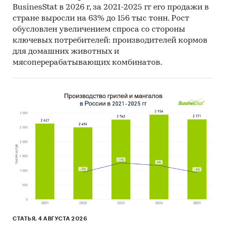
них находится недалеко от береговой линии –
BusinesStat в 2026 г, за 2021-2025 гг его продажи в
в 500 метрах. Таким образом, коттеджный
стране выросли на 63% до 156 тыс тонн. Рост
поселок данного проекта будет единственным
обусловлен увеличением спроса со стороны
объектом недвижимости, предлагающим
ключевых потребителей: производителей кормов
размещение в непосредственно близости к
для домашних животных и
Азовскому морю. Это будет ключевым
мясоперерабатывающих комбинатов.
преимуществом данного проекта.
***
На вторичном рынке в основном представлены
старые дома эконом-класса. Наиболее
распространены дома площадью 30-80 кв. м. и
ценой 1-2 млн. руб. В одиночном виде
существуют предложения двухэтажных домов
площадью более 100 кв. м. с хорошим
ремонтом. Таким образом, можно сделать
вывод, что на территории побережья
Азовского моря возле поселка *** нет прямых
конкурентов данному проекту. Ближайшие
СТАТЬЯ, 4 АВГУСТА 2026