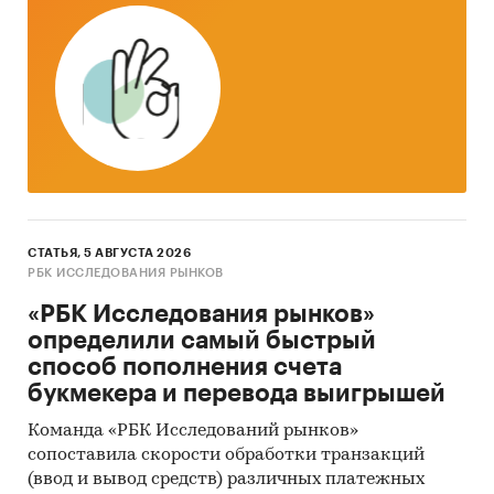
Необходимый объем инвестиций без
руб.
учета затрат на участок
Срок окупаемости проекта:
Простой
4 квартала
Дисконтированный
4 квартала
СТАТЬЯ, 5 АВГУСТА 2026
Выдержки из исследования
РБК ИССЛЕДОВАНИЯ РЫНКОВ
«РБК Исследования рынков»
По данным Росстата, если не брать в расчет
определили самый быстрый
Москву и Московскую область, наиболее
способ пополнения счета
застраиваемыми регионами являются
букмекера и перевода выигрышей
Краснодарский край (2 111 000 кв. м), Санкт-
Петербург (1 411 000 кв. м), Республика
Команда «РБК Исследований рынков»
Татарстан (1 215 000 кв. м), Республика
сопоставила скорости обработки транзакций
Башкортостан (1 088 000 кв. м) и Ростовская
(ввод и вывод средств) различных платежных