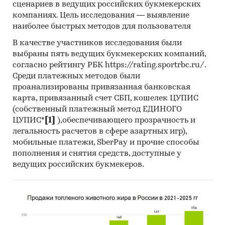
область (1 050 000 кв. м). В этих регионах за
сценариев в ведущих российских букмекерских
первое полугодие 2014 года было введено в
компаниях. Цель исследования — выявление
общей сложности почти 7 млн. кв. м. жилья,
наиболее быстрых методов для пользователя
что составляет 25% от общего объема
В качестве участников исследования были
строительства в России.
выбраны пять ведущих букмекерских компаний,
согласно рейтингу РБК https://rating.sportrbc.ru/.
***
Среди платежных методов были
По состоянию на декабрь 2014 г. общая жилая
проанализированы привязанная банковская
карта, привязанный счет СБП, кошелек ЦУПИС
площадь возводимых объектов
(собственный платежный метод ЕДИНОГО
многоэтажного жилищного строительства
ЦУПИС*
[1]
),обеспечивающего прозрачность и
(МЖС) в г. Ростов-на-Дону составила
легальность расчетов в сфере азартных игр),
1 511 625 кв. м, общее количество квартир – 28
мобильные платежи, SberPay и прочие способы
447. Данный объем в расчете на 1 человека
пополнения и снятия средств, доступные у
постоянного населения составляет 1,4 кв. м.
ведущих российских букмекеров.
совокупной жилой площади возводимого
МЖС. Величина данного показателя позволяет
причислить
г. Ростов-на-Дону к городам со средней
девелоперской активностью в сегменте МЖС.