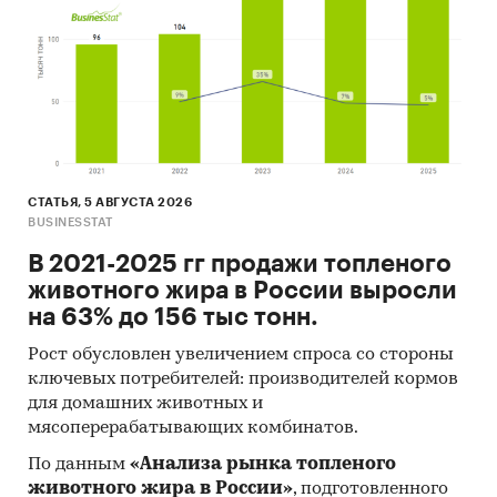
***
По состоянию на 3 кв. 2014 г. в г. Ростов-на-Дону
и прилегающих к нему Аксайском, Азовском,
Мясниковском и Неклиновском районах в
стадии реализации находится свыше 30
проектов организованных коттеджных
поселков (КП). В их рамках возможно
СТАТЬЯ, 5 АВГУСТА 2026
BUSINESSTAT
приобретение коттеджей, таунхаусов, а также
земельных участков без обязательного
В 2021-2025 гг продажи топленого
подряда. Каждый из типов недвижимости
животного жира в России выросли
имеет свои особенности и различную степень
на 63% до 156 тыс тонн.
инвестиционной̆ привлекательности с точки
Рост обусловлен увеличением спроса со стороны
зрения девелопмента.
ключевых потребителей: производителей кормов
для домашних животных и
***
мясоперерабатывающих комбинатов.
В Таганроге на данный момент есть всего три
По данным
«Анализа рынка топленого
коттеджных поселка, причем только один из
животного жира в России»
, подготовленного