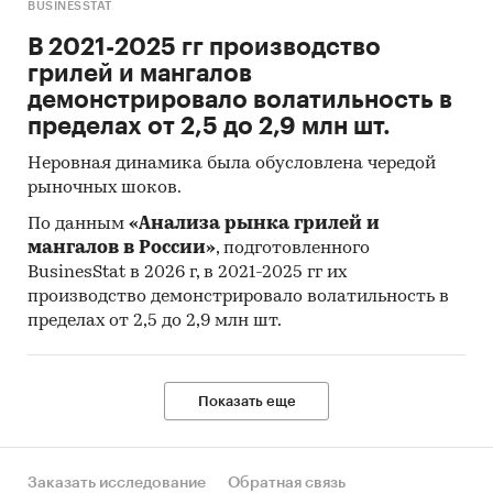
BUSINESSTAT
конкуренты находятся в Таганроге, причем
дома на первой линии моря – большая
В 2021-2025 гг производство
редкость.
грилей и мангалов
демонстрировало волатильность в
***
пределах от 2,5 до 2,9 млн шт.
Рынок недвижимости – один из самых
Неровная динамика была обусловлена чередой
чувствительных секторов экономики. Он
рыночных шоков.
быстро реагирует даже на незначительные
По данным
«Анализа рынка грилей и
изменения спроса, а также на перемены
мангалов в России»
, подготовленного
ситуации в экономике. Сложное
BusinesStat в 2026 г, в 2021-2025 гг их
экономическое положение в стране дает
производство демонстрировало волатильность в
негативный эффект во всех сферах развития
пределах от 2,5 до 2,9 млн шт.
экономики.
Проведенное по итогам 2014 года
исследование компании MACON Realty Group
Показать еще
показало, что развитие строительной отрасли в
ближайшем будущем значительно замедлится,
что обусловлено кризисными явлениями в
Заказать исследование
Обратная связь