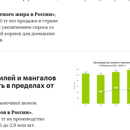
тного жира в России»
,
25 гг его продажи в стране
н увеличением спроса со
ей кормов для домашних
в.
илей и мангалов
 в пределах от
рыночных шоков.
ов в России»
,
5 гг их производство
 до 2,9 млн шт.