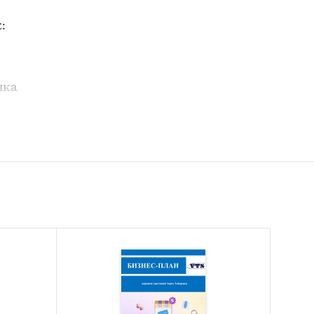
:
нка
емы
артами,
ейла РФ
ов в