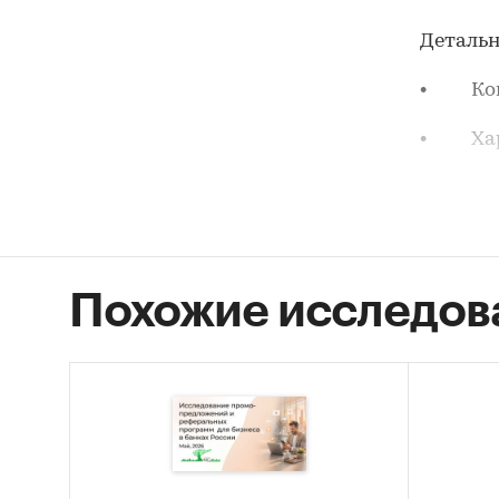
Детальн
• Конъ
• Хара
• Пока
депозит
прием 
• Проф
Похожие исследов
• Тенд
Данное 
банковс