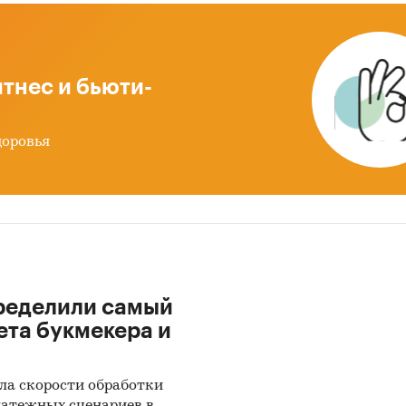
и:
Потребительские услуги
/
Банковские, финансовые услуги
тнес и бьюти-
доровья
ределили самый
ета букмекера и
ла скорости обработки