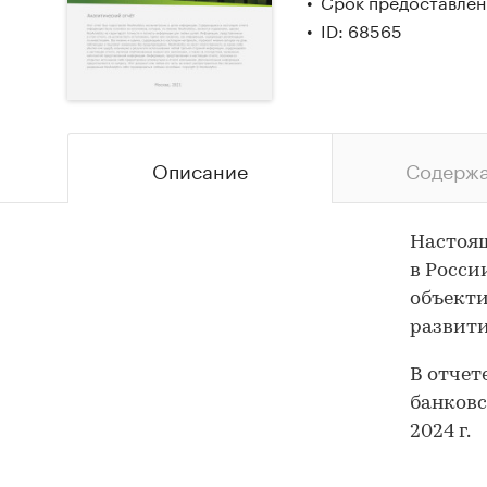
Срок предоставлени
ID: 68565
Описание
Содерж
Настоящ
в Росси
объекти
развити
В отчет
банковс
2024 г.