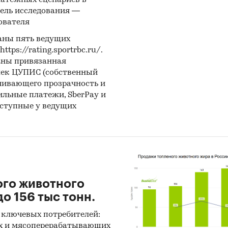
латежных сценариев в
ель исследования —
ователя
аны пять ведущих
ps://rating.sportrbc.ru/.
аны привязанная
лек ЦУПИС (собственный
чивающего прозрачность и
бильные платежи, SberPay и
оступные у ведущих
ого животного
о 156 тыс тонн.
 ключевых потребителей:
х и мясоперерабатывающих