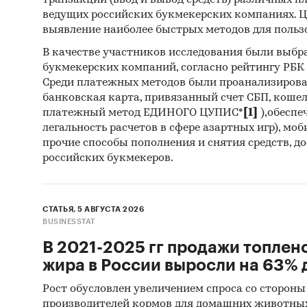
транзакций (ввод и вывод средств) различных п
ведущих российских букмекерских компаниях. Ц
выявление наиболее быстрых методов для польз
В качестве участников исследования были выбр
букмекерских компаний, согласно рейтингу РБК htt
Среди платежных методов были проанализиров
банковская карта, привязанный счет СБП, коше
платежный метод ЕДИНОГО ЦУПИС*
[1]
),обеспе
легальность расчетов в сфере азартных игр), мо
прочие способы пополнения и снятия средств, д
российских букмекеров.
СТАТЬЯ, 5 АВГУСТА 2026
BUSINESSTAT
В 2021-2025 гг продажи топлен
жира в России выросли на 63% д
Рост обусловлен увеличением спроса со стороны
производителей кормов для домашних животны