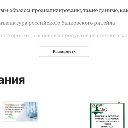
ым образом проанализированы, такие данные, как
юнктура российского банковского ритейла
ктеристика основных продуктов розничного ба
затели деятельности банковского ритейла (объ
Развернуть
ов, объемы кредитов, операции с пластиковыми к
платежей)
или ведущих банков на российском рынке
ания
енции и перспективы развития банковского рит
исследование предназначено для ряда специалист
кой сфере: