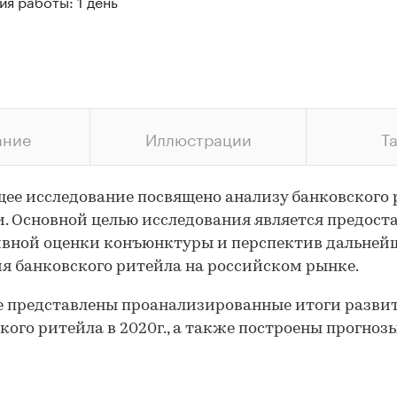
я работы: 1 день
ание
Иллюстрации
Т
ее исследование посвящено анализу банковского
и. Основной целью исследования является предост
вной оценки конъюнктуры и перспектив дальней
я банковского ритейла на российском рынке.
е представлены проанализированные итоги разви
кого ритейла в 2020г., а также построены прогноз