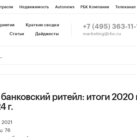
трасли
Недвижимость
Autonews
РБК Компании
Телеканал
изионеры
Национальные проекты
Город
Стиль
Крипто
Р
риятия
Краткие сводки
+7 (495) 363-11-
marketing@rbc.ru
Статьи
Дайджесты
зета
Спецпроекты СПб
Конференции СПб
Спецпроекты
Пр
Рынок наличной валюты
банковский ритейл: итоги 2020 г
4 г.
я 2021
: 76