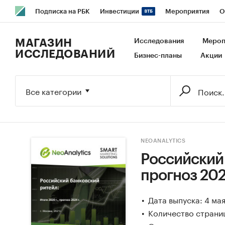
Подписка на РБК
Инвестиции
Мероприятия
О
РБК Образование
РБК Курсы
РБК Life
Тренды
В
МАГАЗИН
Исследования
Мероп
ИССЛЕДОВАНИЙ
Бизнес-планы
Акции
Исследования
Кредитные рейтинги
Франшизы
Га
Экономика
Бизнес
Технологии и медиа
Финансы
Все категории
NEOANALYTICS
Российский 
прогноз 202
Дата выпуска: 4 ма
Количество страниц