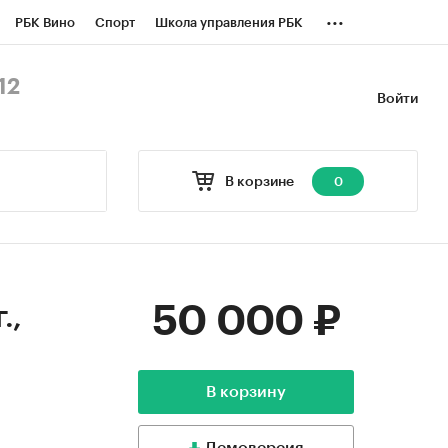
...
РБК Вино
Спорт
Школа управления РБК
БК Бизнес-среда
Дискуссионный клуб
12
Войти
оверка контрагентов
Политика
В корзине
0
50 000 ₽
.,
В корзину