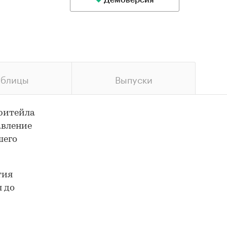
Демоверсия
аблицы
Выпуски
 ритейла
авление
шего
тия
ы до