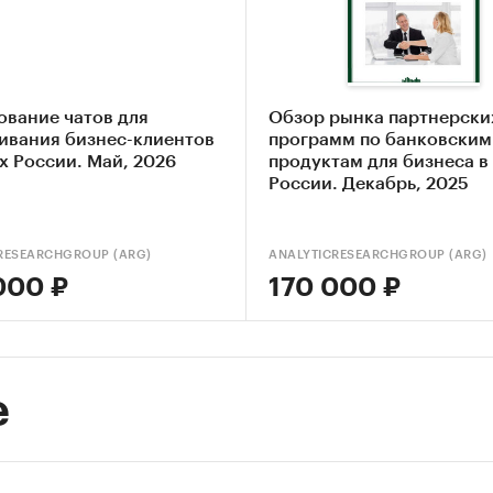
етологи
итики-маркетологи
иалисты по проведению маркетинговых исследов
ование чатов для
Обзор рынка партнерски
джеры по продажам
ивания бизнес-клиентов
программ по банковским
х России. Май, 2026
продуктам для бизнеса в
ктора по маркетингу
России. Декабрь, 2025
ерческие директора
RESEARCHGROUP (ARG)
ANALYTICRESEARCHGROUP (ARG)
000 ₽
170 000 ₽
вание проведено в марте 2021 года.
тчета – 76 стр.
е
одержит 13 таблиц и 27 графиков.
чета – русский.