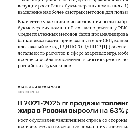
транзакций (ввод и вывод средств) различных п
ведущих российских букмекерских компаниях. Ц
выявление наиболее быстрых методов для польз
В качестве участников исследования были выбр
букмекерских компаний, согласно рейтингу РБК htt
Среди платежных методов были проанализиров
банковская карта, привязанный счет СБП, коше
платежный метод ЕДИНОГО ЦУПИС*
[1]
),обеспе
легальность расчетов в сфере азартных игр), мо
прочие способы пополнения и снятия средств, д
российских букмекеров.
СТАТЬЯ, 5 АВГУСТА 2026
BUSINESSTAT
В 2021-2025 гг продажи топлен
жира в России выросли на 63% д
Рост обусловлен увеличением спроса со стороны
производителей кормов для домашних животны