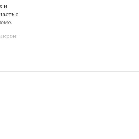
х и
часть с
зюме.
икрон-
ентств,
ости,
я