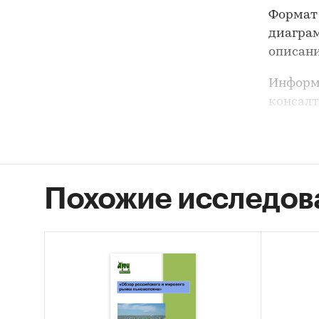
Формат
диаграм
описани
Информ
консалт
министе
собстве
Методо
системн
Похожие исследов
оценки 
математ
количес
Категори
Россия