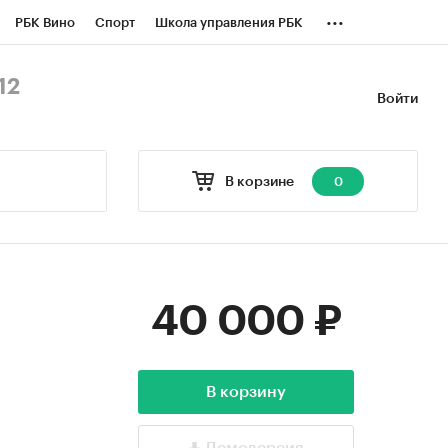
...
РБК Вино
Спорт
Школа управления РБК
БК Бизнес-среда
Дискуссионный клуб
12
Войти
оверка контрагентов
Политика
В корзине
0
40 000 ₽
В корзину