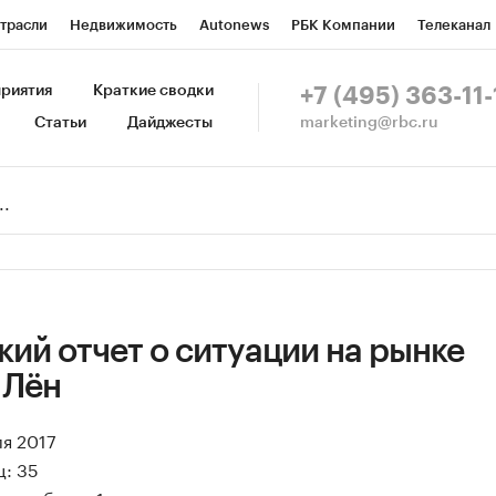
трасли
Недвижимость
Autonews
РБК Компании
Телеканал
изионеры
Национальные проекты
Город
Стиль
Крипто
Р
риятия
Краткие сводки
+7 (495) 363-11-
marketing@rbc.ru
Статьи
Дайджесты
зета
Спецпроекты СПб
Конференции СПб
Спецпроекты
Пр
Рынок наличной валюты
ий отчет о ситуации на рынке
 Лён
ля 2017
ц: 35