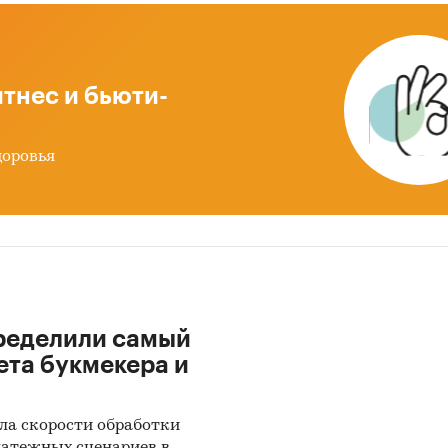
тнес и бьюти-
доровья
ределили самый
ета букмекера и
ла скорости обработки