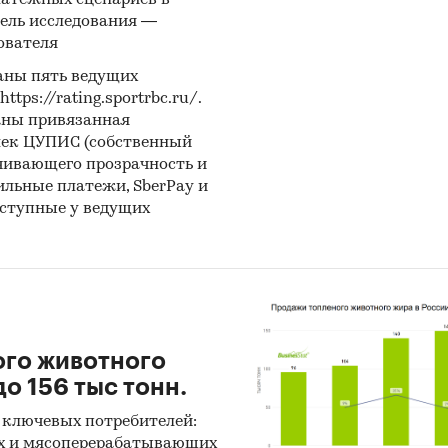
латежных сценариев в
ель исследования —
ователя
аны пять ведущих
ps://rating.sportrbc.ru/.
аны привязанная
лек ЦУПИС (собственный
чивающего прозрачность и
бильные платежи, SberPay и
оступные у ведущих
ого животного
о 156 тыс тонн.
 ключевых потребителей:
х и мясоперерабатывающих