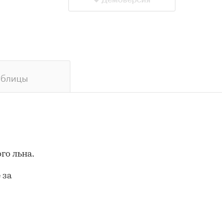
Демоверсия
аблицы
го льна.
 за