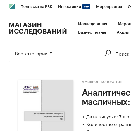
Подписка на РБК
Инвестиции
Мероприятия
О
РБК Образование
РБК Курсы
РБК Life
Тренды
В
МАГАЗИН
Исследования
Мероп
ИССЛЕДОВАНИЙ
Бизнес-планы
Акции
Исследования
Кредитные рейтинги
Франшизы
Га
Экономика
Бизнес
Технологии и медиа
Финансы
Все категории
АМИКРОН-КОНСАЛТИНГ
Аналитическ
масличных:
Дата выпуска: 7 ию
Количество страни