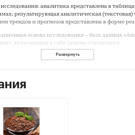
 исследования
: аналитика представлена в таблица
мах; результирующая аналитическая (текстовая) 
ем трендов и прогнозов представлена в форме ре
ационная основа исследования
– база данных «Ам
инг», включающая в себя данные статистики,
рств и ведомств, аналитических и рейтинговых аг
Развернуть
нные расчеты и оценки.
логия
. Исследование основано на принципах научн
ости и комплексности. В качестве инструментари
ания
применялись статистические и экономико-
ические методы, анализ временных рядов,
твенных и качественных взаимосвязей.
и:
Сельское хозяйство
/
...
/
Волокнистые культуры
/
Лен