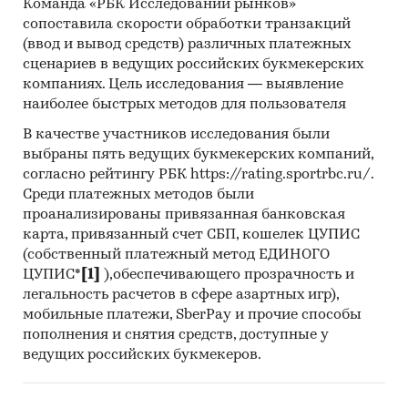
Команда «РБК Исследований рынков»
сопоставила скорости обработки транзакций
(ввод и вывод средств) различных платежных
Исследования специализированных
сценариев в ведущих российских букмекерских
компаний
компаниях. Цель исследования — выявление
наиболее быстрых методов для пользователя
В качестве участников исследования были
Категории:
Сельское хозяйство
/
...
/
выбраны пять ведущих букмекерских компаний,
Волокнистые культуры
/
Лен
согласно рейтингу РБК https://rating.sportrbc.ru/.
Промышленность
/
...
/
Ткани, волокна,
Среди платежных методов были
полотно
/
Лен
проанализированы привязанная банковская
Россия
карта, привязанный счет СБП, кошелек ЦУПИС
(собственный платежный метод ЕДИНОГО
ЦУПИС*
[1]
),обеспечивающего прозрачность и
легальность расчетов в сфере азартных игр),
мобильные платежи, SberPay и прочие способы
пополнения и снятия средств, доступные у
ведущих российских букмекеров.