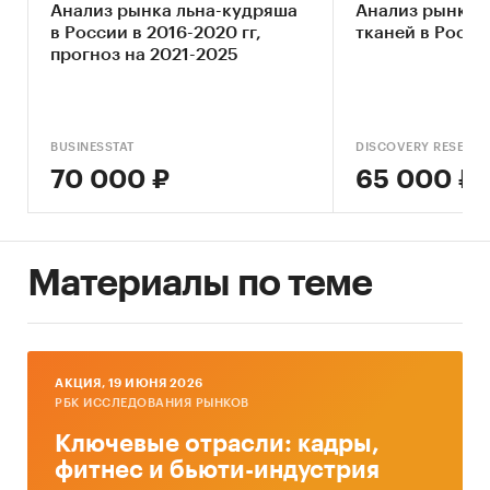
Анализ рынка льна-кудряша
Анализ рынка 
государственная поддержка отрасли
в России в 2016-2020 гг,
тканей в Росси
прогноз на 2021-2025
В Приложения вынесены дополнительные
BUSINESSTAT
DISCOVERY RESEAR
материалы: результаты телефонного опроса
70 000 ₽
65 000 ₽
ведущих экспертов отрасли, справочно-
адресная информация льнозаводов РФ.
Материалы по теме
МЕТОДОЛОГИЯ ИССЛЕДОВАНИЯ
Исследование проводилось путём анализа
первичных и вторичных источников
AКЦИЯ, 19 ИЮНЯ 2026
информации.
РБК ИССЛЕДОВАНИЯ РЫНКОВ
Ключевые отрасли: кадры,
фитнес и бьюти-индустрия
Первичные источники: