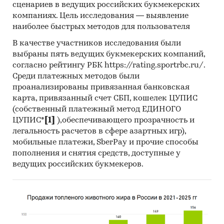
сценариев в ведущих российских букмекерских
показатели торговли яблоками
компаниях. Цель исследования — выявление
наиболее быстрых методов для пользователя
оценки экспертов сельскохозяйственной
отрасли
В качестве участников исследования были
выбраны пять ведущих букмекерских компаний,
Категории:
Потребительские товары
/
...
/
согласно рейтингу РБК https://rating.sportrbc.ru/.
Фрукты
/
Яблоки
Среди платежных методов были
Сельское хозяйство
/
...
/
Фрукты
/
Яблоки
проанализированы привязанная банковская
Россия
карта, привязанный счет СБП, кошелек ЦУПИС
(собственный платежный метод ЕДИНОГО
ЦУПИС*
[1]
),обеспечивающего прозрачность и
легальность расчетов в сфере азартных игр),
мобильные платежи, SberPay и прочие способы
пополнения и снятия средств, доступные у
ведущих российских букмекеров.