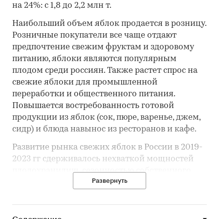
на 24%: с 1,8 до 2,2 млн т.
Наибольший объем яблок продается в розницу.
Розничные покупатели все чаще отдают
предпочтение свежим фруктам и здоровому
питанию, яблоки являются популярным
плодом среди россиян. Также растет спрос на
свежие яблоки для промышленной
переработки и общественного питания.
Повышается востребованность готовой
продукции из яблок (сок, пюре, варенье, джем,
сидр) и блюда навынос из ресторанов и кафе.
Развитие рынка свежих яблок в России в 2019-
2023 гг сдерживалось нехваткой мощностей
плодохранилищ, сезонностью собственного
Развернуть
производства и большой долей натурального
потребления.
«
Анализ рынка яблок в России
»,