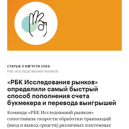
При подготовке обзора используется
официальная статистика и собранные
данные.
Информация профильных ведомств:
Федеральная служба государственной
статистики (Росстат)
Федеральная налоговая служба
СТАТЬЯ, 5 АВГУСТА 2026
Федеральная таможенная служба
РБК ИССЛЕДОВАНИЯ РЫНКОВ
Министерство сельского хозяйства
«РБК Исследования рынков»
определили самый быстрый
Таможенный союз ЕАЭС
способ пополнения счета
Food and Agriculture Organization of the
букмекера и перевода выигрышей
United Nations
Команда «РБК Исследований рынков»
Информация, собранная BusinesStat:
сопоставила скорости обработки транзакций
(ввод и вывод средств) различных платежных
оценки потребления яблок