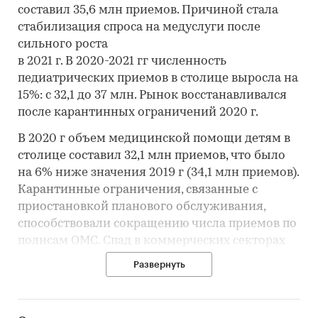
составил 35,6 млн приемов. Причиной стала
стабилизация спроса на медуслуги после
сильного роста
в 2021 г. В 2020-2021 гг численность
педиатрических приемов в столице выросла на
15%: с 32,1 до 37 млн. Рынок восстанавливался
после карантинных ограничений 2020 г.
В 2020 г объем медицинской помощи детям в
столице составил 32,1 млн приемов, что было
на 6% ниже значения 2019 г (34,1 млн приемов).
Карантинные ограничения, связанные с
приостановкой планового обслуживания,
способствовали сокращению числа приемов по
полисам ОМС. Спад в коммерческих секторах
был связан с отказом от «несрочных» приемов
Развернуть
из-за снижения доходов. Кроме того, москвичи
старались не посещать медучреждения, так как
опасались заражения. В 2021 г был реализован