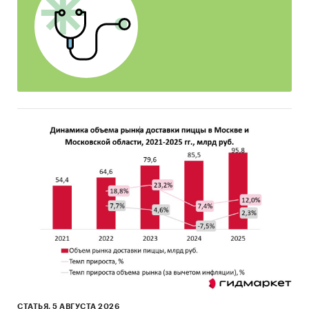
Информация профильных ведомств:
Федеральная служба государственной
статистики (Росстат)
Федеральная налоговая служба
Правительство Москвы
Министерство здравоохранения
Информация, собранная BusinesStat:
выборочная перепись медицинских
учреждений
оценки потребления медицинских услуг
оценки экспертов медицинской отрасли
Категории:
Потребительские услуги
/
Частная
медицина
/
Педиатрия
Россия
/
Центральный федеральный округ
/
СТАТЬЯ, 5 АВГУСТА 2026