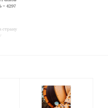
четчиков
% − 4297
в страну
г
шт.
 гг
4 млн
,
а и