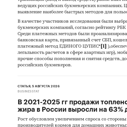
ведущих российских букмекерских компаниях. Ц
выявление наиболее быстрых методов для польз
В качестве участников исследования были выбр
букмекерских компаний, согласно рейтингу РБК htt
Среди платежных методов были проанализиров
банковская карта, привязанный счет СБП, коше
платежный метод ЕДИНОГО ЦУПИС*
[1]
),обеспе
легальность расчетов в сфере азартных игр), мо
прочие способы пополнения и снятия средств, д
российских букмекеров.
СТАТЬЯ, 5 АВГУСТА 2026
BUSINESSTAT
В 2021-2025 гг продажи топлен
жира в России выросли на 63% д
Рост обусловлен увеличением спроса со стороны
производителей кормов для домашних животны