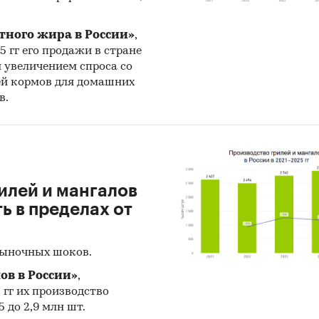
тного жира в России»
,
25 гг его продажи в стране
н увеличением спроса со
ей кормов для домашних
в.
илей и мангалов
 в пределах от
рыночных шоков.
ов в России»
,
5 гг их производство
 до 2,9 млн шт.