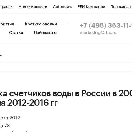
трасли
Недвижимость
Autonews
РБК Компании
Телеканал
изионеры
Национальные проекты
Город
Стиль
Крипто
Р
риятия
Краткие сводки
+7 (495) 363-11-
marketing@rbc.ru
Статьи
Дайджесты
зета
Спецпроекты СПб
Конференции СПб
Спецпроекты
Пр
Рынок наличной валюты
а счетчиков воды в России в 20
на 2012-2016 гг
арта 2012
: 73