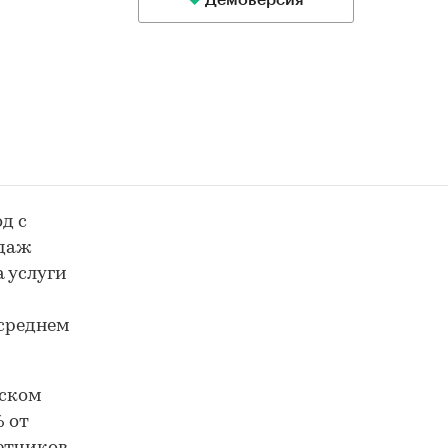
Демоверсия
д с
одаж
 услуги
 среднем
йском
% от