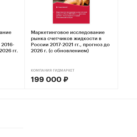
 воды
апасов
ание
Маркетинговое исследование
рынка счетчиков жидкости в
 2016-
России 2017-2021 гг., прогноз до
ков
2026 гг.
2026 г. (с обновлением)
а и
КОМПАНИЯ ГИДМАРКЕТ
199 000 ₽
 по
йшим