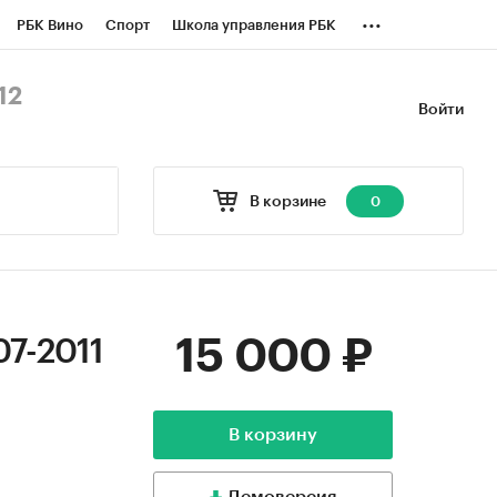
...
РБК Вино
Спорт
Школа управления РБК
БК Бизнес-среда
Дискуссионный клуб
12
Войти
оверка контрагентов
Политика
В корзине
0
15 000 ₽
07-2011
В корзину