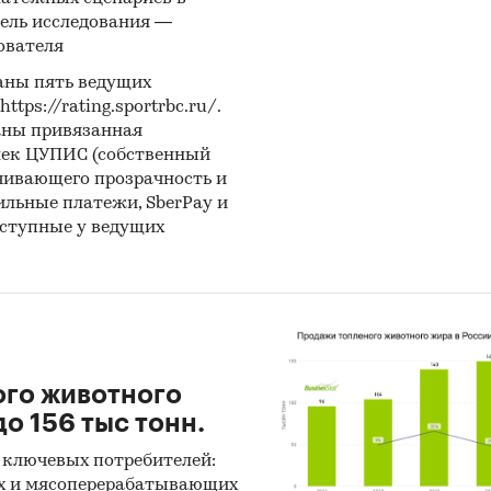
ель исследования —
ователя
аны пять ведущих
ps://rating.sportrbc.ru/.
аны привязанная
лек ЦУПИС (собственный
чивающего прозрачность и
бильные платежи, SberPay и
оступные у ведущих
ого животного
о 156 тыс тонн.
 ключевых потребителей:
х и мясоперерабатывающих