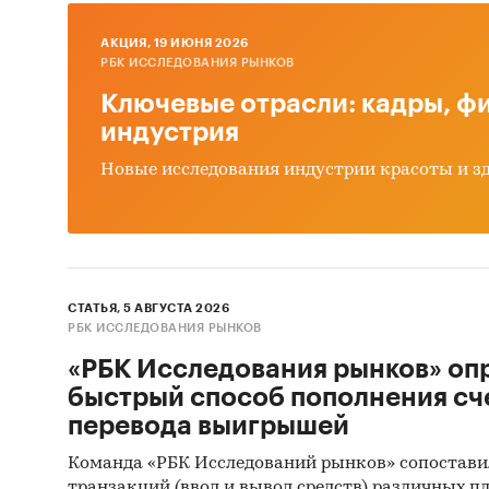
Феде
AКЦИЯ, 19 ИЮНЯ 2026
Мини
РБК ИССЛЕДОВАНИЯ РЫНКОВ
Феде
Ключевые отрасли: кадры, фи
индустрия
Феде
Тамо
Новые исследования индустрии красоты и з
Наряду
резуль
Ауди
СТАТЬЯ, 5 АВГУСТА 2026
Опро
РБК ИССЛЕДОВАНИЯ РЫНКОВ
«РБК Исследования рынков» оп
Категори
быстрый способ пополнения сч
Строител
перевода выигрышей
Россия
Команда «РБК Исследований рынков» сопостави
транзакций (ввод и вывод средств) различных п