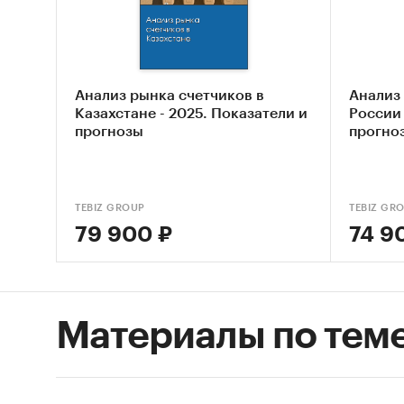
Объе
Бала
Объе
Анализ рынка счетчиков в
Анализ
Казахстане - 2025. Показатели и
России 
счет
прогнозы
прогно
Сред
воды
Рейт
TEBIZ GROUP
TEBIZ GR
фина
79 900 ₽
74 9
В обзор
региона
произво
Материалы по тем
При по
статис