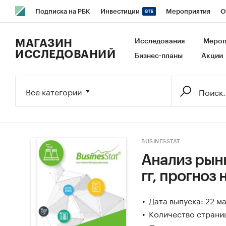
Подписка на РБК
Инвестиции
Мероприятия
О
РБК Образование
РБК Курсы
РБК Life
Тренды
В
МАГАЗИН
Исследования
Мероп
ИССЛЕДОВАНИЙ
Бизнес-планы
Акции
Исследования
Кредитные рейтинги
Франшизы
Га
Экономика
Бизнес
Технологии и медиа
Финансы
Все категории
BUSINESSTAT
Анализ рынк
гг, прогноз 
Дата выпуска: 22 м
Количество страниц