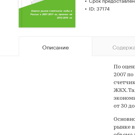
Срок предоставлени
ID: 37174
Описание
Содерж
По оцен
2007 по
счетчик
ЖКХ. Та
экономи
от 30 до
Основно
рынке в