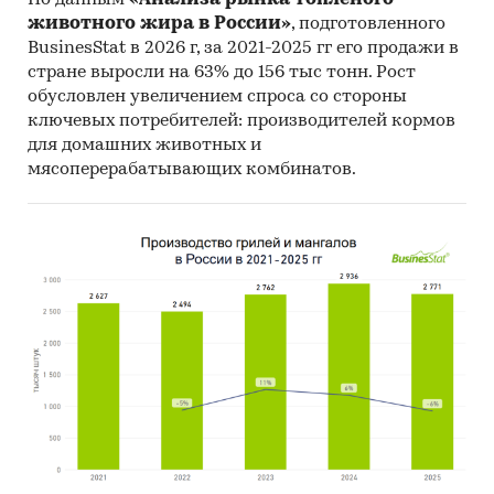
По данным
«Анализа рынка топленого
животного жира в России»
, подготовленного
оценки экспертов химической и пищевой
BusinesStat в 2026 г, за 2021-2025 гг его продажи в
промышленности
стране выросли на 63% до 156 тыс тонн. Рост
обусловлен увеличением спроса со стороны
Категории:
Промышленность
/
...
/
ключевых потребителей: производителей кормов
Алкогольные напитки
/
Спирт
для домашних животных и
Россия
мясоперерабатывающих комбинатов.