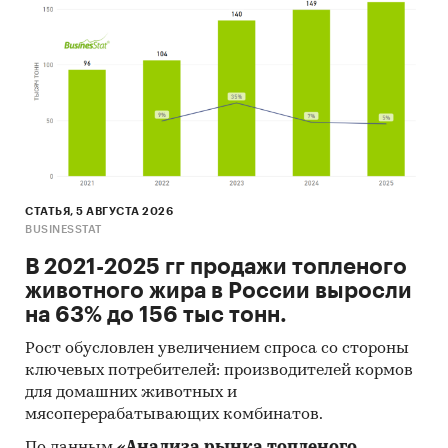
импортеров
зарубежных получателей
зарубежных поставщиков
При подготовке обзора используется
официальная статистика и собранные
данные.
Информация профильных ведомств:
СТАТЬЯ, 5 АВГУСТА 2026
BUSINESSTAT
Федеральная служба государственной
В 2021-2025 гг продажи топленого
статистики (Росстат)
животного жира в России выросли
Федеральная таможенная служба
на 63% до 156 тыс тонн.
Федеральная налоговая служба
Рост обусловлен увеличением спроса со стороны
ключевых потребителей: производителей кормов
Таможенный союз ЕАЭС
для домашних животных и
Информация, собранная BusinesStat:
мясоперерабатывающих комбинатов.
показатели торговли этиловым спиртом