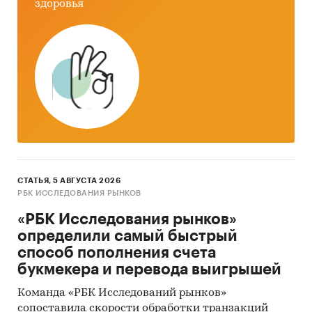
здоровья
понимания текущей конъюнктуры рынка и
оценки перспектив его развития:
объем рынка этилового спирта
производство этилового спирта
экспорт и импорт этилового спирта
цена реализации, цена производства, цены
экспорта и импорта
баланс спроса и предложения, складские
запасы этилового спирта
СТАТЬЯ, 5 АВГУСТА 2026
РБК ИССЛЕДОВАНИЯ РЫНКОВ
В обзоре детализирована информация по
«РБК Исследования рынков»
видам этилового спирта:
определили самый быстрый
спирт этиловый денатурированный
способ пополнения счета
букмекера и перевода выигрышей
спирт этиловый неденатурированный
Команда «РБК Исследований рынков»
В обзоре приведена детализация
сопоставила скорости обработки транзакций
производства по видам этилового спирта: