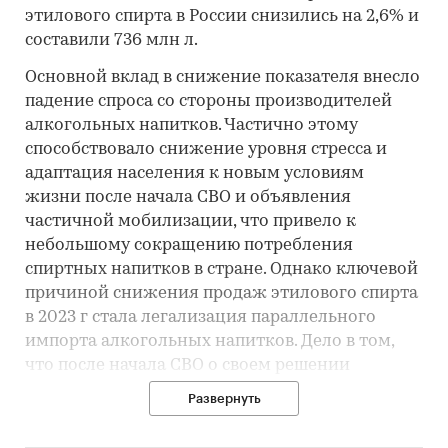
этилового спирта в России снизились на 2,6% и
составили 736 млн л.
Основной вклад в снижение показателя внесло
падение спроса со стороны производителей
алкогольных напитков. Частично этому
способствовало снижение уровня стресса и
адаптация населения к новым условиям
жизни после начала СВО и объявления
частичной мобилизации, что привело к
небольшому сокращению потребления
спиртных напитков в стране. Однако ключевой
причиной снижения продаж этилового спирта
в 2023 г стала легализация параллельного
импорта алкогольных напитков. Дело в том,
что после начала СВО о своем решении
покинуть российский рынок заявили многие
Развернуть
зарубежные игроки алкогольного рынка.
Например, британская компания Diageo (ТМ