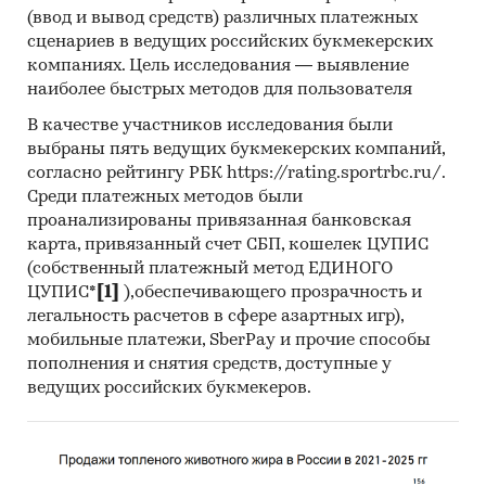
(ввод и вывод средств) различных платежных
спирт этиловый из пищевого сырья
сценариев в ведущих российских букмекерских
компаниях. Цель исследования — выявление
спирт этиловый технический
наиболее быстрых методов для пользователя
дистилляты и прочие виды этилового
В качестве участников исследования были
спирта
выбраны пять ведущих букмекерских компаний,
согласно рейтингу РБК https://rating.sportrbc.ru/.
Также приведена дополнительная
Среди платежных методов были
детализация производства
проанализированы привязанная банковская
денатурированного этилового спирта по
карта, привязанный счет СБП, кошелек ЦУПИС
видам сырья:
(собственный платежный метод ЕДИНОГО
ЦУПИС*
[1]
),обеспечивающего прозрачность и
спирт этиловый денатурированный из
легальность расчетов в сфере азартных игр),
непищевого сырья
мобильные платежи, SberPay и прочие способы
спирт этиловый денатурированный из
пополнения и снятия средств, доступные у
пищевого сырья
ведущих российских букмекеров.
Приведены рейтинги:
экспортеров