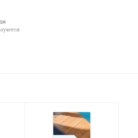
ди
ьзуются