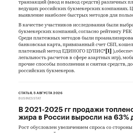
транзакций (ввод и вывод средств) различных п
ведущих российских букмекерских компаниях. Ц
Рейтин
выявление наиболее быстрых методов для польз
России
В качестве участников исследования были выбр
Амурасс
букмекерских компаний, согласно рейтингу РБК htt
Среди платежных методов были проанализиров
Карьеро
банковская карта, привязанный счет СБП, коше
Спецстр
платежный метод ЕДИНОГО ЦУПИС*
[1]
),обеспе
Ураласб
легальность расчетов в сфере азартных игр), мо
прочие способы пополнения и снятия средств, д
Рейтин
российских букмекеров.
Россию
De Salt 
СТАТЬЯ, 5 АВГУСТА 2026
Australi
BUSINESSTAT
Редких 
В 2021-2025 гг продажи топлен
Eastwoo
жира в России выросли на 63% д
ИСТОЧ
Рост обусловлен увеличением спроса со стороны