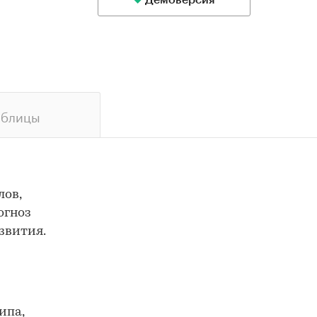
Демоверсия
аблицы
лов,
огноз
звития.
ипа,