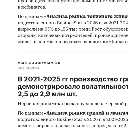
производителей кормов для домашних животны
Феде
комбинатов.
Феде
По данным
«Анализа рынка топленого живо
подготовленного BusinesStat в 2026 г, за 2021-20
Феде
выросли на 63% до 156 тыс тонн. Рост обусловле
Тамо
стороны ключевых потребителей: производител
животных и мясоперерабатывающих комбинато
оцен
пока
СТАТЬЯ, 4 АВГУСТА 2026
отра
BUSINESSTAT
зако
В 2021-2025 гг производство гр
демонстрировало волатильность
Период
2,5 до 2,9 млн шт.
2021-
Неровная динамика была обусловлена чередой 
Геогра
По данным
«Анализа рынка грилей и мангал
подготовленного BusinesStat в 2026 г, в 2021-202
Росс
демонстрировало волатильность в пределах от 2,5