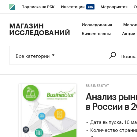
Подписка на РБК
Инвестиции
Мероприятия
О
РБК Образование
РБК Курсы
РБК Life
Тренды
В
МАГАЗИН
Исследования
Мероп
ИССЛЕДОВАНИЙ
Бизнес-планы
Акции
Исследования
Кредитные рейтинги
Франшизы
Га
Экономика
Бизнес
Технологии и медиа
Финансы
Все категории
BUSINESSTAT
Анализ рын
в России в 
Дата выпуска: 16 м
Количество страни