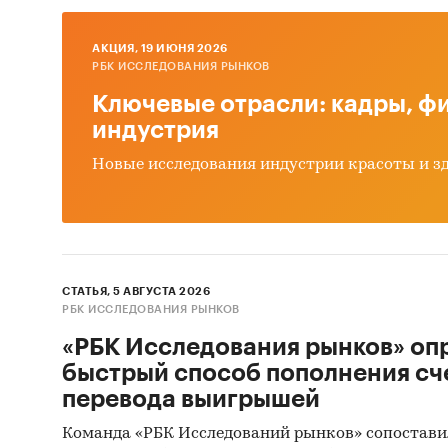
по вид
AКЦИЯ, 19 ИЮНЯ 2026
РБК ИССЛЕДОВАНИЯ РЫНКОВ
грав
Ключевые отрасли: кадры, фи
мака
индустрия
песо
Новые исследования индустрии красоты и з
щебе
РЕЙТИ
Рейтин
СТАТЬЯ, 5 АВГУСТА 2026
Башкира
РБК ИССЛЕДОВАНИЯ РЫНКОВ
Карелпр
«РБК Исследования рынков» оп
организ
быстрый способ пополнения сч
Оренбур
перевода выигрышей
обогати
Команда «РБК Исследований рынков» сопостави
Якутцем