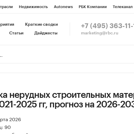
трасли
Недвижимость
Autonews
РБК Компании
Телеканал
изионеры
Национальные проекты
Город
Стиль
Крипто
Р
риятия
Краткие сводки
+7 (495) 363-11-
marketing@rbc.ru
Статьи
Дайджесты
зета
Спецпроекты СПб
Конференции СПб
Спецпроекты
Пр
Рынок наличной валюты
ка нерудных строительных мат
2021-2025 гг, прогноз на 2026-20
арта 2026
ц: 90