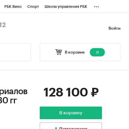
...
РБК Вино
Спорт
Школа управления РБК
БК Бизнес-среда
Дискуссионный клуб
12
Войти
оверка контрагентов
Политика
В корзине
0
128 100 ₽
ериалов
30 гг
В корзину