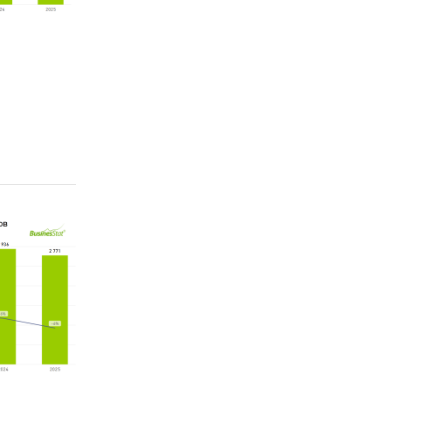
стат)
рование