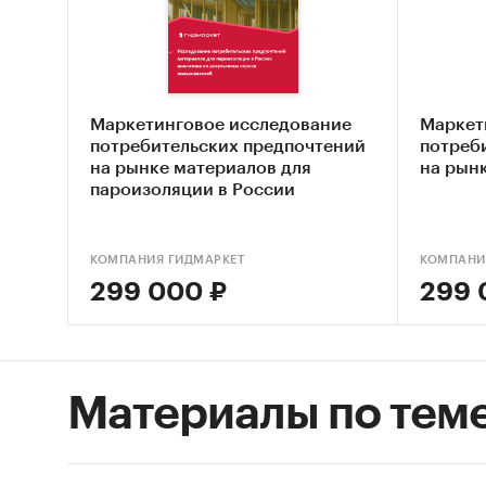
лока
Основн
объе
Маркетинговое исследование
Маркет
разв
потребительских предпочтений
потреб
на рынке материалов для
на рын
факт
пароизоляции в России
прои
стру
КОМПАНИЯ ГИДМАРКЕТ
КОМПАНИ
299 000 ₽
299 
бала
рейт
импо
уров
Материалы по тем
рынк
СЕГМЕ