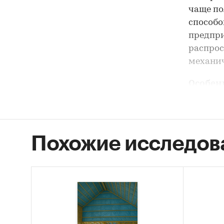
чаще п
способо
предпри
распрос
механич
Особен
вола
зави
Похожие исследов
прео
рост
умер
соци
влия