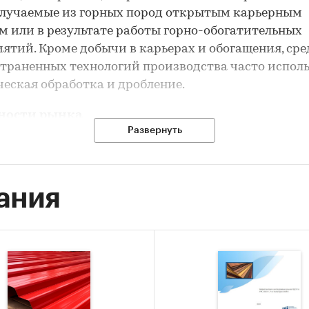
олучаемые из горных пород открытым карьерным
м или в результате работы горно-обогатительных
ятий. Кроме добычи в карьерах и обогащения, сре
траненных технологий производства часто испол
еская обработка и дробление.
ности рынка
Развернуть
тильный рынок с колебаниями предложения
симость от динамики строительной отрасли
ания
бладание внутреннего рынка
 цен при снижении объемов продаж
енный экспортный потенциал
ально-экономическая значимость
ние госрегулирования и программ поддержки