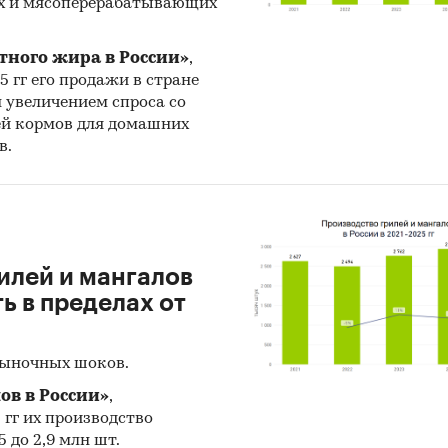
х и мясоперерабатывающих
ральная служба государственной статистики (Рос
ральная таможенная служба
тного жира в России»
,
25 гг его продажи в стране
ральная налоговая служба
н увеличением спроса со
женный союз ЕАЭС
ей кормов для домашних
в.
ки экспертов
затели торговли
слевые издания
нодательные акты, таможенное и тарифное регули
илей и мангалов
 в пределах от
 исследования
2025 гг, прогноз на 2026-2030 гг
рыночных шоков.
фия исследования
ов в России»
,
5 гг их производство
ия, федеральные округа
 до 2,9 млн шт.