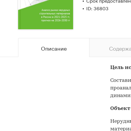
Срок предоставлени
ID: 36803
Описание
Содерж
Цель и
Состави
проанал
динамик
Объект
Нерудны
материа