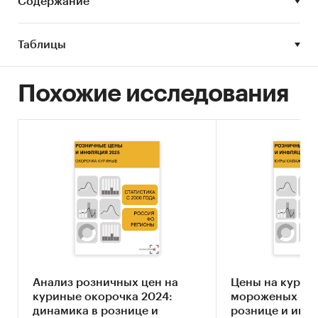
Содержание
факторы рынка, драйверы и барьеры
производство, продажи, экспорт и импорт,
Таблицы
средние цены
баланс спроса, предложения и складских
Похожие исследования
запасов
рейтинги основных игроков:
производителей, экспортеров и импортеров
уровень конкуренции и инвестиционная
привлекательность рынка
СЕГМЕНТАЦИЯ РЫНКА
по видам:
замороженное куриное мясо
Анализ розничных цен на
Цены на кур о
охлажденное куриное мясо
куриные окорочка 2024:
мороженых 202
динамика в рознице и
рознице и инф
по каналам продаж: