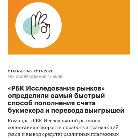
по весу:
400-700 грамм; 800 и более грамм,
весовой
по соответствию нормам «халяль»:
да, нет
по типам упаковки:
фасованная, весовая
по видам упаковки:
флоу-пак, пакет, лоток,
газово-вакуумная упаковка
представлены рейтинги продаж куриного
мяса в розничных сетях:
СТАТЬЯ, 5 АВГУСТА 2026
РБК ИССЛЕДОВАНИЯ РЫНКОВ
Ашан
«РБК Исследования рынков»
Лента
определили самый быстрый
способ пополнения счета
Магнит
букмекера и перевода выигрышей
Metro
Команда «РБК Исследований рынков»
Перекресток
сопоставила скорости обработки транзакций
(ввод и вывод средств) различных платежных
Пятерочка