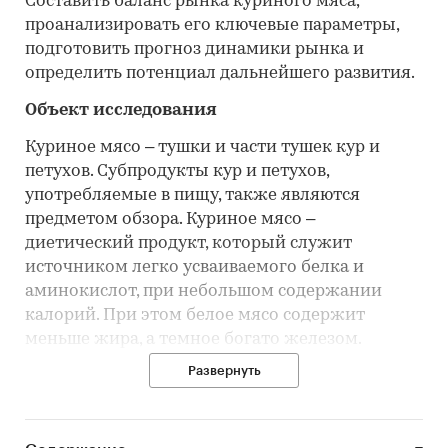
Составить баланс рынка куриного мяса,
проанализировать его ключевые параметры,
подготовить прогноз динамики рынка и
определить потенциал дальнейшего развития.
Объект исследования
Куриное мясо – тушки и части тушек кур и
петухов. Субпродукты кур и петухов,
употребляемые в пищу, также являются
предметом обзора. Куриное мясо –
диетический продукт, который служит
источником легко усваиваемого белка и
аминокислот, при небольшом содержании
калорий. При этом белое мясо содержит
меньше жира, а темное богато железом.
Развернуть
Основные аспекты исследования
объем и оборот рынка, его динамика,
тенденции и сценарии развития