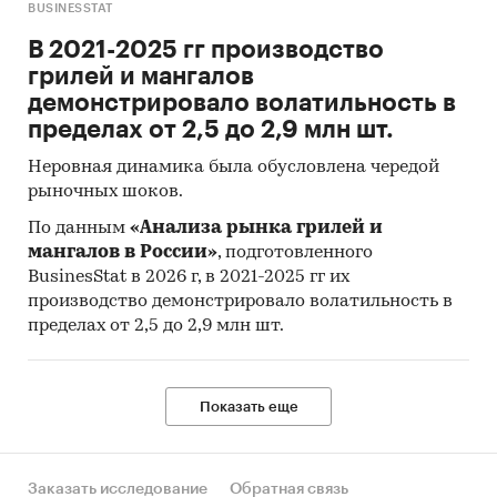
BUSINESSTAT
оборот рынка, его динамика, драйверы и
барьеры, сценарии развития
В 2021-2025 гг производство
грилей и мангалов
торговые компании: прогнозирование
демонстрировало волатильность в
закупок, ценообразование в условиях
пределах от 2,5 до 2,9 млн шт.
волатильности
Неровная динамика была обусловлена чередой
инвесторы и банки: оценка отрасли,
рыночных шоков.
уровень конкуренции и инвестиционная
привлекательность рынка
По данным
«Анализа рынка грилей и
мангалов в России»
, подготовленного
Категории:
Потребительские товары
/
...
/
BusinesStat в 2026 г, в 2021-2025 гг их
Птица
/
Курица
производство демонстрировало волатильность в
Промышленность
/
...
/
Птица
/
Курица
пределах от 2,5 до 2,9 млн шт.
Россия
Показать еще
Заказать исследование
Обратная связь