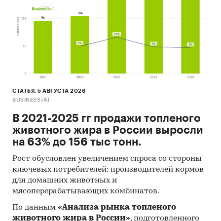
Рейтинги предприятий, импортирующих
продукцию в Россию:
BRF, Cooperativa Central Aurora Alimentos,
Cooperativa Agroindustrial Lar, C.Vale -
Cooperativa Agroindustrial, Heilongjiang Chia Tai
Enterprise, Jilin Chia Tai food, Penglai Minhe food,
СТАТЬЯ, 5 АВГУСТА 2026
Shandong Delicate food, Seara Alimentos ltda,
BUSINESSTAT
Springsnow food group и др.
В 2021-2025 гг продажи топленого
ИСТОЧНИКИ
животного жира в России выросли
на 63% до 156 тыс тонн.
Федеральная служба государственной
статистики (Росстат)
Рост обусловлен увеличением спроса со стороны
Министерство экономического развития
ключевых потребителей: производителей кормов
для домашних животных и
Федеральная таможенная служба
мясоперерабатывающих комбинатов.
Федеральная налоговая служба
По данным
«Анализа рынка топленого
животного жира в России»
, подготовленного
Таможенный союз ЕАЭС