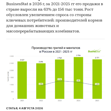
BusinesStat в 2026 г, за 2021-2025 гг его продажи в
оценки экспертов
стране выросли на 63% до 156 тыс тонн. Рост
обусловлен увеличением спроса со стороны
показатели торговли
ключевых потребителей: производителей кормов
отраслевые издания
для домашних животных и
мясоперерабатывающих комбинатов.
законодательные акты, таможенное и
тарифное регулирование
Период исследования
2021-2025 гг, прогноз на 2026-2030 гг
География исследования
Россия, регионы (субъекты РФ),
федеральные округа
страны мира (экспорт и импорт)
ДЛЯ КОГО ПРЕДНАЗНАЧЕН ОТЧЕТ
СТАТЬЯ, 4 АВГУСТА 2026
производители куриного мяса: объем и