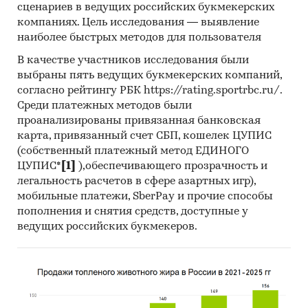
сценариев в ведущих российских букмекерских
РЕЙТИНГИ
компаниях. Цель исследования — выявление
наиболее быстрых методов для пользователя
Рейтинги предприятий отрасли по выручке
В качестве участников исследования были
от продаж:
выбраны пять ведущих букмекерских компаний,
Белгранкорм, Брянский бройлер, Куриное
согласно рейтингу РБК https://rating.sportrbc.ru/.
царство, Птицефабрика Акашевская,
Среди платежных методов были
Птицефабрика Северная, Птицефабрика
проанализированы привязанная банковская
карта, привязанный счет СБП, кошелек ЦУПИС
Чамзинская, Приосколье, Ставропольский
(собственный платежный метод ЕДИНОГО
бройлер, Токаревская птицефабрика, Фирма
ЦУПИС*
[1]
),обеспечивающего прозрачность и
Агрокомплекс им. Н. И. Ткачева и др.
легальность расчетов в сфере азартных игр),
Рейтинги предприятий, экспортирующих
мобильные платежи, SberPay и прочие способы
продукцию из России:
пополнения и снятия средств, доступные у
ведущих российских букмекеров.
Белгранкорм, Брянский бройлер, Васильевская
птицефабрика, Дружба народов Нова, Куриное
царство, МК Астра, Птицефабрика Акашевская,
Птицефабрика Северная, Ставропольский
бройлер, Токаревская птицефабрика и др.