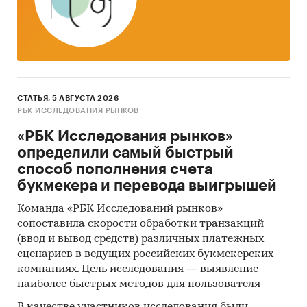
аналогичному периоду предыдущего года.
Указаны регионы с максимальным и
минимальным приростом за аналогичный
период предыдущего года
2. Данные по потребительским ценам на кур
охлажденных и мороженых в разрезе
СТАТЬЯ, 5 АВГУСТА 2026
федеральных округов
РБК ИССЛЕДОВАНИЯ РЫНКОВ
«РБК Исследования рынков»
Динамика цены в актуальном месяце по
определили самый быстрый
федеральным округам, 2017-2025
способ пополнения счета
Темпы прироста цены в актуальном месяце
букмекера и перевода выигрышей
аналогичному периоду предыдущего года
Команда «РБК Исследований рынков»
по федеральным округам, 2017-2025
сопоставила скорости обработки транзакций
Динамика средней цены по кварталам 2024-
(ввод и вывод средств) различных платежных
2025 в разрезе федеральных округов
сценариев в ведущих российских букмекерских
компаниях. Цель исследования — выявление
Динамика цены по месяцам 2025 года в
наиболее быстрых методов для пользователя
разрезе федеральных округов