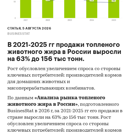
регионам федерального округа)
Динамика средней цены по кварталам 2017-
2025 в федеральном округе
Уровень инфляции на товар (услугу)в ФО к
СТАТЬЯ, 5 АВГУСТА 2026
BUSINESSTAT
декабрю предыдущего года в сравнении с
общей инфляцией, 2002-2025
В 2021-2025 гг продажи топленого
животного жира в России выросли
Инфляция на товар в ФО в сравнении с
на 63% до 156 тыс тонн.
общей инфляцией за месяц. Данные за
актуальный месяц к предыдущему месяцу,
Рост обусловлен увеличением спроса со стороны
2002-2025
ключевых потребителей: производителей кормов
для домашних животных и
Инфляция на товар в ФО в сравнении с
мясоперерабатывающих комбинатов.
общей инфляцией за год. Данные за
актуальный месяц к предыдущему году,
По данным
«Анализа рынка топленого
2002-2025
животного жира в России»
, подготовленного
BusinesStat в 2026 г, за 2021-2025 гг его продажи в
Цены на товар в регионах ФО. Указаны
стране выросли на 63% до 156 тыс тонн. Рост
регионы с максимальной и минимальной
обусловлен увеличением спроса со стороны
ценой в актуальный период, а также
ключевых потребителей: производителей кормов