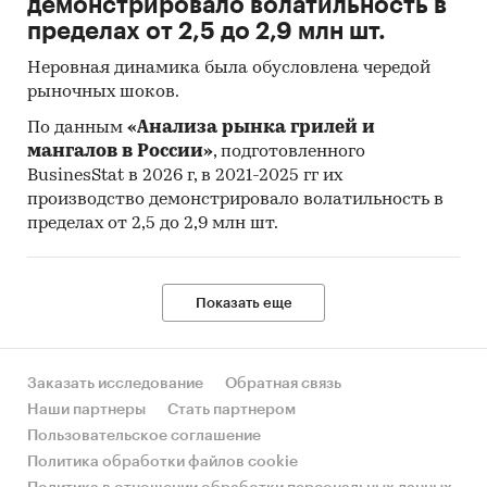
демонстрировало волатильность в
ценах текущего периода к его стоимости в
пределах от 2,5 до 2,9 млн шт.
ценах предыдущего (базисного) периода и
характеризует изменение во времени общего
Неровная динамика была обусловлена чередой
уровня цен на товары и услуги, приобретаемые
рыночных шоков.
населением для непроизводственного
По данным
«Анализа рынка грилей и
потребления.
мангалов в России»
, подготовленного
BusinesStat в 2026 г, в 2021-2025 гг их
Исходной информацией для расчета ИПЦ
производство демонстрировало волатильность в
являются данные регистрации цен на
пределах от 2,5 до 2,9 млн шт.
конкретные товары и услуги. На их основе
определяются средние сопоставимые цены
отчетного и предыдущего периодов.
Показать еще
Сопоставимой считается цена,
зарегистрированная в одной и той же
организации торговли (сферы услуг) на один и
Заказать исследование
Обратная связь
тот же или аналогичный по качеству товар
Наши партнеры
Стать партнером
(услугу).
Пользовательское соглашение
Сбор данных по cредним потребительским
Политика обработки файлов cookie
ценам (тарифам) на товары и услуги и ИПЦ