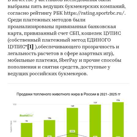
В качестве участников исследования были
Темпы прироста за месяц в 2025 году в
выбраны пять ведущих букмекерских компаний,
разрезе федеральных округов
согласно рейтингу РБК https://rating.sportrbc.ru/.
Среди платежных методов были
3. Данные по регионам
проанализированы привязанная банковская
каждого федерального округа
карта, привязанный счет СБП, кошелек ЦУПИС
(собственный платежный метод ЕДИНОГО
Розничная цена за последний доступный
ЦУПИС*
[1]
),обеспечивающего прозрачность и
месяц в динамике за 2003-2025, прирост за
легальность расчетов в сфере азартных игр),
последний месяц, темпы прироста к
мобильные платежи, SberPay и прочие способы
аналогичному периоду предыдущего года
пополнения и снятия средств, доступные у
2004-2025
ведущих российских букмекеров.
Потребительские цены по месяцам, 2021-
2025
Темпы прироста цены к предыдущему
месяцу, 2025
Максимальные, минимальные, средние
значения цены по месяцам в 2025, 2024
годах (max, min цена - среди цен по