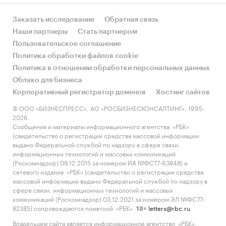
Содержащиеся в базе данных сведения
Заказать исследование
Обратная связь
позволят Вам самостоятельно выполнить
Наши партнеры
Стать партнером
любые требующиеся запросы, которые не
Пользовательское соглашение
включены в отчет.
Политика обработки файлов cookie
Категории:
Промышленность
/
...
/
Пищевые
Политика в отношении обработки персональных данных
добавки
/
Лимонная кислота
Облако для бизнеса
Россия
Корпоративный регистратор доменов
Хостинг сайтов
© ООО «БИЗНЕСПРЕСС», АО «РОСБИЗНЕСКОНСАЛТИНГ», 1995-
2026.
Сообщения и материалы информационного агентства «РБК»
(свидетельство о регистрации средства массовой информации
выдано Федеральной службой по надзору в сфере связи,
информационных технологий и массовых коммуникаций
(Роскомнадзор) 09.12.2015 за номером ИА №ФС77-63848) и
сетевого издания «РБК» (свидетельство о регистрации средства
массовой информации выдано Федеральной службой по надзору в
сфере связи, информационных технологий и массовых
коммуникаций (Роскомнадзор) 03.12.2021 за номером ЭЛ №ФС77-
82385) сопровождаются пометкой «РБК».
letters@rbc.ru
18+
Владельцем сайта является информационное агентство «РБК».