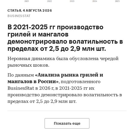
импорте в Россию и экспорте из России
СТАТЬЯ, 4 АВГУСТА 2026
янтарной кислоты.
База включает в себя
BUSINESSTAT
большое число различных показателей:
В 2021-2025 гг производство
Назначение продукта
грилей и мангалов
демонстрировало волатильность в
Производитель
пределах от 2,5 до 2,9 млн шт.
Год импорта/экспорта
Неровная динамика была обусловлена чередой
Месяц импорта/экспорта
рыночных шоков.
Компании получатели и отправители
По данным
«Анализа рынка грилей и
товара
мангалов в России»
, подготовленного
BusinesStat в 2026 г, в 2021-2025 гг их
Страны получатели, отправители и
производство демонстрировало волатильность в
производители товара
пределах от 2,5 до 2,9 млн шт.
Объем импорта и экспорта в натуральном
выражении
Объем импорта и экспорта в стоимостном
Показать еще
выражении