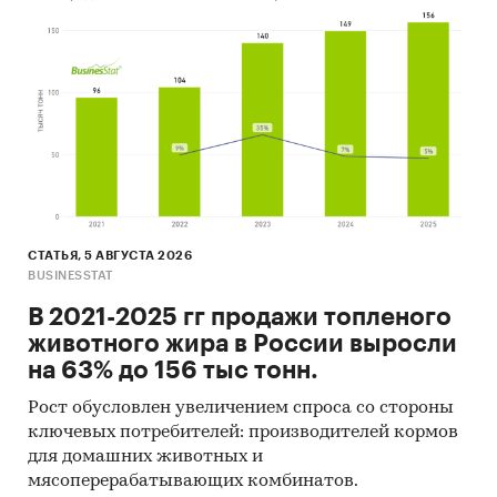
Материалы участников отечественного и
мирового рынков.
Результаты исследований маркетинговых и
консалтинговых агентств.
Материалы отраслевых учреждений и базы
данных.
Результаты ценовых мониторингов.
Материалы и базы данных статистики ООН
СТАТЬЯ, 5 АВГУСТА 2026
BUSINESSTAT
(United Nations Statistics Division:
Commodity Trade Statistics, Industrial
В 2021-2025 гг продажи топленого
Commodity Statistics, Food and Agriculture
животного жира в России выросли
Organization и др.).
на 63% до 156 тыс тонн.
Материалы Международного Валютного
Рост обусловлен увеличением спроса со стороны
Фонда (International Monetary Fund).
ключевых потребителей: производителей кормов
для домашних животных и
Материалы Всемирного банка (World Bank).
мясоперерабатывающих комбинатов.