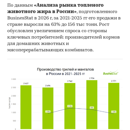
Материалы ВТО (World Trade Organization).
По данным
«Анализа рынка топленого
Материалы Организации экономического
животного жира в России»
, подготовленного
сотрудничества и развития (Organization for
BusinesStat в 2026 г, за 2021-2025 гг его продажи в
Economic Cooperation and Development).
стране выросли на 63% до 156 тыс тонн. Рост
обусловлен увеличением спроса со стороны
Материалы International Trade Centre.
ключевых потребителей: производителей кормов
для домашних животных и
Материалы Index Mundi.
мясоперерабатывающих комбинатов.
Результаты исследований DISCOVERY
Research Group.
Объем и структура выборки
Процедура контент-анализа документов не
предполагает расчета объема выборочной
совокупности. Обработке и анализу подлежат
все доступные исследователю документы.
К отчету прилагается обработанная и
пригодная к дальнейшему использованию
база
данных с подробной информацией об