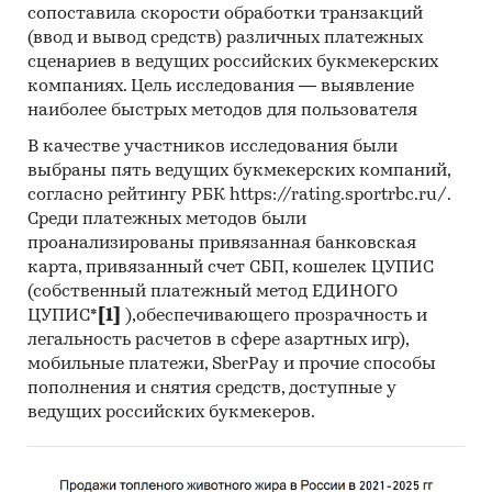
исследование). В общем виде целью
сопоставила скорости обработки транзакций
кабинетного исследования является
(ввод и вывод средств) различных платежных
проанализировать ситуацию на рынке
сценариев в ведущих российских букмекерских
янтарной кислоты и получить (рассчитать)
компаниях. Цель исследования — выявление
наиболее быстрых методов для пользователя
показатели, характеризующие его состояние в
настоящее время и в будущем.
В качестве участников исследования были
выбраны пять ведущих букмекерских компаний,
Источники получения информации
согласно рейтингу РБК https://rating.sportrbc.ru/.
Среди платежных методов были
Базы данных Федеральной Таможенной
проанализированы привязанная банковская
службы РФ, ФСГС РФ (Росстат).
карта, привязанный счет СБП, кошелек ЦУПИС
Материалы DataMonitor, EuroMonitor,
(собственный платежный метод ЕДИНОГО
Eurostat.
ЦУПИС*
[1]
),обеспечивающего прозрачность и
легальность расчетов в сфере азартных игр),
Печатные и электронные деловые и
мобильные платежи, SberPay и прочие способы
специализированные издания,
пополнения и снятия средств, доступные у
аналитические обзоры.
ведущих российских букмекеров.
Ресурсы сети Интернет в России и мире.
Экспертные опросы.