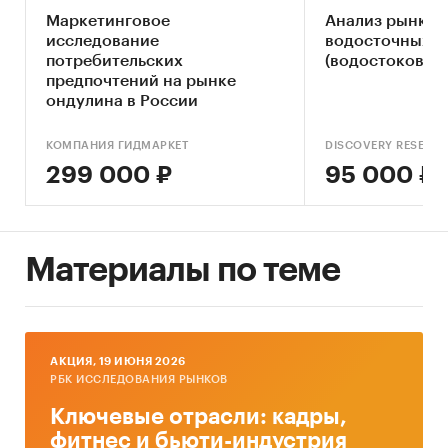
Маркетинговое
Анализ рынка 
Стандарты битума на мировом рынке и
исследование
водосточных с
потребительских
соответствие отечественной продукции
(водостоков) в
предпочтений на рынке
зарубежным стандартам.
ондулина в России
Объем потребления битума по странам
мира.
КОМПАНИЯ ГИДМАРКЕТ
DISCOVERY RESEAR
299 000 ₽
95 000 ₽
Уровень цен на битум в России и мире.
Экспорт битума из России по странам
назначения.
Материалы по теме
Объект исследования
Рынок полимерно-битумного вяжущего в
России, рынок битума в России и мире.
AКЦИЯ, 19 ИЮНЯ 2026
Метод сбора и анализа данных
РБК ИССЛЕДОВАНИЯ РЫНКОВ
Основным методом сбора данных является
Ключевые отрасли: кадры,
мониторинг документов.
фитнес и бьюти-индустрия