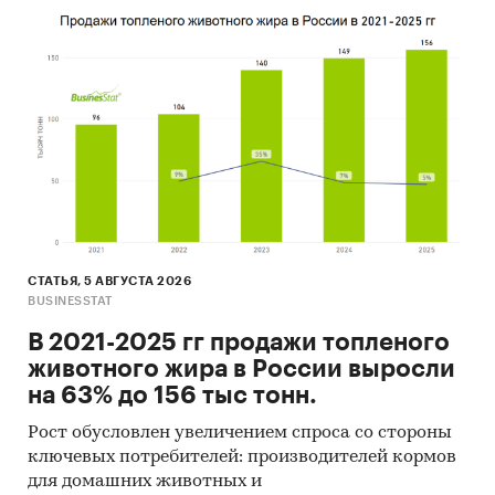
9. Результаты ценовых мониторингов.
10. Материалы и базы данных статистики ООН
(United Nations Statistics Division: Commodity
Trade Statistics, Industrial Commodity Statistics,
Food and Agriculture Organization и др.).
11. Материалы Международного Валютного
Фонда (International Monetary Fund).
12. Материалы Всемирного банка (World Bank).
13. Материалы ВТО (World Trade Organization).
СТАТЬЯ, 5 АВГУСТА 2026
BUSINESSTAT
14. Материалы Организации экономического
В 2021-2025 гг продажи топленого
сотрудничества и развития (Organization for
животного жира в России выросли
Economic Cooperation and Development).
на 63% до 156 тыс тонн.
15. Материалы International Trade Centre.
Рост обусловлен увеличением спроса со стороны
ключевых потребителей: производителей кормов
16. Материалы Index Mundi.
для домашних животных и