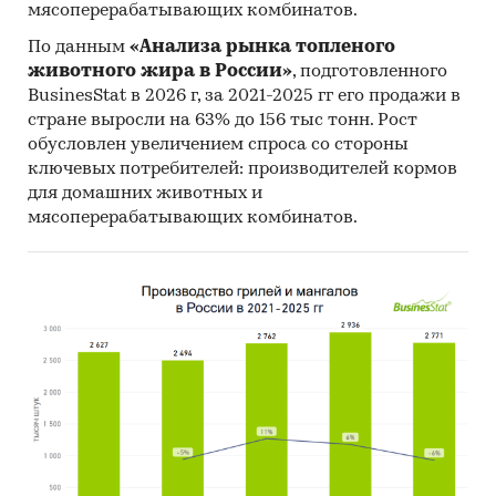
17. Результаты исследований DISCOVERY
мясоперерабатывающих комбинатов.
Research Group.
По данным
«Анализа рынка топленого
Объем и структура выборки
животного жира в России»
, подготовленного
BusinesStat в 2026 г, за 2021-2025 гг его продажи в
Процедура контент-анализа документов не
стране выросли на 63% до 156 тыс тонн. Рост
предполагает расчета объема выборочной
обусловлен увеличением спроса со стороны
совокупности. Обработке и анализу подлежат
ключевых потребителей: производителей кормов
все доступные исследователю документы.
для домашних животных и
мясоперерабатывающих комбинатов.
Категории:
Потребительские товары
/
...
/
Стройматериалы
/
Кровля и водосток
Промышленность
/
...
/
Стройматериалы
/
Кровля и водосток
Строительство и недвижимость
/
...
/
Стройматериалы
/
Кровля и водосток
Россия