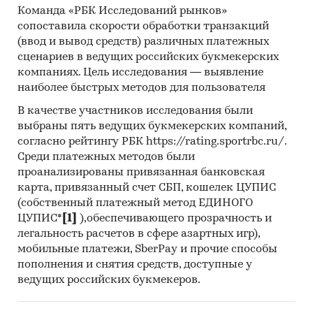
Команда «РБК Исследований рынков»
службы РФ, ФСГС РФ (Росстат).
сопоставила скорости обработки транзакций
2. Материалы DataMonitor, EuroMonitor,
(ввод и вывод средств) различных платежных
Eurostat.
сценариев в ведущих российских букмекерских
компаниях. Цель исследования — выявление
3. Печатные и электронные деловые и
наиболее быстрых методов для пользователя
специализированные издания, аналитические
В качестве участников исследования были
обзоры.
выбраны пять ведущих букмекерских компаний,
4. Ресурсы сети Интернет в России и мире.
согласно рейтингу РБК https://rating.sportrbc.ru/.
Среди платежных методов были
5. Экспертные опросы.
проанализированы привязанная банковская
карта, привязанный счет СБП, кошелек ЦУПИС
6. Материалы участников отечественного и
(собственный платежный метод ЕДИНОГО
мирового рынков.
ЦУПИС*
[1]
),обеспечивающего прозрачность и
легальность расчетов в сфере азартных игр),
7. Результаты исследований маркетинговых и
мобильные платежи, SberPay и прочие способы
консалтинговых агентств.
пополнения и снятия средств, доступные у
8. Материалы отраслевых учреждений и базы
ведущих российских букмекеров.
данных.