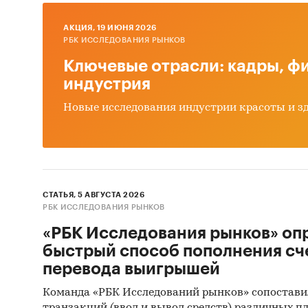
январь 
AКЦИЯ, 19 ИЮНЯ 2026
детализ
РБК ИССЛЕДОВАНИЯ РЫНКОВ
среднев
Ключевые отрасли: кадры, фи
индустрия
*Данные
Евразийс
Новые исследования индустрии красоты и з
Кыргызс
Госуда
В рамка
СТАТЬЯ, 5 АВГУСТА 2026
государ
РБК ИССЛЕДОВАНИЯ РЫНКОВ
223-ФЗ 
«РБК Исследования рынков» оп
которых
быстрый способ пополнения сч
или пла
перевода выигрышей
показан
контрак
Команда «РБК Исследований рынков» сопостави
работы 