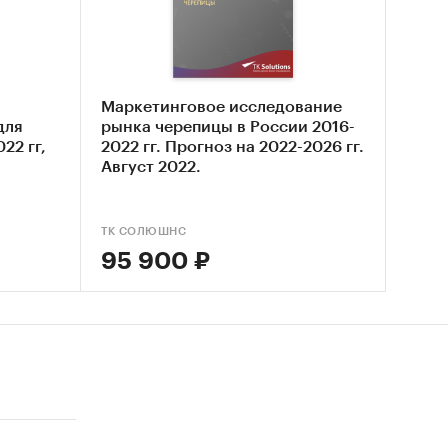
я
Маркетинговое исследование
для
рынка черепицы в России 2016-
22 гг,
2022 гг. Прогноз на 2022-2026 гг.
да
.
Август 2022.
ТК СОЛЮШНС
орта и
95 900 ₽
дам ТН
ия из
 за