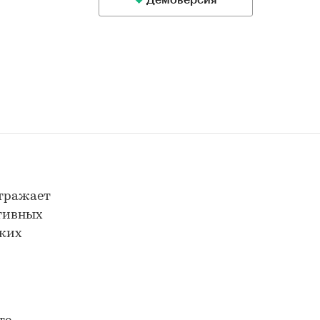
Демоверсия
отражает
ктивных
ских