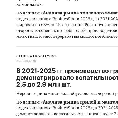
комбинатов.
Фактиче
По данным
«Анализа рынка топленого живо
указанн
подготовленного BusinesStat в 2026 г, за 2021-20
выросли на 63% до 156 тыс тонн. Рост обусловле
Источни
стороны ключевых потребителей: производител
животных и мясоперерабатывающих комбинато
Категори
Потребит
Строител
Россия
СТАТЬЯ, 4 АВГУСТА 2026
BUSINESSTAT
В 2021-2025 гг производство гр
демонстрировало волатильность
2,5 до 2,9 млн шт.
Неровная динамика была обусловлена чередой 
По данным
«Анализа рынка грилей и мангал
подготовленного BusinesStat в 2026 г, в 2021-202
демонстрировало волатильность в пределах от 2,5