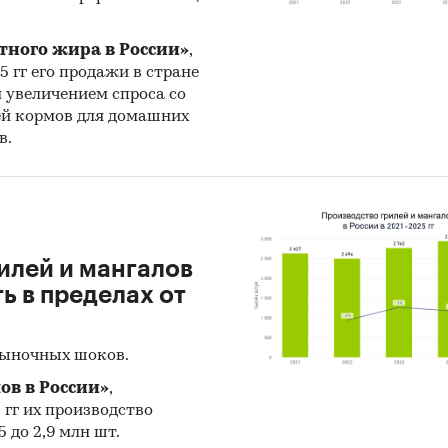
ское количество страниц может отличаться от
тного жира в России»
,
ого.
25 гг его продажи в стране
н увеличением спроса со
к: TK Solutions
ей кормов для домашних
в.
и:
Потребительские товары
/
...
/
Стройматериалы
/
Плитк
ельские товары
/
...
/
Напольные покрытия
/
Плитка
ьство и недвижимость
/
...
/
Стройматериалы
/
Кровля и во
илей и мангалов
 в пределах от
рыночных шоков.
ов в России»
,
5 гг их производство
 до 2,9 млн шт.