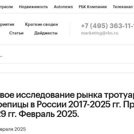
трасли
Недвижимость
Autonews
РБК Компании
Телеканал
изионеры
Национальные проекты
Город
Стиль
Крипто
Р
риятия
Краткие сводки
+7 (495) 363-11-
marketing@rbc.ru
Статьи
Дайджесты
зета
Спецпроекты СПб
Конференции СПб
Спецпроекты
Пр
Рынок наличной валюты
вое исследование рынка троту
репицы в России 2017-2025 гг. П
9 гг. Февраль 2025.
евраля 2025