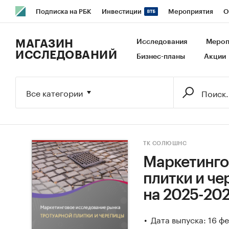
Подписка на РБК
Инвестиции
Мероприятия
О
РБК Образование
РБК Курсы
РБК Life
Тренды
В
МАГАЗИН
Исследования
Мероп
ИССЛЕДОВАНИЙ
Бизнес-планы
Акции
Исследования
Кредитные рейтинги
Франшизы
Га
Экономика
Бизнес
Технологии и медиа
Финансы
Все категории
ТК СОЛЮШНС
Маркетинго
плитки и че
на 2025-202
Дата выпуска: 16 ф