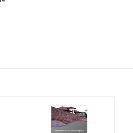
те
пицы
России
ели
и