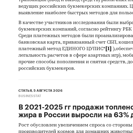
транзакций (ввод и вывод средств) различных п
выгрузк
ведущих российских букмекерских компаниях. Ц
выявление наиболее быстрых методов для польз
Профил
В качестве участников исследования были выбр
череп
букмекерских компаний, согласно рейтингу РБК htt
Среди платежных методов были проанализиров
В работ
банковская карта, привязанный счет СБП, коше
произв
платежный метод ЕДИНОГО ЦУПИС*
[1]
),обеспе
компан
легальность расчетов в сфере азартных игр), мо
прочие способы пополнения и снятия средств, д
показат
российских букмекеров.
основны
Прогно
СТАТЬЯ, 5 АВГУСТА 2026
BUSINESSTAT
Составл
черепиц
В 2021-2025 гг продажи топлен
2025-20
жира в России выросли на 63% д
мнения 
Рост обусловлен увеличением спроса со стороны
регулир
производителей кормов для домашних животны