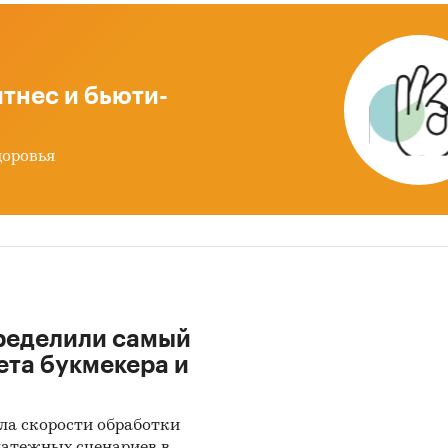
2019 - май 2024
в натуральном и денежном выра
ацией в разрезе стран, а также динамика
звешенной стоимости.
тнес и бьюти-
 после января 2022 года могут быть недоступны дл
кого экономического союза: Белоруссии, Армении,
доровья
тана и Казахстана.
рственные закупки тротуарной плитки и чере
х главы представлена информация о части прове
ственных закупок тротуарной плитки и черепицы
за период
с января 2017 года по декабрь 2024 го
ределили самый
 был определен поставщик. Для компаний участ
ета букмекера и
нирующих участвовать в государственных торгах
о средневзвешенное отклонение итоговой стоимо
тов от их начальной максимальной цены. Покупа
ла скорости обработки
предоставляется выгрузка в формате MS Excel. П