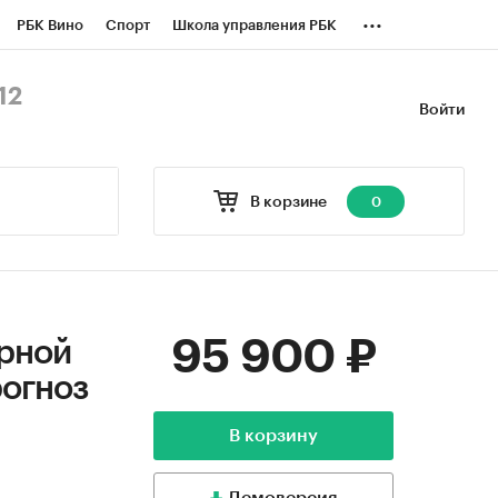
...
РБК Вино
Спорт
Школа управления РБК
БК Бизнес-среда
Дискуссионный клуб
12
Войти
оверка контрагентов
Политика
В корзине
0
95 900 ₽
арной
рогноз
В корзину