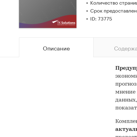
Количество страниц
Срок предоставлени
ID: 73775
Описание
Содерж
Предуп
экономи
прогноз
мнение 
данных,
показат
Комплек
актуал