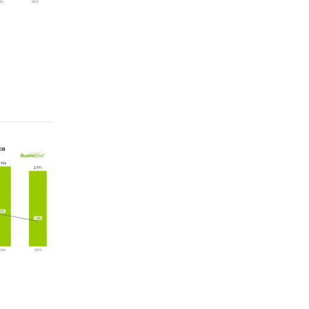
а
досток