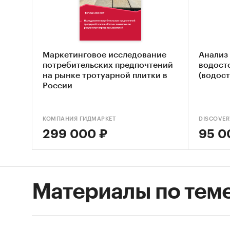
следую
Чере
Маркетинговое исследование
Анализ
потребительских предпочтений
водост
на рынке тротуарной плитки в
(водост
Доступ
России
Импорт
КОМПАНИЯ ГИДМАРКЕТ
DISCOVER
Привед
299 000 ₽
95 0
экспорт
ВЭД:
6801
Материалы по тем
прир
Предста