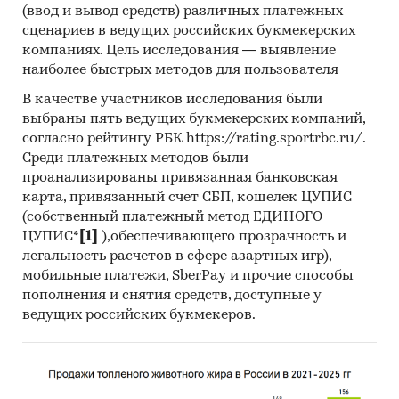
(ввод и вывод средств) различных платежных
Министерство сельского хозяйства
сценариев в ведущих российских букмекерских
компаниях. Цель исследования — выявление
Федеральная таможенная служба
наиболее быстрых методов для пользователя
Федеральная налоговая служба
В качестве участников исследования были
Таможенный союз ЕАЭС
выбраны пять ведущих букмекерских компаний,
согласно рейтингу РБК https://rating.sportrbc.ru/.
Информация, собранная BusinesStat:
Среди платежных методов были
проанализированы привязанная банковская
показатели торговли анилином
карта, привязанный счет СБП, кошелек ЦУПИС
оценки экспертов химической
(собственный платежный метод ЕДИНОГО
промышленности
ЦУПИС*
[1]
),обеспечивающего прозрачность и
легальность расчетов в сфере азартных игр),
Категории:
Промышленность
/
Химическая
мобильные платежи, SberPay и прочие способы
промышленность
/
Производство анилина
пополнения и снятия средств, доступные у
Россия
ведущих российских букмекеров.