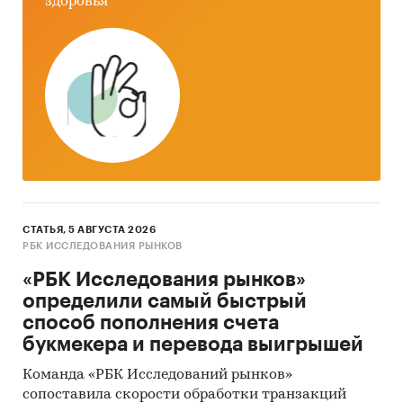
здоровья
запасов анилина
Приведены рейтинги:
производителей
экспортеров
импортеров
зарубежных получателей
зарубежных поставщиков
СТАТЬЯ, 5 АВГУСТА 2026
При подготовке обзора используется
РБК ИССЛЕДОВАНИЯ РЫНКОВ
официальная статистика и собранные
данные.
«РБК Исследования рынков»
определили самый быстрый
Информация профильных ведомств:
способ пополнения счета
букмекера и перевода выигрышей
Федеральная служба государственной
статистики (Росстат)
Команда «РБК Исследований рынков»
сопоставила скорости обработки транзакций
Министерство экономического развития