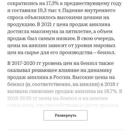
сократились на 17,3% к предшествующему году
и составили 19,3 тыс т. Падение внутреннего
спроса объяснялось высокими ценами на
продукцию. В 2021 г цена продаж анилина
достигла максимума за пятилетие, а объем
продаж был самым низким. В свою очередь,
цены на анилин зависят от уровня мировых
цен на сырье для его производства – бензол.
В 2017-2020 гг уровень цен на бензол также
оказывал решающее влияние на динамику
продаж анилина в России. Высокие цены на
бензол (и, соответственно, на анилин) в 2018 г
вызвали снижение продаж анилина на 18,7%. В
2019-2020 гг цены на бензол и на анилин
снижались, что способствовало росту продаж.
Развернуть
На товарном рынке анилина в России
доминирует продукция зарубежного
производства. Отечественные производители