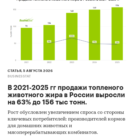
Представлены рейтинги продаж молочной
продукции в розничных сетях:
Ашан
Лента
Магнит
Metro
Перекресток
Пятерочка
СТАТЬЯ, 5 АВГУСТА 2026
BUSINESSTAT
Светофор
В 2021-2025 гг продажи топленого
прочие сети
животного жира в России выросли
на 63% до 156 тыс тонн.
При подготовке обзора используется
официальная статистика и собранные
Рост обусловлен увеличением спроса со стороны
данные.
ключевых потребителей: производителей кормов
для домашних животных и
Информация профильных ведомств:
мясоперерабатывающих комбинатов.