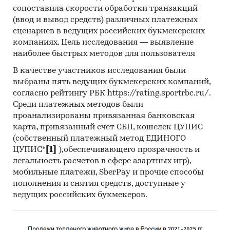
сопоставила скорости обработки транзакций
творог и творожные продукты
(ввод и вывод средств) различных платежных
Информация о продажах молочной
сценариев в ведущих российских букмекерских
продукции детализирована по секторам
компаниях. Цель исследования — выявление
рынка:
наиболее быстрых методов для пользователя
В качестве участников исследования были
госзакупки
выбраны пять ведущих букмекерских компаний,
промышленная переработка
согласно рейтингу РБК https://rating.sportrbc.ru/.
Среди платежных методов были
HoReCa
проанализированы привязанная банковская
розничная торговля
карта, привязанный счет СБП, кошелек ЦУПИС
(собственный платежный метод ЕДИНОГО
Розничная торговля молочной продукцией
ЦУПИС*
[1]
),обеспечивающего прозрачность и
детализирована по типам торговли:
легальность расчетов в сфере азартных игр),
мобильные платежи, SberPay и прочие способы
несетевая розница
пополнения и снятия средств, доступные у
онлайн-торговля
ведущих российских букмекеров.
сетевая розница