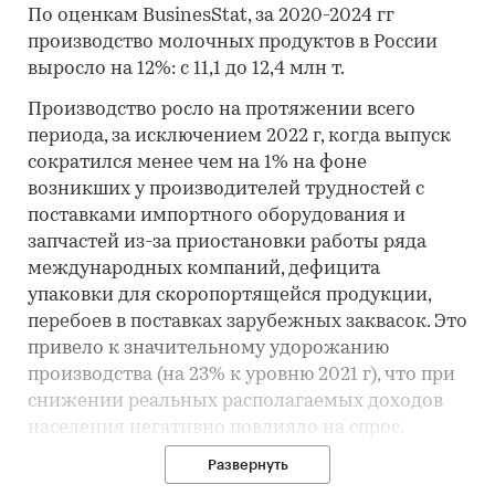
По оценкам BusinesStat, за 2020-2024 гг
производство молочных продуктов в России
выросло на 12%: с 11,1 до 12,4 млн т.
Производство росло на протяжении всего
периода, за исключением 2022 г, когда выпуск
сократился менее чем на 1% на фоне
возникших у производителей трудностей с
поставками импортного оборудования и
запчастей из-за приостановки работы ряда
международных компаний, дефицита
упаковки для скоропортящейся продукции,
перебоев в поставках зарубежных заквасок. Это
привело к значительному удорожанию
производства (на 23% к уровню 2021 г), что при
снижении реальных располагаемых доходов
населения негативно повлияло на спрос.
Развернуть
Стоит отметить, что молочная продукция