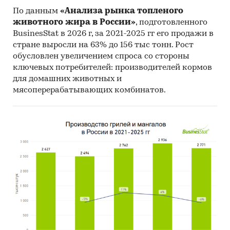
Федеральная служба государственной
По данным
«Анализа рынка топленого
статистики (Росстат)
животного жира в России»
, подготовленного
BusinesStat в 2026 г, за 2021-2025 гг его продажи в
Министерство сельского хозяйства
стране выросли на 63% до 156 тыс тонн. Рост
Федеральная таможенная служба
обусловлен увеличением спроса со стороны
ключевых потребителей: производителей кормов
Федеральная налоговая служба
для домашних животных и
Таможенный союз ЕАЭС
мясоперерабатывающих комбинатов.
Информация, собранная BusinesStat:
оценки потребления молочной продукции
показатели торговли молоком и молочной
продукцией
оценки экспертов молочной отрасли
Категории:
Промышленность
/
...
/
Продукты
питания
/
Молочные продукты
Россия