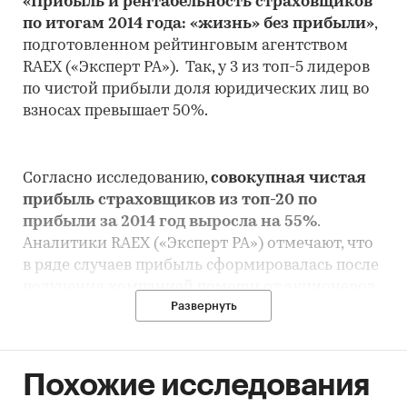
«Прибыль и рентабельность страховщиков
по итогам 2014 года: «жизнь» без прибыли»
,
подготовленном рейтинговым агентством
RAEX («Эксперт РА»). Так, у 3 из топ-5 лидеров
по чистой прибыли доля юридических лиц во
взносах превышает 50%.
Согласно исследованию,
совокупная чистая
прибыль страховщиков из топ-20 по
прибыли за 2014 год выросла на 55%
.
Аналитики RAEX («Эксперт РА») отмечают, что
в ряде случаев прибыль сформировалась после
получения компанией помощи от акционеров
Развернуть
или в результате переоценки активов, а не от
страховой деятельности. В результате,
лидерами по величине прибыли в 2014 году
стали СОГАЗ, ВТБ Страхование и ООО
Похожие исследования
Росгосстрах. В общей сложности 14 из 20