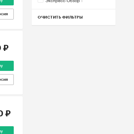
Экспресс-Обзор
1
ну
рсия
ОЧИСТИТЬ ФИЛЬТРЫ
 ₽
ну
рсия
0 ₽
ну