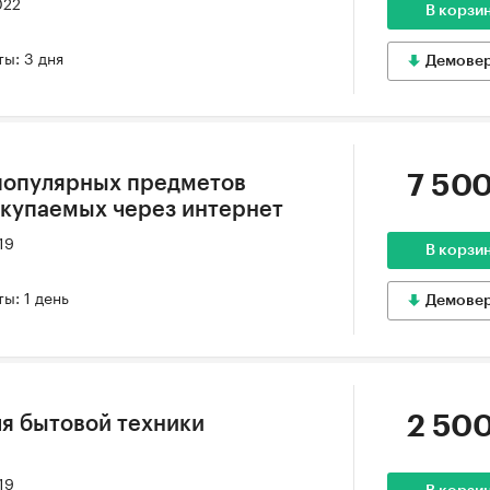
022
В корзи
ы: 3 дня
Демове
7 500
популярных предметов
окупаемых через интернет
19
В корзи
ы: 1 день
Демове
2 500
я бытовой техники
19