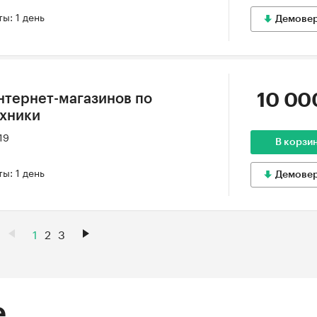
ы: 1 день
Демове
10 00
нтернет-магазинов по
ехники
19
В корзи
ы: 1 день
Демове
1
2
3
е