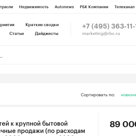
трасли
Недвижимость
Autonews
РБК Компании
Телеканал
изионеры
Национальные проекты
Город
Стиль
Крипто
Р
риятия
Краткие сводки
+7 (495) 363-11-
marketing@rbc.ru
Статьи
Дайджесты
зета
Спецпроекты СПб
Конференции СПб
Спецпроекты
Пр
Рынок наличной валюты
Сортировать по:
новизн
89 00
тей к крупной бытовой
ичные продажи (по расходам