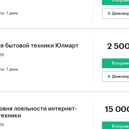
В корзи
ы: 1 день
Демове
2 500
ля бытовой техники Юлмарт
19
В корзи
ы: 1 день
Демове
15 00
овня лояльности интернет-
техники
19
В корзи