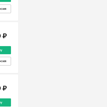
рсия
 ₽
ну
рсия
 ₽
ну