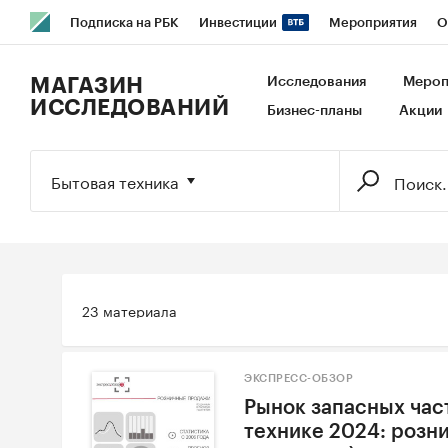
Подписка на РБК
Инвестиции
Мероприятия
О
РБК Образование
РБК Курсы
РБК Life
Тренды
В
МАГАЗИН
Исследования
Мероп
ИССЛЕДОВАНИЙ
Бизнес-планы
Акции
Исследования
Кредитные рейтинги
Франшизы
Га
Экономика
Бизнес
Технологии и медиа
Финансы
Бытовая техника
23 материала
ЭКСПРЕСС-ОБЗОР
Рынок запасных час
технике 2024: розн