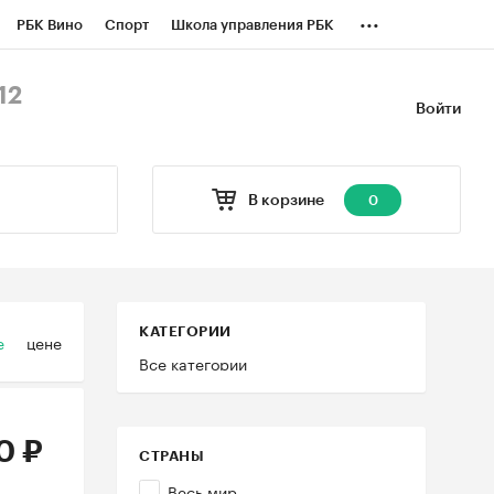
...
РБК Вино
Спорт
Школа управления РБК
БК Бизнес-среда
Дискуссионный клуб
12
Войти
оверка контрагентов
Политика
В корзине
0
КАТЕГОРИИ
е
цене
Все категории
0 ₽
СТРАНЫ
Весь мир