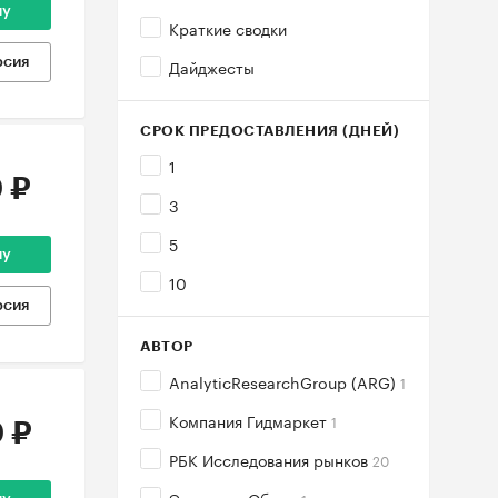
ну
Краткие сводки
Дайджесты
рсия
СРОК ПРЕДОСТАВЛЕНИЯ (ДНЕЙ)
1
 ₽
3
5
ну
10
рсия
АВТОР
AnalyticResearchGroup (ARG)
1
Компания Гидмаркет
1
 ₽
РБК Исследования рынков
20