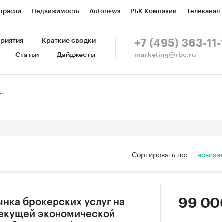
трасли
Недвижимость
Autonews
РБК Компании
Телеканал
изионеры
Национальные проекты
Город
Стиль
Крипто
Р
риятия
Краткие сводки
+7 (495) 363-11-
marketing@rbc.ru
Статьи
Дайджесты
зета
Спецпроекты СПб
Конференции СПб
Спецпроекты
Пр
Рынок наличной валюты
Сортировать по:
новизн
99 00
ынка брокерских услуг на
текущей экономической