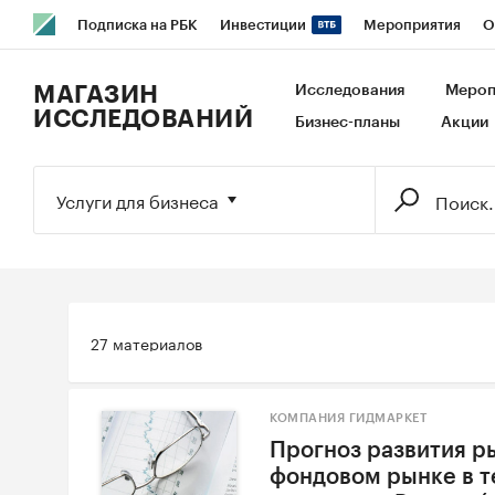
Подписка на РБК
Инвестиции
Мероприятия
О
РБК Образование
РБК Курсы
РБК Life
Тренды
В
МАГАЗИН
Исследования
Мероп
ИССЛЕДОВАНИЙ
Бизнес-планы
Акции
Исследования
Кредитные рейтинги
Франшизы
Га
Экономика
Бизнес
Технологии и медиа
Финансы
Услуги для бизнеса
27 материалов
КОМПАНИЯ ГИДМАРКЕТ
Прогноз развития р
фондовом рынке в 