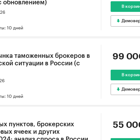
(с обновлением)
В корзи
026
Демове
ы: 10 дней
99 00
ынка таможенных брокеров в
кой ситуации в России (с
В корзи
026
Демове
ы: 10 дней
55 00
ых пунктов, брокерских
вых ячеек и других
024: анализ спроса в России