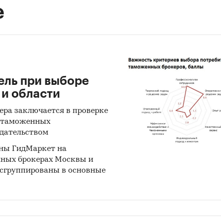
е
ель при выборе
 и области
ра заключается в проверке
е таможенных
одательством
аны ГидМаркет на
нных брокерах Москвы и
 сгруппированы в основные