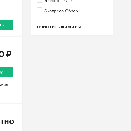
Эксперт РА
19
Экспресс-Обзор
1
ть
ОЧИСТИТЬ ФИЛЬТРЫ
0 ₽
ну
рсия
тно