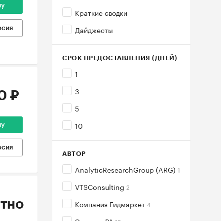
ну
Краткие сводки
Дайджесты
рсия
СРОК ПРЕДОСТАВЛЕНИЯ (ДНЕЙ)
1
3
0 ₽
5
10
ну
рсия
АВТОР
AnalyticResearchGroup (ARG)
1
VTSConsulting
2
тно
Компания Гидмаркет
4