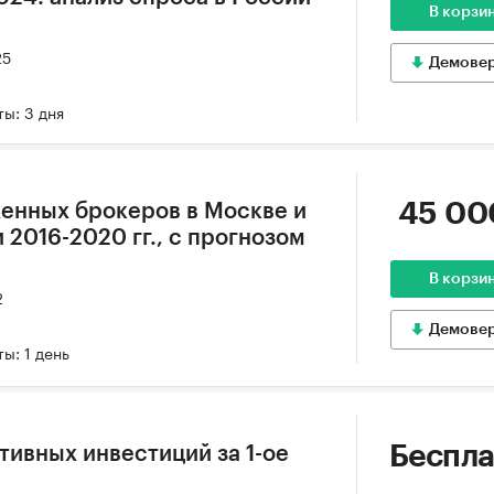
В корзи
25
Демове
ы: 3 дня
45 00
енных брокеров в Москве и
2016-2020 гг., с прогнозом
В корзи
2
Демове
ы: 1 день
Беспла
тивных инвестиций за 1-ое