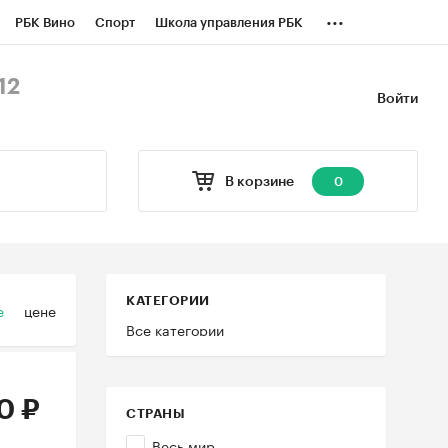
...
РБК Вино
Спорт
Школа управления РБК
БК Бизнес-среда
Дискуссионный клуб
12
Войти
оверка контрагентов
Политика
В корзине
0
КАТЕГОРИИ
е
цене
Все категории
0 ₽
СТРАНЫ
Весь мир