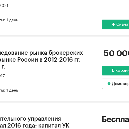
 2021
ы: 1 день
Скача
50 00
ледование рынка брокерских
ынке России в 2012-2016 гг.
г.
В корзи
017
Демове
ы: 1 день
Беспла
тельного управления
тал 2016 года: капитал УК