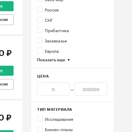
ну
Россия
СНГ
рсия
Прибалтика
Закавказье
Европа
0 ₽
Показать еще
ну
ЦЕНА
рсия
—
ТИП МАТЕРИАЛА
0 ₽
Исследования
Бизнес-планы