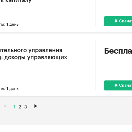
к капиталу
Скача
ы: 1 день
Беспла
тельного управления
од: доходы управляющих
Скача
ы: 1 день
1
2
3