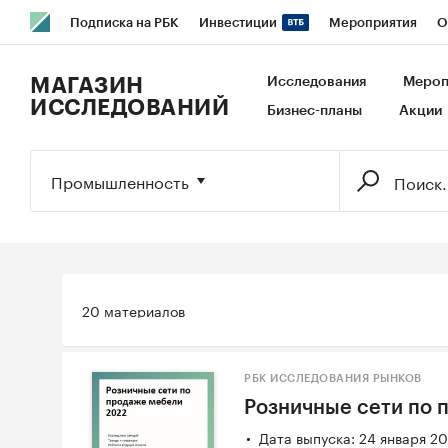
Подписка на РБК
Инвестиции
Мероприятия
О
РБК Образование
РБК Курсы
РБК Life
Тренды
В
МАГАЗИН
Исследования
Мероп
ИССЛЕДОВАНИЙ
Бизнес-планы
Акции
Исследования
Кредитные рейтинги
Франшизы
Га
Экономика
Бизнес
Технологии и медиа
Финансы
Промышленность
20 материалов
РБК ИССЛЕДОВАНИЯ РЫНКОВ
Розничные сети по 
Дата выпуска: 24 января 2