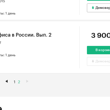
015
Демове
ы: 1 день
3 900
иса в России. Вып. 2
7
В корзи
ы: 1 день
Демове
1
2
е