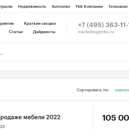
трасли
Недвижимость
Autonews
РБК Компании
Телеканал
изионеры
Национальные проекты
Город
Стиль
Крипто
Р
риятия
Краткие сводки
+7 (495) 363-11-
marketing@rbc.ru
Статьи
Дайджесты
зета
Спецпроекты СПб
Конференции СПб
Спецпроекты
Пр
Рынок наличной валюты
Сортировать по:
новизн
105 00
продаже мебели 2022
023