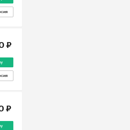
рсия
0 ₽
ну
рсия
0 ₽
ну