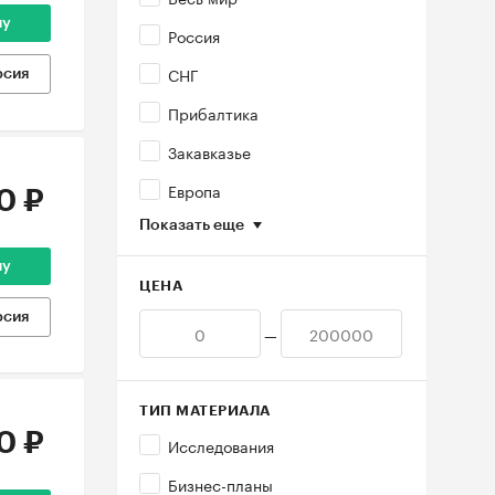
ну
Россия
СНГ
рсия
Прибалтика
Закавказье
Европа
0 ₽
Показать еще
ну
ЦЕНА
рсия
—
ТИП МАТЕРИАЛА
0 ₽
Исследования
Бизнес-планы