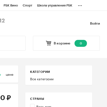
...
РБК Вино
Спорт
Школа управления РБК
БК Бизнес-среда
Дискуссионный клуб
12
Войти
оверка контрагентов
Политика
В корзине
0
КАТЕГОРИИ
е
цене
Все категории
0 ₽
СТРАНЫ
Весь мир