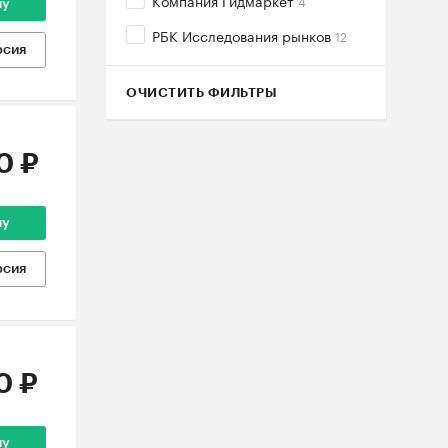
Компания Гидмаркет
4
ну
РБК Исследования рынков
12
рсия
ОЧИСТИТЬ ФИЛЬТРЫ
0 ₽
ну
рсия
0 ₽
ну