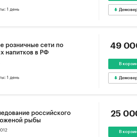
ы: 1 день
Демове
49 00
е розничные сети по
х напитков в РФ
2
В корзи
ы: 1 день
Демове
25 00
ледование российского
роженой рыбы
2012
В корзи