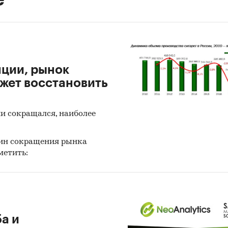
нции, рынок
ожет восстановить
ии сокращался, наиболее
чин сокращения рынка
метить:
а и