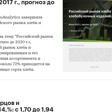
017 г., прогноз до
eoAnalytics завершила
йского рынка хлеба и
 на тему “Российский рынок
ноз до 2020 г.»,
й рынок хлеба и
ормированным и его
ения ассортимента и
 около 72% приходится на
нные сорта хлеба.
урцов и
,%: с 1,70 до 1,94