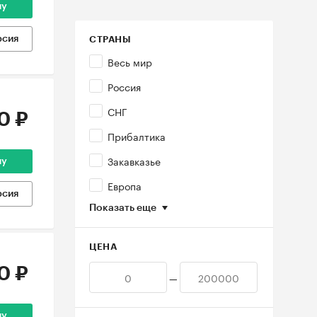
ну
рсия
СТРАНЫ
Весь мир
Россия
СНГ
0 ₽
Прибалтика
Закавказье
ну
Европа
рсия
Показать еще
ЦЕНА
0 ₽
—
ну