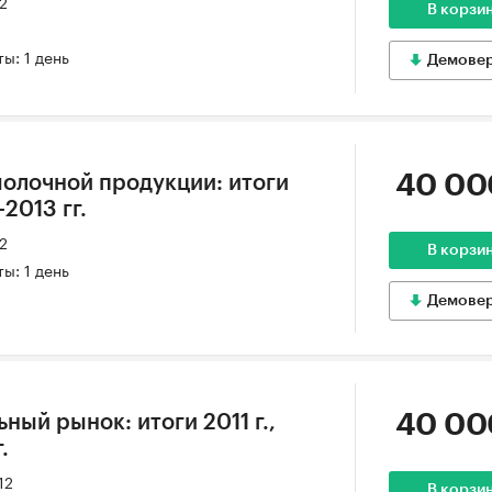
12
В корзи
ы: 1 день
Демове
40 00
олочной продукции: итоги
-2013 гг.
12
В корзи
ы: 1 день
Демове
40 00
ный рынок: итоги 2011 г.,
.
12
В корзи