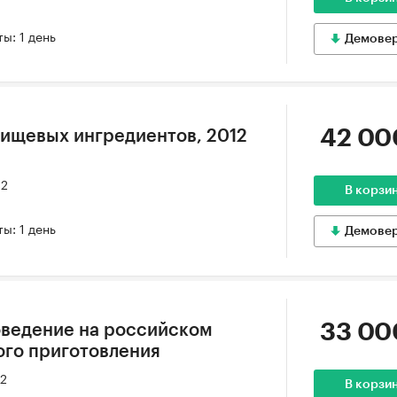
ы: 1 день
Демове
42 00
ищевых ингредиентов, 2012
12
В корзи
ы: 1 день
Демове
33 00
оведение на российском
ого приготовления
12
В корзи