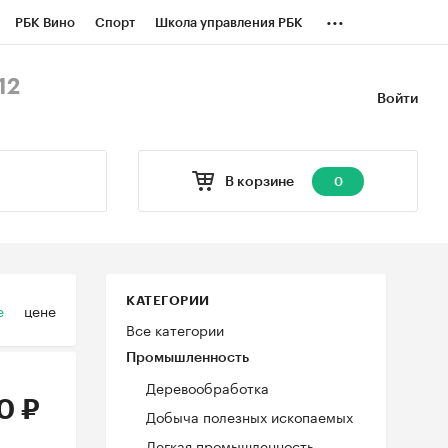
...
РБК Вино
Спорт
Школа управления РБК
БК Бизнес-среда
Дискуссионный клуб
12
Войти
оверка контрагентов
Политика
В корзине
0
КАТЕГОРИИ
е
цене
Все категории
Промышленность
Деревообработка
0 ₽
Добыча полезных ископаемых
Легкая промышленность