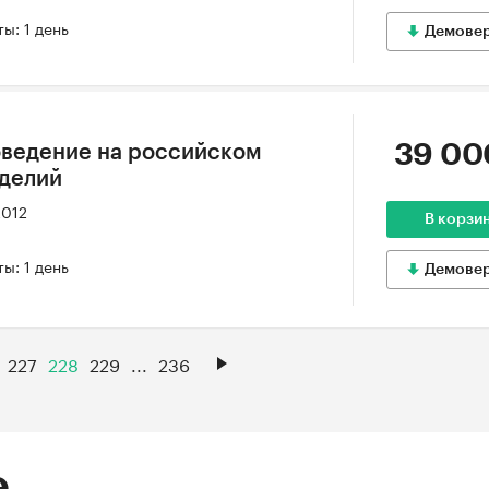
ы: 1 день
Демове
39 00
оведение на российском
зделий
2012
В корзи
ы: 1 день
Демове
227
228
229
...
236
е