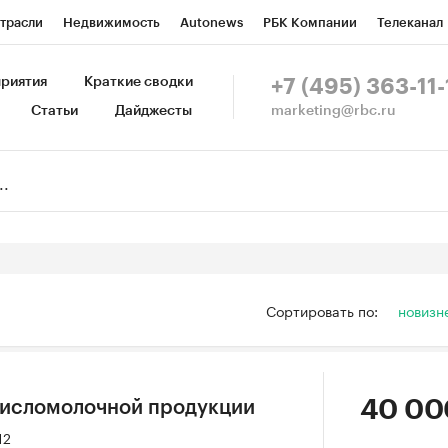
трасли
Недвижимость
Autonews
РБК Компании
Телеканал
изионеры
Национальные проекты
Город
Стиль
Крипто
Р
риятия
Краткие сводки
+7 (495) 363-11-
marketing@rbc.ru
Статьи
Дайджесты
зета
Спецпроекты СПб
Конференции СПб
Спецпроекты
Пр
Рынок наличной валюты
Сортировать по:
новизн
40 00
кисломолочной продукции
12