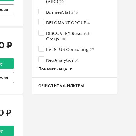
(ARG)
70
рсия
BusinesStat
245
DELOMANT GROUP
4
DISCOVERY Research
Group
108
0 ₽
EVENTUS Consulting
27
NeoAnalytics
74
ну
Показать еще
рсия
ОЧИСТИТЬ ФИЛЬТРЫ
0 ₽
ну