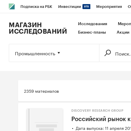
Подписка на РБК
Инвестиции
Мероприятия
О
РБК Образование
РБК Курсы
РБК Life
Тренды
В
МАГАЗИН
Исследования
Мероп
ИССЛЕДОВАНИЙ
Бизнес-планы
Акции
Исследования
Кредитные рейтинги
Франшизы
Га
Экономика
Бизнес
Технологии и медиа
Финансы
Промышленность
2359 материалов
DISCOVERY RESEARCH GROUP
Российский рынок 
Дата выпуска: 11 апреля 20