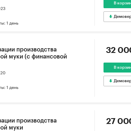
В корзи
023
Демове
ы: 1 день
32 00
зации производства
ой муки (с финансовой
В корзи
020
Демове
ы: 1 день
27 00
зации производства
ной муки