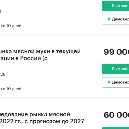
В корзи
6
Демове
ы: 10 дней
99 00
ынка мясной муки в текущей
ации в России (с
В корзи
026
Демове
ы: 10 дней
60 00
ледование рынка мясной
2022 гг., с прогнозом до 2027