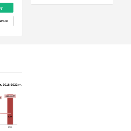
ну
рсия