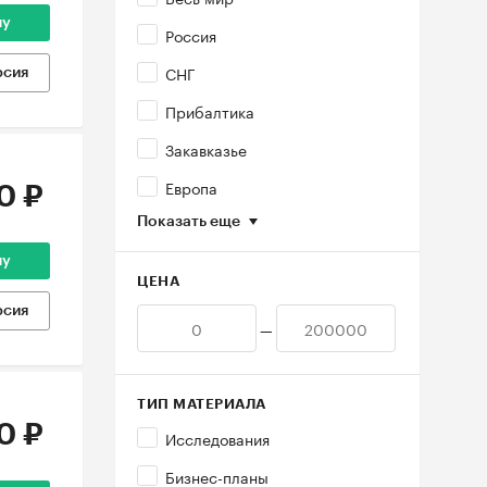
ну
Россия
СНГ
рсия
Прибалтика
Закавказье
Европа
0 ₽
Показать еще
ну
ЦЕНА
рсия
—
ТИП МАТЕРИАЛА
0 ₽
Исследования
Бизнес-планы