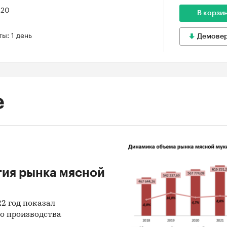
020
В корзи
ы: 1 день
Демове
е
тия рынка мясной
2 год показал
го производства