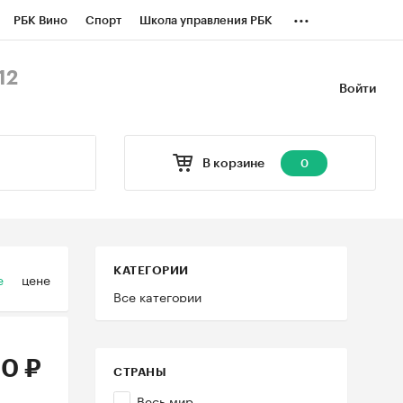
...
РБК Вино
Спорт
Школа управления РБК
БК Бизнес-среда
Дискуссионный клуб
12
Войти
оверка контрагентов
Политика
В корзине
0
КАТЕГОРИИ
е
цене
Все категории
0 ₽
СТРАНЫ
Весь мир