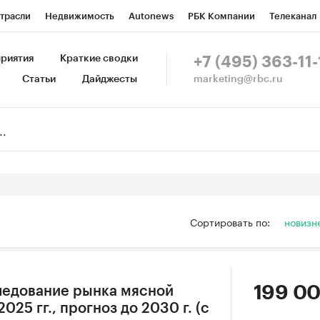
трасли
Недвижимость
Autonews
РБК Компании
Телеканал
изионеры
Национальные проекты
Город
Стиль
Крипто
Р
риятия
Краткие сводки
+7 (495) 363-11-
marketing@rbc.ru
Статьи
Дайджесты
зета
Спецпроекты СПб
Конференции СПб
Спецпроекты
Пр
Рынок наличной валюты
Сортировать по:
новизн
199 00
ледование рынка мясной
025 гг., прогноз до 2030 г. (с