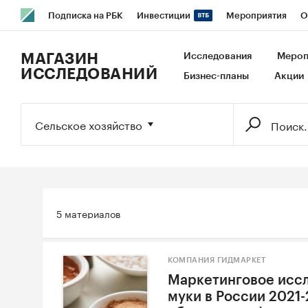
Подписка на РБК
Инвестиции
Мероприятия
О
РБК Образование
РБК Курсы
РБК Life
Тренды
В
МАГАЗИН
Исследования
Мероп
ИССЛЕДОВАНИЙ
Бизнес-планы
Акции
Исследования
Кредитные рейтинги
Франшизы
Га
Экономика
Бизнес
Технологии и медиа
Финансы
Сельское хозяйство
5 материалов
КОМПАНИЯ ГИДМАРКЕТ
Маркетинговое исс
муки в России 2021-2