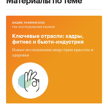
Материалы по теме
AКЦИЯ, 19 ИЮНЯ 2026
РБК ИССЛЕДОВАНИЯ РЫНКОВ
Ключевые отрасли: кадры,
фитнес и бьюти-индустрия
Новые исследования индустрии красоты и
здоровья