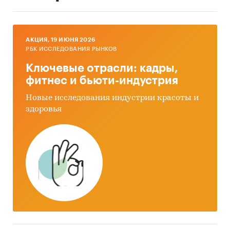
AКЦИЯ, 19 ИЮНЯ 2026
РБК ИССЛЕДОВАНИЯ РЫНКОВ
Ключевые отрасли: кадры,
фитнес и бьюти-индустрия
Новые исследования индустрии красоты и
здоровья