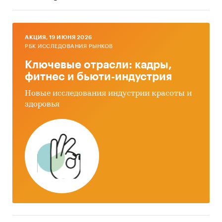
AКЦИЯ, 19 ИЮНЯ 2026
РБК ИССЛЕДОВАНИЯ РЫНКОВ
Ключевые отрасли: кадры,
фитнес и бьюти-индустрия
Новые исследования индустрии красоты и
здоровья