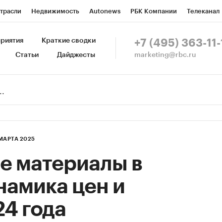
трасли
Недвижимость
Autonews
РБК Компании
Телеканал
изионеры
Национальные проекты
Город
Стиль
Крипто
Р
риятия
Краткие сводки
+7 (495) 363-11-
marketing@rbc.ru
Статьи
Дайджесты
зета
Спецпроекты СПб
Конференции СПб
Спецпроекты
Пр
Рынок наличной валюты
 МАРТА 2025
е материалы в
намика цен и
4 года