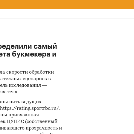
ределили самый
ета букмекера и
ла скорости обработки
латежных сценариев в
ель исследования —
ователя
аны пять ведущих
ps://rating.sportrbc.ru/.
аны привязанная
лек ЦУПИС (собственный
чивающего прозрачность и