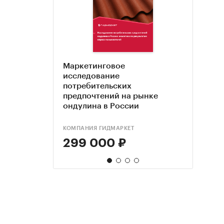
Маркетинговое
Анал
Марк
Марк
исследование
водо
иссл
иссл
потребительских
(вод
трот
чере
предпочтений на рынке
чере
гг. П
ондулина в России
гг. П
Авгус
Авгус
КОМПАНИЯ ГИДМАРКЕТ
DISCO
ТК С
ТК С
299 000 ₽
95 
95 
95 