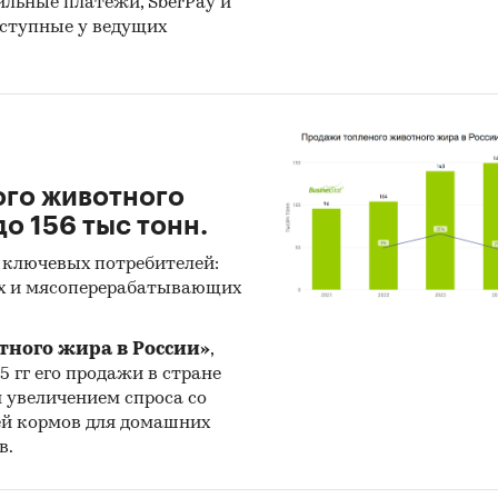
бильные платежи, SberPay и
оступные у ведущих
ого животного
о 156 тыс тонн.
 ключевых потребителей:
х и мясоперерабатывающих
тного жира в России»
,
25 гг его продажи в стране
н увеличением спроса со
ей кормов для домашних
в.