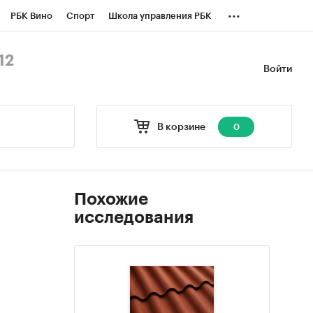
...
РБК Вино
Спорт
Школа управления РБК
БК Бизнес-среда
Дискуссионный клуб
12
Войти
оверка контрагентов
Политика
В корзине
0
Похожие
исследования