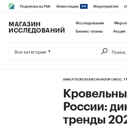
Подписка на РБК
Инвестиции
Мероприятия
О
РБК Образование
РБК Курсы
РБК Life
Тренды
В
МАГАЗИН
Исследования
Мероп
ИССЛЕДОВАНИЙ
Бизнес-планы
Акции
Исследования
Кредитные рейтинги
Франшизы
Га
Экономика
Бизнес
Технологии и медиа
Финансы
Все категории
ANALYTICRESEARCHGROUP (ARG),
7
Кровельны
России: ди
тренды 202