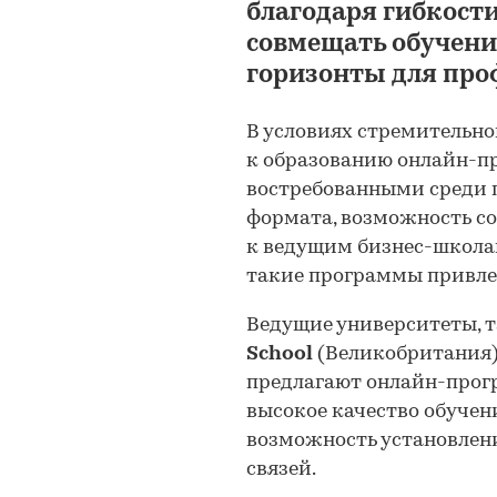
благодаря гибкост
совмещать обучени
горизонты для проф
В условиях стремительн
к образованию онлайн-п
востребованными среди п
формата, возможность со
к ведущим бизнес-школа
такие программы привле
Ведущие университеты, 
School
(Великобритания
предлагают онлайн-прог
высокое качество обуче
возможность установле
связей.