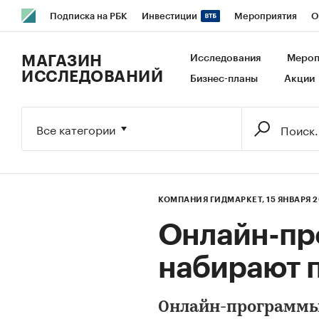
Подписка на РБК
Инвестиции
Мероприятия
О
РБК Образование
РБК Курсы
РБК Life
Тренды
В
МАГАЗИН
Исследования
Мероп
ИССЛЕДОВАНИЙ
Бизнес-планы
Акции
Исследования
Кредитные рейтинги
Франшизы
Га
Экономика
Бизнес
Технологии и медиа
Финансы
Все категории
КОМПАНИЯ ГИДМАРКЕТ,
15 ЯНВАРЯ 
Онлайн-п
набирают 
Онлайн-программы