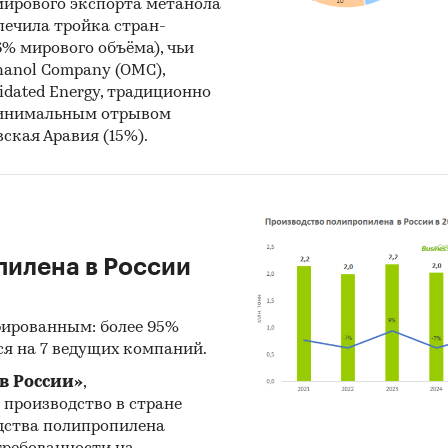
 мирового экспорта метанола
спечила тройка стран-
% мирового объёма), чьи
anol Company (OMC),
dated Energy, традиционно
 минимальным отрывом
ская Аравия (15%).
пилена в России
ированным: более 95%
ся на 7 ведущих компаний.
в России»
,
го производство в стране
одства полипропилена