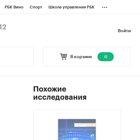
...
РБК Вино
Спорт
Школа управления РБК
БК Бизнес-среда
Дискуссионный клуб
12
Войти
оверка контрагентов
Политика
В корзине
0
Похожие
исследования