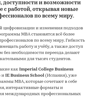
и, доступности и возможности
е с работой, открывая новые
ессионалов по всему миру.
ой цифровизации и изменения подходов
Маркетинговое
рограммы MBA становятся всё более
исследование мир
рофессионалов по всему миру. Гибкость
рынка МВА
вмещать работу и учёбу, а также доступ
м без необходимости переезда делают
кательными для тысяч студентов.
КОМПАНИЯ ГИДМАРКЕТ
170 000 ₽
такие как
Imperial College Business
) и
IE Business School
(Испания), уже
раммы MBA, которые сочетают в себе
ния, интерактивные форматы и
ния международных профессиональных