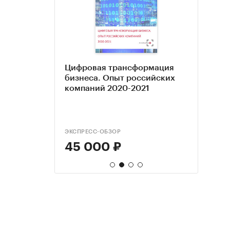
Цифровая трансформация
Wellb
Рыно
ового
бизнеса. Опыт российских
росс
Росс
компаний 2020-2021
ЭКСПРЕСС-ОБЗОР
РЕКАД
DISCO
45 000 ₽
33 
35 