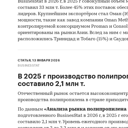
BusinesStat в 2026 г, в 2025 г совокупный объём
составил 33 млн т. Более 45% этих поставок обе
лидеров. Крупнейшим экспортёром стал Оман (16
мощности, такие как завод компании Oman Meth
контролируемой консорциумом Proman и Consoli
ориентированы на рынки Азии. Вслед за ним с
расположились Тринидад и Тобаго (15%) и Саудов
СТАТЬЯ, 13 ЯНВАРЯ 2026
BUSINESSTAT
В 2025 г производство полипро
составило 2,1 млн т.
Отечественный рынок остается высококонцентр
производства полипропилена в стране приходит
По данным
«Анализа рынка полипропилена 
подготовленного BusinesStat в 2026 г, в 2025 г е
составило 2,1 млн т. Уровень ежегодного произв