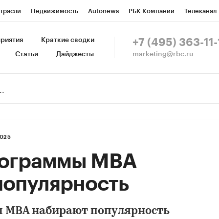
трасли
Недвижимость
Autonews
РБК Компании
Телеканал
изионеры
Национальные проекты
Город
Стиль
Крипто
Р
риятия
Краткие сводки
+7 (495) 363-11-
marketing@rbc.ru
Статьи
Дайджесты
зета
Спецпроекты СПб
Конференции СПб
Спецпроекты
Пр
Рынок наличной валюты
2025
рограммы MBA
популярность
 MBA набирают популярность