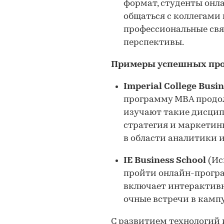
формат, студенты он
общаться с коллегами 
профессиональные свя
перспективы.
Примеры успешных пр
Imperial College Busi
программу MBA продол
изучают такие дисцип
стратегия и маркетин
в области аналитики 
IE Business School
(Ис
пройти онлайн-програ
включает интерактивн
очные встречи в кампу
С развитием технологий 