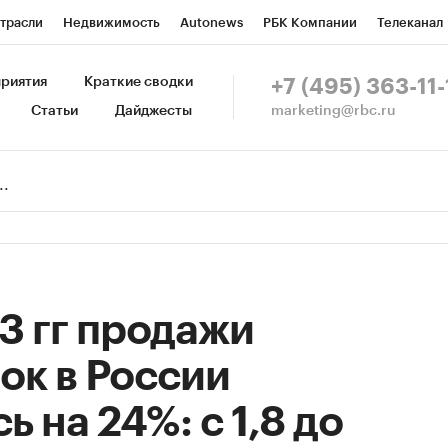
трасли
Недвижимость
Autonews
РБК Компании
Телеканал
изионеры
Национальные проекты
Город
Стиль
Крипто
Р
риятия
Краткие сводки
+7 (495) 363-11-
marketing@rbc.ru
Статьи
Дайджесты
зета
Спецпроекты СПб
Конференции СПб
Спецпроекты
Пр
Рынок наличной валюты
3 гг продажи
ок в России
 на 24%: с 1,8 до