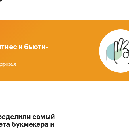
тнес и бьюти-
доровья
ределили самый
ета букмекера и