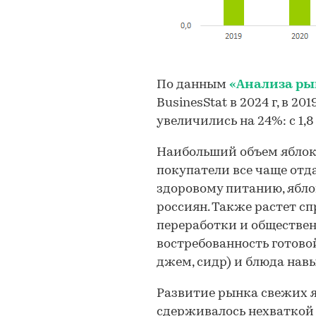
По данным
«Анализа ры
BusinesStat в 2024 г, в 2
увеличились на 24%: с 1,8 
Наибольший объем яблок 
покупатели все чаще от
здоровому питанию, ябл
россиян. Также растет с
переработки и обществе
востребованность готовой
джем, сидр) и блюда навы
Развитие рынка свежих яб
сдерживалось нехваткой