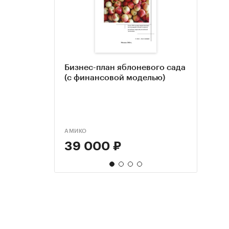
Бизнес-план яблоневого сада
Анал
Анал
Гото
(с финансовой моделью)
РФ, 
Казах
ябло
прогн
Пока
инте
по п
ябло
АМИКО
ROIF E
TEBIZ
ЭКЦ "
39 000 ₽
80 
75 
54 