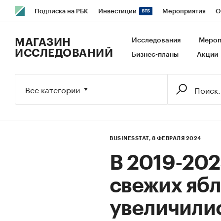
Подписка на РБК
Инвестиции
Мероприятия
О
РБК Образование
РБК Курсы
РБК Life
Тренды
В
МАГАЗИН
Исследования
Мероп
ИССЛЕДОВАНИЙ
Бизнес-планы
Акции
Исследования
Кредитные рейтинги
Франшизы
Га
Экономика
Бизнес
Технологии и медиа
Финансы
Все категории
BUSINESSTAT,
8 ФЕВРАЛЯ 2024
В 2019-202
свежих ябл
увеличились