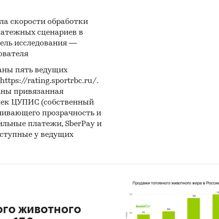
ла скорости обработки
латежных сценариев в
ель исследования —
ователя
аны пять ведущих
ps://rating.sportrbc.ru/.
аны привязанная
лек ЦУПИС (собственный
чивающего прозрачность и
бильные платежи, SberPay и
оступные у ведущих
ого животного