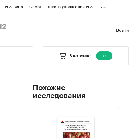
...
РБК Вино
Спорт
Школа управления РБК
БК Бизнес-среда
Дискуссионный клуб
12
Войти
оверка контрагентов
Политика
В корзине
0
Похожие
исследования