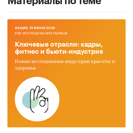
Материалы по теме
AКЦИЯ, 19 ИЮНЯ 2026
РБК ИССЛЕДОВАНИЯ РЫНКОВ
Ключевые отрасли: кадры,
фитнес и бьюти-индустрия
Новые исследования индустрии красоты и
здоровья