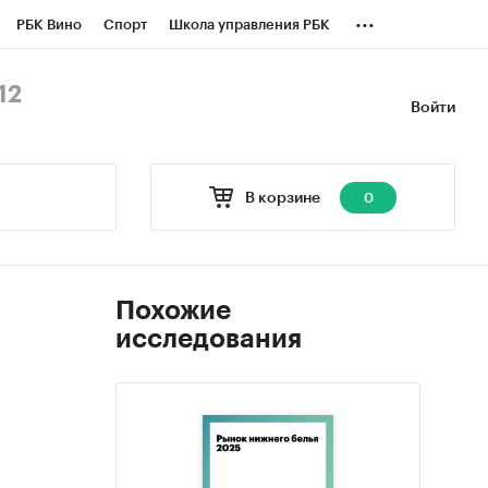
...
РБК Вино
Спорт
Школа управления РБК
БК Бизнес-среда
Дискуссионный клуб
12
Войти
оверка контрагентов
Политика
В корзине
0
Похожие
исследования