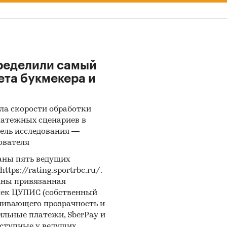
ределили самый
ета букмекера и
ла скорости обработки
латежных сценариев в
ель исследования —
ователя
аны пять ведущих
ps://rating.sportrbc.ru/.
аны привязанная
лек ЦУПИС (собственный
чивающего прозрачность и
бильные платежи, SberPay и
оступные у ведущих