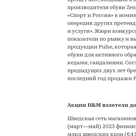
производителя обуви Zen
«Спорт и Россия» в номи
опередив других претенд
и услуги». Жюри конкурс
показатели по рынку и вы
продукции Pulse, котор
обуви для активного обр
кедами, сандалиями. Сог
предыдущих двух лет брен
последний год продажи P
Акции H&M взлетели д
Шведская сеть магазинов
(март—май) 2023 финанс
млрд шведских крон (€4,9