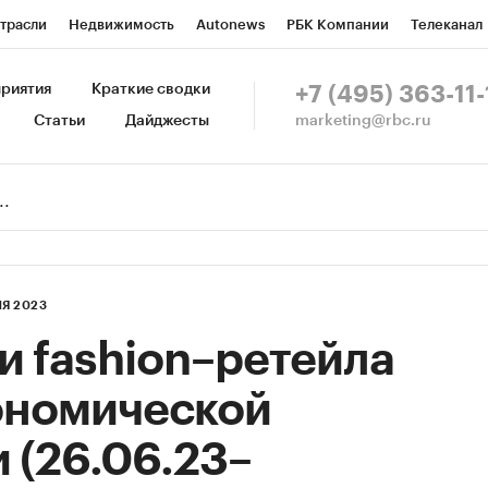
трасли
Недвижимость
Autonews
РБК Компании
Телеканал
изионеры
Национальные проекты
Город
Стиль
Крипто
Р
риятия
Краткие сводки
+7 (495) 363-11-
marketing@rbc.ru
Статьи
Дайджесты
зета
Спецпроекты СПб
Конференции СПб
Спецпроекты
Пр
Рынок наличной валюты
Я 2023
и fashion–ретейла
кономической
 (26.06.23–