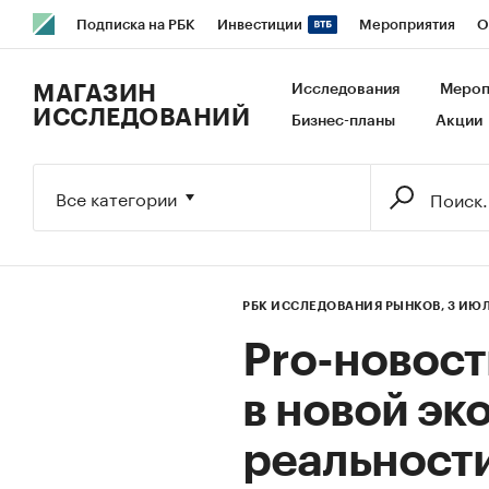
Подписка на РБК
Инвестиции
Мероприятия
О
РБК Образование
РБК Курсы
РБК Life
Тренды
В
МАГАЗИН
Исследования
Мероп
ИССЛЕДОВАНИЙ
Бизнес-планы
Акции
Исследования
Кредитные рейтинги
Франшизы
Га
Экономика
Бизнес
Технологии и медиа
Финансы
Все категории
РБК ИССЛЕДОВАНИЯ РЫНКОВ,
3 ИЮЛ
Pro-новост
в новой э
реальности