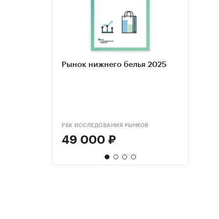
Рынок нижнего белья 2025
Иссл
Прод
Прод
моби
марк
марк
мага
анал
опро
обно
РБК ИССЛЕДОВАНИЯ РЫНКОВ
КОМПА
РБК И
РБК И
49 000 ₽
170
55 
55 