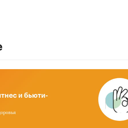
е
тнес и бьюти-
доровья