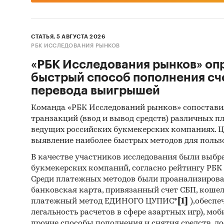
СТАТЬЯ, 5 АВГУСТА 2026
РБК ИССЛЕДОВАНИЯ РЫНКОВ
«РБК Исследования рынков» оп
быстрый способ пополнения сч
перевода выигрышей
Команда «РБК Исследований рынков» сопостави
транзакций (ввод и вывод средств) различных п
ведущих российских букмекерских компаниях. Ц
выявление наиболее быстрых методов для польз
В качестве участников исследования были выбр
букмекерских компаний, согласно рейтингу РБК htt
Среди платежных методов были проанализиров
банковская карта, привязанный счет СБП, коше
платежный метод ЕДИНОГО ЦУПИС*
[1]
),обеспе
легальность расчетов в сфере азартных игр), мо
прочие способы пополнения и снятия средств, д