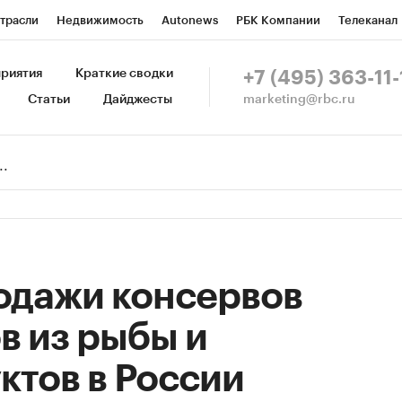
трасли
Недвижимость
Autonews
РБК Компании
Телеканал
изионеры
Национальные проекты
Город
Стиль
Крипто
Р
риятия
Краткие сводки
+7 (495) 363-11-
marketing@rbc.ru
Статьи
Дайджесты
зета
Спецпроекты СПб
Конференции СПб
Спецпроекты
Пр
Рынок наличной валюты
родажи консервов
в из рыбы и
ктов в России