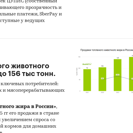
лек ЦУПИС (собственный
чивающего прозрачность и
бильные платежи, SberPay и
оступные у ведущих
ого животного
о 156 тыс тонн.
 ключевых потребителей:
х и мясоперерабатывающих
тного жира в России»
,
25 гг его продажи в стране
н увеличением спроса со
ей кормов для домашних