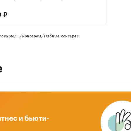
 ₽
овары/.../Консервы/Рыбные консервы
е
тнес и бьюти-