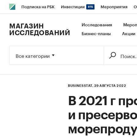
Подписка на РБК
Инвестиции
Мероприятия
О
РБК Образование
РБК Курсы
РБК Life
Тренды
В
МАГАЗИН
Исследования
Мероп
ИССЛЕДОВАНИЙ
Бизнес-планы
Акции
Исследования
Кредитные рейтинги
Франшизы
Га
Экономика
Бизнес
Технологии и медиа
Финансы
Все категории
BUSINESSTAT,
29 АВГУСТА 2022
В 2021 г п
и пресерво
морепроду