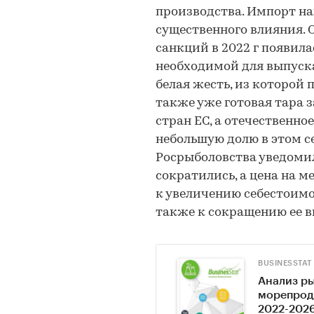
производства. Импорт н
существенного влияния. 
санкций в 2022 г появила
необходимой для выпуск
белая жесть, из которой
также уже готовая тара з
стран ЕС, а отечественн
небольшую долю в этом се
Росрыболовства уведомил
сократились, а цена на м
к увеличению себестоим
также к сокращению ее в
BUSINESSTAT
Анализ ры
морепроду
2022-2026