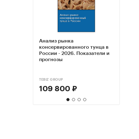
Анализ рынка
Рыно
Рыно
Розн
консервированного тунца в
2022
конс
2022
России - 2026. Показатели и
и ре
2023
Рыно
прогнозы
(стат
тома
по 1 
до 2
феде
TEBIZ GROUP
ЭКСПР
ЭКСПР
ЭКСПР
109 800 ₽
55 
65 
69 