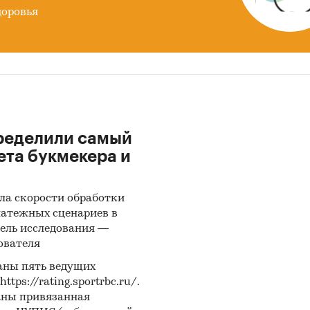
доровья
ределили самый
ета букмекера и
ла скорости обработки
латежных сценариев в
ель исследования —
ователя
аны пять ведущих
ps://rating.sportrbc.ru/.
аны привязанная