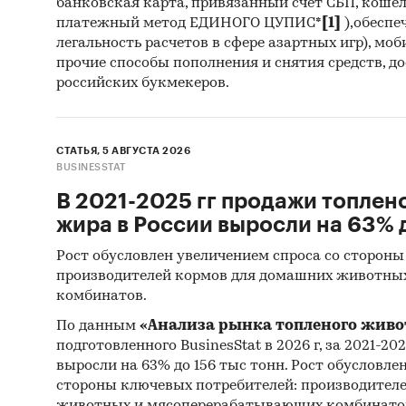
банковская карта, привязанный счет СБП, коше
платежный метод ЕДИНОГО ЦУПИС*
[1]
),обеспе
легальность расчетов в сфере азартных игр), мо
прочие способы пополнения и снятия средств, д
российских букмекеров.
СТАТЬЯ, 5 АВГУСТА 2026
BUSINESSTAT
В 2021-2025 гг продажи топлен
жира в России выросли на 63% д
Рост обусловлен увеличением спроса со стороны
производителей кормов для домашних животны
комбинатов.
По данным
«Анализа рынка топленого живо
подготовленного BusinesStat в 2026 г, за 2021-20
выросли на 63% до 156 тыс тонн. Рост обусловле
стороны ключевых потребителей: производител