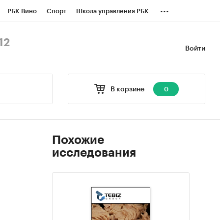
...
РБК Вино
Спорт
Школа управления РБК
БК Бизнес-среда
Дискуссионный клуб
12
Войти
оверка контрагентов
Политика
В корзине
0
Похожие
исследования