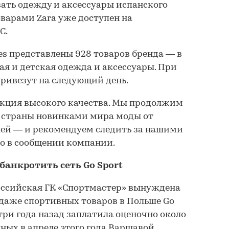
вать одежду и аксессуары испанского
оварами Zara уже доступен на
С.
es представлены 928 товаров бренда — в
я и детская одежда и аксессуары. При
ривезут на следующий день.
укция высокого качества. Мы продолжим
̆ страны новинками мира моды от
ей — и рекомендуем следить за нашими
о в сообщении компании.
банкротить сеть Go Sport
российская ГК «Спортмастер» вынуждена
одаже спортивных товаров в Польше Go
 три года назад заплатила оценочно около
нных в апреле этого года Варшавой