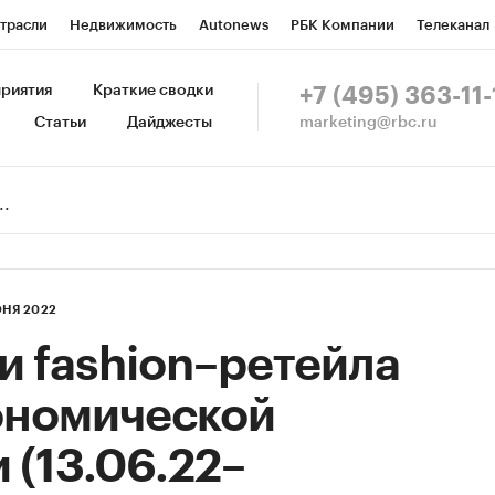
трасли
Недвижимость
Autonews
РБК Компании
Телеканал
изионеры
Национальные проекты
Город
Стиль
Крипто
Р
риятия
Краткие сводки
+7 (495) 363-11-
marketing@rbc.ru
Статьи
Дайджесты
зета
Спецпроекты СПб
Конференции СПб
Спецпроекты
Пр
Рынок наличной валюты
НЯ 2022
и fashion–ретейла
кономической
 (13.06.22–