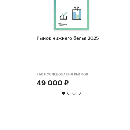
Рынок нижнего белья 2025
Иссл
Прод
Прод
моби
марк
марк
мага
анал
опро
обно
РБК ИССЛЕДОВАНИЯ РЫНКОВ
КОМПА
РБК И
РБК И
49 000 ₽
170
55 
55 