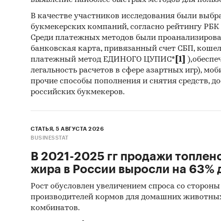
выявление наиболее быстрых методов для польз
В качестве участников исследования были выбр
букмекерских компаний, согласно рейтингу РБК htt
Среди платежных методов были проанализиров
банковская карта, привязанный счет СБП, коше
платежный метод ЕДИНОГО ЦУПИС*
[1]
),обеспе
легальность расчетов в сфере азартных игр), мо
прочие способы пополнения и снятия средств, д
российских букмекеров.
СТАТЬЯ, 5 АВГУСТА 2026
BUSINESSTAT
В 2021-2025 гг продажи топлен
жира в России выросли на 63% д
Рост обусловлен увеличением спроса со стороны
производителей кормов для домашних животны
комбинатов.