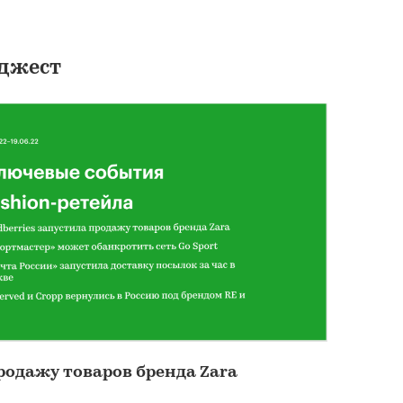
джест
продажу товаров бренда Zara