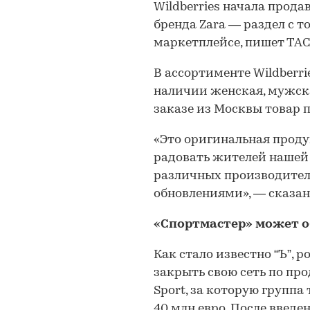
Wildberries начала прода
бренда Zara — раздел с т
маркетплейсе, пишет ТАС
В ассортименте Wildberri
наличии женская, мужска
заказе из Москвы товар п
«Это оригинальная прод
радовать жителей нашеи
различных производител
обновлениями», — сказан
«Спортмастер» может о
Как стало известно “Ъ”, 
закрыть свою сеть по пр
Sport, за которую группа
40 млн евро. После введе