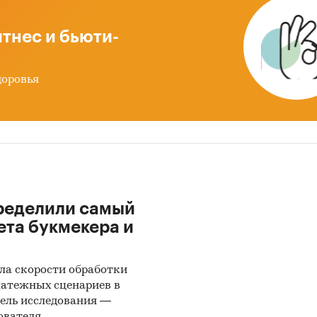
тнес и бьюти-
доровья
ределили самый
ета букмекера и
ла скорости обработки
латежных сценариев в
ель исследования —