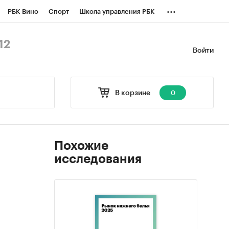
...
РБК Вино
Спорт
Школа управления РБК
БК Бизнес-среда
Дискуссионный клуб
12
Войти
оверка контрагентов
Политика
В корзине
0
Похожие
исследования