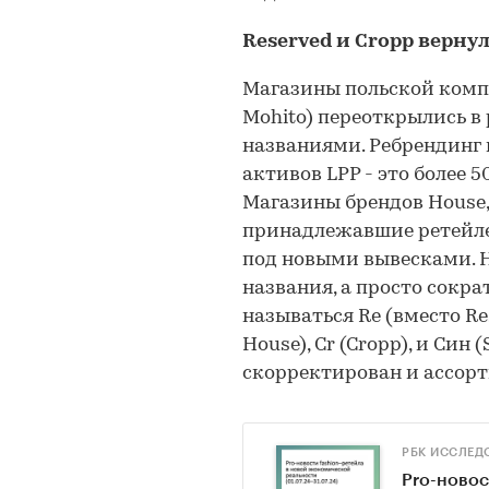
Reserved и Cropp верну
Магазины польской компа
Mohito) переоткрылись в
названиями. Ребрендинг 
активов LPP - это более 
Магазины брендов House, C
принадлежавшие ретейле
под новыми вывесками. Н
названия, а просто сокра
называться Re (вместо Res
House), Cr (Cropp), и Син
скорректирован и ассорт
РБК ИССЛЕД
Pro-новос