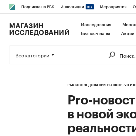
Подписка на РБК
Инвестиции
Мероприятия
О
РБК Образование
РБК Курсы
РБК Life
Тренды
В
МАГАЗИН
Исследования
Мероп
ИССЛЕДОВАНИЙ
Бизнес-планы
Акции
Исследования
Кредитные рейтинги
Франшизы
Га
Экономика
Бизнес
Технологии и медиа
Финансы
Все категории
РБК ИССЛЕДОВАНИЯ РЫНКОВ,
20 ИЮ
Pro-новост
в новой э
реальности