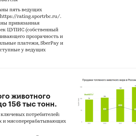
ователя
аны пять ведущих
ps://rating.sportrbc.ru/.
аны привязанная
лек ЦУПИС (собственный
чивающего прозрачность и
бильные платежи, SberPay и
оступные у ведущих
ого животного
о 156 тыс тонн.
 ключевых потребителей:
х и мясоперерабатывающих