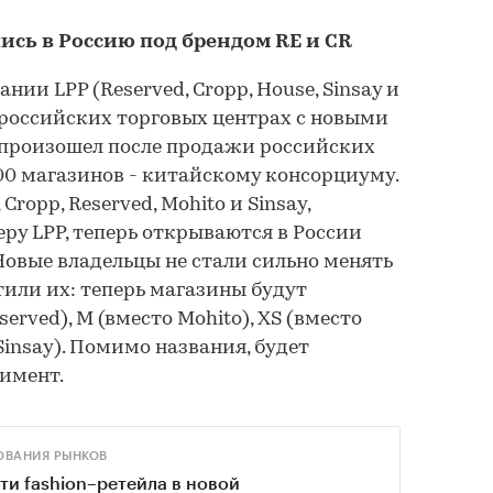
лись в Россию под брендом RE и CR
нии LPP (Reserved, Cropp, House, Sinsay и
 российских торговых центрах с новыми
произошел после продажи российских
500 магазинов - китайскому консорциуму.
ropp, Reserved, Mohito и Sinsay,
ру LPP, теперь открываются в России
овые владельцы не стали сильно менять
тили их: теперь магазины будут
erved), М (вместо Mohito), XS (вместо
 (Sinsay). Помимо названия, будет
имент.
ОВАНИЯ РЫНКОВ
ти fashion–ретейла в новой