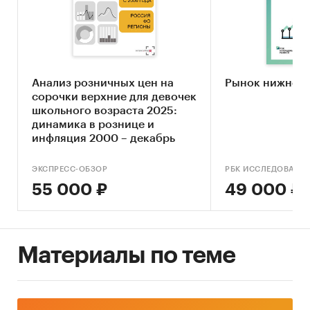
ретейлеров в городах РФ
Экспансия сетей в регионы. Наиболее
быстрорастущие и депрессивные субъекты
и города России
Анализ розничных цен на
Рынок нижнего
Ситуация в разрезе федеральных округов
сорочки верхние для девочек
РФ
школьного возраста 2025:
динамика в рознице и
Ситуация в разрезе субъектов РФ
инфляция 2000 – декабрь
2025. Россия, федеральные
Ситуация в разрезе городов РФ
округа, регионы
ЭКСПРЕСС-ОБЗОР
РБК ИССЛЕДОВАНИ
Категории:
Потребительские товары
/
55 000 ₽
49 000 ₽
Одежда, обувь, аксессуары
Потребительские товары
/
Одежда, обувь,
аксессуары
/
Одежда
Потребительские товары
/
Детские товары
/
Материалы по теме
Детская одежда
Россия
Fashion