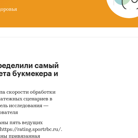
доровья
ределили самый
ета букмекера и
ла скорости обработки
латежных сценариев в
ель исследования —
ователя
аны пять ведущих
ps://rating.sportrbc.ru/.
аны привязанная