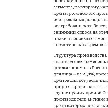
переходили на потреблен
сегмента, к которому, ка
кремы российского произ
рост реальных доходов на
востребованности более 
снижению спроса на оте
низким ценовым сегментам
косметических кремов в 
Структура производства
значительные изменения з
детских кремов в России 
для лица – на 21,4%, крем
кремов для ног увеличилс
прирост производства – в 
группе прочих кремов. Эт
производители активно 
среди которых немало кр