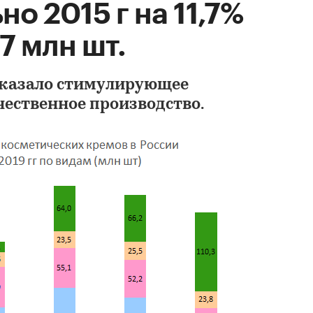
о 2015 г на 11,7%
7 млн шт.
оказало стимулирующее
Анализ рынка СПА
чественное производство.
комплексов для пе
маникюра в России
предоставлением 
импортно-экспорт
операций)
DISCOVERY RESEARCH G
60 000 ₽