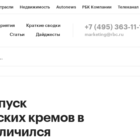
трасли
Недвижимость
Autonews
РБК Компании
Телеканал
изионеры
Национальные проекты
Город
Стиль
Крипто
Р
риятия
Краткие сводки
+7 (495) 363-11-
marketing@rbc.ru
Статьи
Дайджесты
зета
Спецпроекты СПб
Конференции СПб
Спецпроекты
Пр
Рынок наличной валюты
ыпуск
ких кремов в
еличился