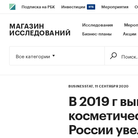
Подписка на РБК
Инвестиции
Мероприятия
О
РБК Образование
РБК Курсы
РБК Life
Тренды
В
МАГАЗИН
Исследования
Мероп
ИССЛЕДОВАНИЙ
Бизнес-планы
Акции
Исследования
Кредитные рейтинги
Франшизы
Га
Экономика
Бизнес
Технологии и медиа
Финансы
Все категории
BUSINESSTAT,
11 СЕНТЯБРЯ 2020
В 2019 г в
косметичес
России ув