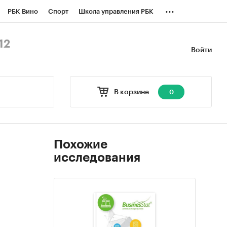
...
РБК Вино
Спорт
Школа управления РБК
БК Бизнес-среда
Дискуссионный клуб
12
Войти
оверка контрагентов
Политика
В корзине
0
Похожие
исследования