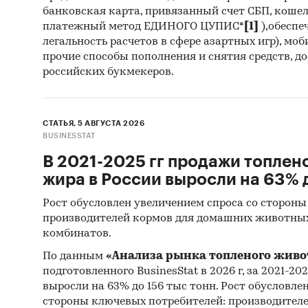
банковская карта, привязанный счет СБП, коше
платежный метод ЕДИНОГО ЦУПИС*
[1]
),обеспе
легальность расчетов в сфере азартных игр), мо
прочие способы пополнения и снятия средств, д
российских букмекеров.
СТАТЬЯ, 5 АВГУСТА 2026
BUSINESSTAT
В 2021-2025 гг продажи топлен
жира в России выросли на 63% д
Рост обусловлен увеличением спроса со стороны
производителей кормов для домашних животны
комбинатов.
По данным
«Анализа рынка топленого живо
подготовленного BusinesStat в 2026 г, за 2021-20
выросли на 63% до 156 тыс тонн. Рост обусловле
стороны ключевых потребителей: производител