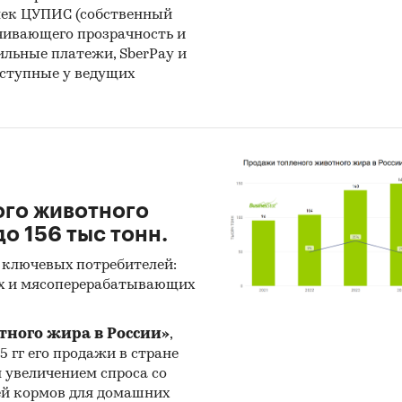
лек ЦУПИС (собственный
чивающего прозрачность и
бильные платежи, SberPay и
оступные у ведущих
ого животного
о 156 тыс тонн.
 ключевых потребителей:
х и мясоперерабатывающих
тного жира в России»
,
25 гг его продажи в стране
н увеличением спроса со
ей кормов для домашних