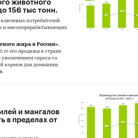
ого животного
о 156 тыс тонн.
 ключевых потребителей:
х и мясоперерабатывающих
тного жира в России»
,
25 гг его продажи в стране
н увеличением спроса со
ей кормов для домашних
в.
илей и мангалов
 в пределах от