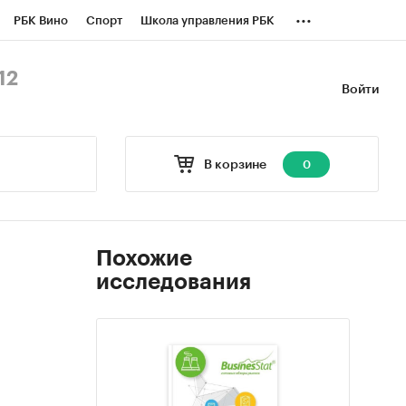
...
РБК Вино
Спорт
Школа управления РБК
БК Бизнес-среда
Дискуссионный клуб
12
Войти
оверка контрагентов
Политика
В корзине
0
Похожие
исследования