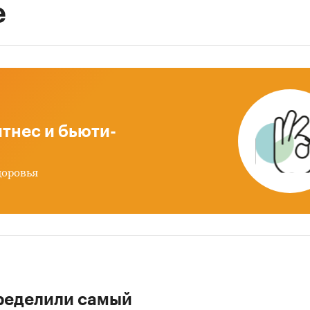
е
тнес и бьюти-
доровья
ределили самый