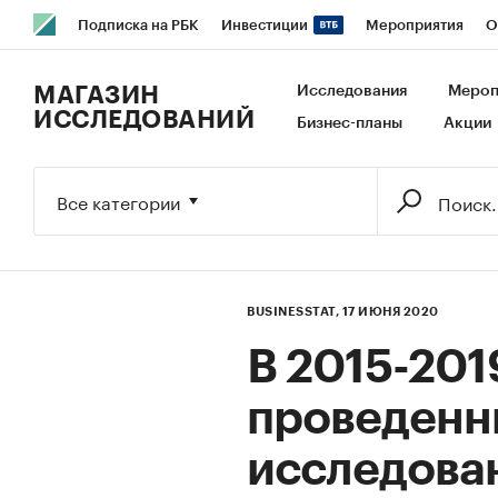
Подписка на РБК
Инвестиции
Мероприятия
О
РБК Образование
РБК Курсы
РБК Life
Тренды
В
МАГАЗИН
Исследования
Мероп
ИССЛЕДОВАНИЙ
Бизнес-планы
Акции
Исследования
Кредитные рейтинги
Франшизы
Га
Экономика
Бизнес
Технологии и медиа
Финансы
Все категории
BUSINESSTAT,
17 ИЮНЯ 2020
В 2015-201
проведенн
исследован