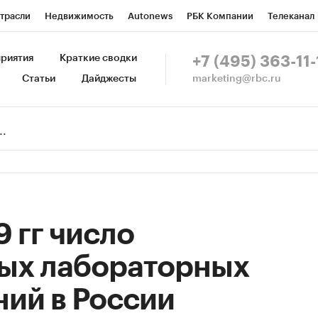
трасли
Недвижимость
Autonews
РБК Компании
Телеканал
изионеры
Национальные проекты
Город
Стиль
Крипто
Р
риятия
Краткие сводки
+7 (495) 363-11-
marketing@rbc.ru
Статьи
Дайджесты
зета
Спецпроекты СПб
Конференции СПб
Спецпроекты
Пр
Рынок наличной валюты
9 гг число
ых лабораторных
ий в России