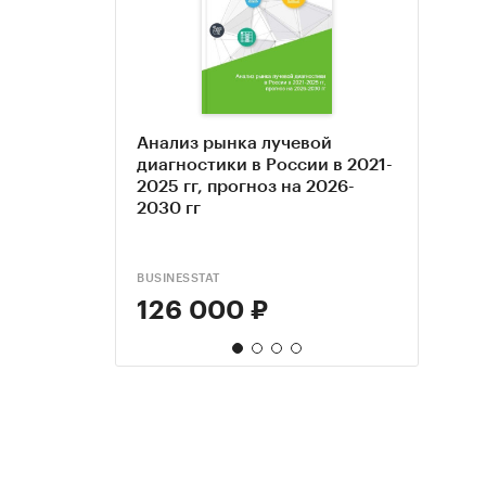
Анализ рынка лучевой
Анал
Анал
Марк
диагностики в России в 2021-
диаг
диаг
иссл
2025 гг, прогноз на 2026-
2020-
2023 
импо
2030 гг
2025
гг
обор
свойс
2023 
BUSINESSTAT
BUSINE
BUSINE
126 000 ₽
138
134
95 