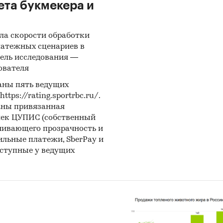
ета букмекера и
ла скорости обработки
латежных сценариев в
ель исследования —
ователя
аны пять ведущих
ps://rating.sportrbc.ru/.
аны привязанная
лек ЦУПИС (собственный
чивающего прозрачность и
бильные платежи, SberPay и
оступные у ведущих