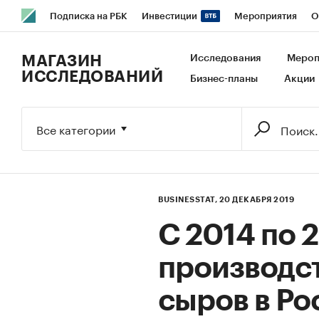
Подписка на РБК
Инвестиции
Мероприятия
О
РБК Образование
РБК Курсы
РБК Life
Тренды
В
МАГАЗИН
Исследования
Мероп
ИССЛЕДОВАНИЙ
Бизнес-планы
Акции
Исследования
Кредитные рейтинги
Франшизы
Га
Экономика
Бизнес
Технологии и медиа
Финансы
Все категории
BUSINESSTAT,
20 ДЕКАБРЯ 2019
С 2014 по 2
производс
сыров в Ро