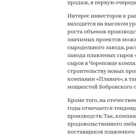
продаж, в первую очередь
Интерес инвесторов к ры
находится на высоком ур
роста объемов производс
значимых проектов можн
сыродельного завода, р
завода плавленых сыров 
сыров в Череповце компа
строительству новых пр
компании «Плавыч», а т
мощностей Бобровского с
Кроме того, на отечеств
годы отмечается тенден
производств. Так, компан
продовольственного эмба
поставщиков плавленого