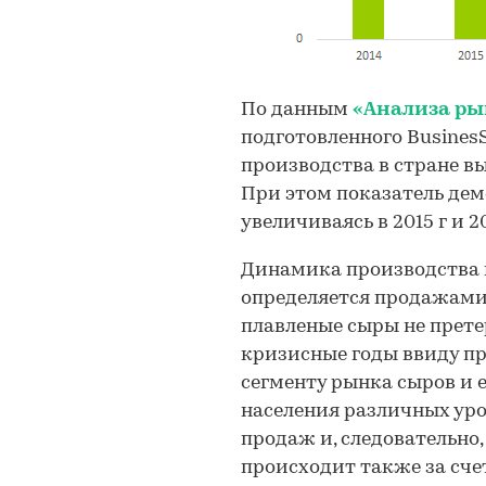
По данным
«Анализа ры
подготовленного BusinesSta
производства в стране выро
При этом показатель дем
увеличиваясь в 2015 г и 20
Динамика производства 
определяется продажами 
плавленые сыры не прете
кризисные годы ввиду п
сегменту рынка сыров и 
населения различных уро
продаж и, следовательно
происходит также за сче