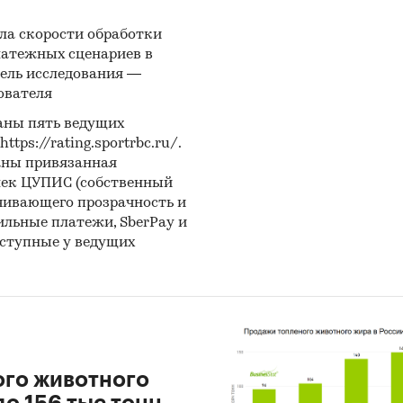
ла скорости обработки
латежных сценариев в
ель исследования —
ователя
аны пять ведущих
ps://rating.sportrbc.ru/.
аны привязанная
лек ЦУПИС (собственный
чивающего прозрачность и
бильные платежи, SberPay и
оступные у ведущих
ого животного
о 156 тыс тонн.