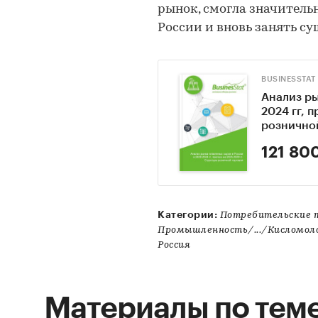
рынок, смогла значитель
России и вновь занять с
BUSINESSTAT
Анализ ры
2024 гг, 
рознично
121 80
Категории:
Потребительские 
Промышленность/.../Кисломо
Россия
Материалы по тем