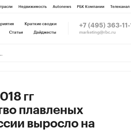
трасли
Недвижимость
Autonews
РБК Компании
Телеканал
изионеры
Национальные проекты
Город
Стиль
Крипто
Р
риятия
Краткие сводки
+7 (495) 363-11-
marketing@rbc.ru
Статьи
Дайджесты
зета
Спецпроекты СПб
Конференции СПб
Спецпроекты
Пр
Рынок наличной валюты
018 гг
тво плавленых
ссии выросло на