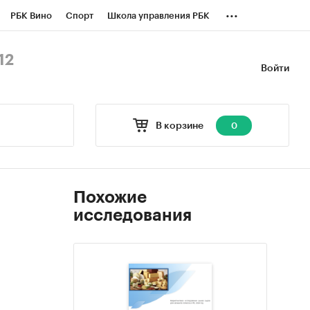
...
РБК Вино
Спорт
Школа управления РБК
БК Бизнес-среда
Дискуссионный клуб
12
Войти
оверка контрагентов
Политика
В корзине
0
Похожие
исследования