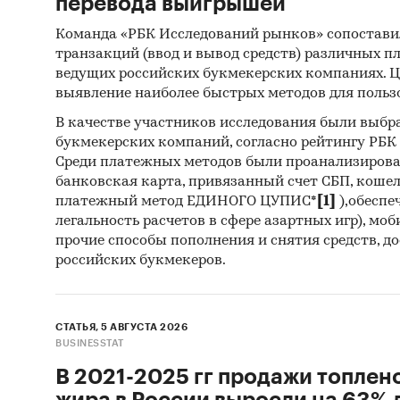
перевода выигрышей
Команда «РБК Исследований рынков» сопостави
транзакций (ввод и вывод средств) различных п
ведущих российских букмекерских компаниях. Ц
выявление наиболее быстрых методов для польз
В качестве участников исследования были выбр
букмекерских компаний, согласно рейтингу РБК htt
Среди платежных методов были проанализиров
банковская карта, привязанный счет СБП, коше
платежный метод ЕДИНОГО ЦУПИС*
[1]
),обеспе
легальность расчетов в сфере азартных игр), мо
прочие способы пополнения и снятия средств, д
российских букмекеров.
СТАТЬЯ, 5 АВГУСТА 2026
BUSINESSTAT
В 2021-2025 гг продажи топлен
жира в России выросли на 63% д