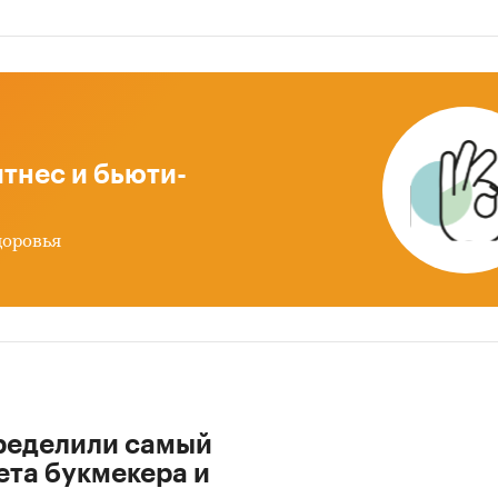
тнес и бьюти-
доровья
ределили самый
ета букмекера и