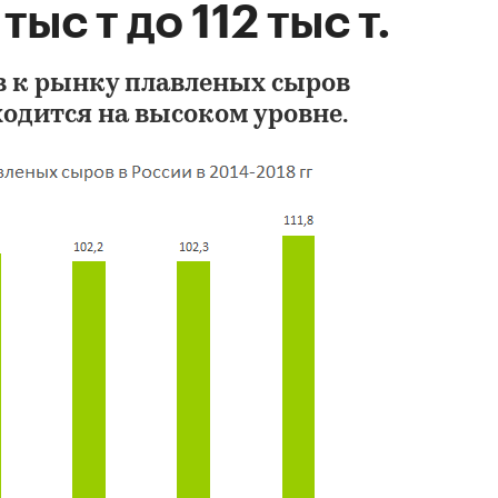
тыс т до 112 тыс т.
в к рынку плавленых сыров
одится на высоком уровне.
Маркетинговое
исследование рынк
сырной составляю
2024 г.
140 000 ₽