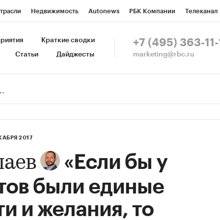
трасли
Недвижимость
Autonews
РБК Компании
Телеканал
изионеры
Национальные проекты
Город
Стиль
Крипто
Р
риятия
Краткие сводки
+7 (495) 363-11-
marketing@rbc.ru
Статьи
Дайджесты
зета
Спецпроекты СПб
Конференции СПб
Спецпроекты
Пр
Рынок наличной валюты
КАБРЯ 2017
«Если бы у
лаев
тов были единые
и и желания, то