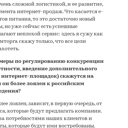
очень сложной логистикой, и ее развитие,
гмента интернет-продаж. Что касается e-
тов питания, то это достаточно новый
, но уже сейчас есть успешные
агают неплохой сервис: здесь я сужу как
торга скажу только, что все цели
ахотеть.
 меры по регулированию конкуренции
астности, введение дополнительного
 интернет-площадок) скажутся на
 он более лоялен к российским
едения?
ее лоялен, зависит, в первую очередь, от
са, которые будут предлагать компании.
за потребностями наших клиентов и
ты, которые будут ими востребованы.