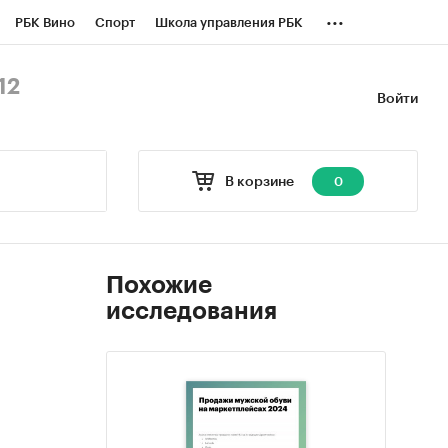
...
РБК Вино
Спорт
Школа управления РБК
БК Бизнес-среда
Дискуссионный клуб
12
Войти
оверка контрагентов
Политика
В корзине
0
Похожие
исследования