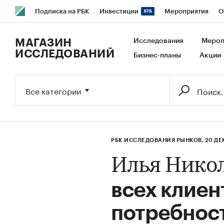
Подписка на РБК
Инвестиции
Мероприятия
О
РБК Образование
РБК Курсы
РБК Life
Тренды
В
МАГАЗИН
Исследования
Мероп
ИССЛЕДОВАНИЙ
Бизнес-планы
Акции
Исследования
Кредитные рейтинги
Франшизы
Га
Экономика
Бизнес
Технологии и медиа
Финансы
Все категории
РБК ИССЛЕДОВАНИЯ РЫНКОВ,
20 ДЕ
Илья Нико
всех клиен
потребност