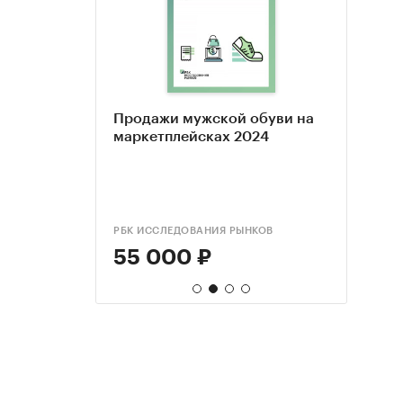
ов на
Продажи мужской обуви на
Прод
Анал
24
маркетплейсках 2024
марк
комм
Росси
прогн
НКОВ
РБК ИССЛЕДОВАНИЯ РЫНКОВ
РБК И
BUSINE
55 000 ₽
55 
161