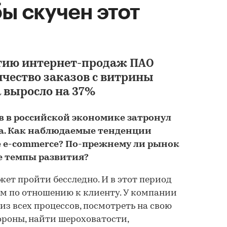
бы скучен этот
тию интернет-продаж ПАО
Продажи смартфон
чество заказов с витрины
маркетплейсах 20
 выросло на 37%
ов в российской экономике затронул
а. Как наблюдаемые тенденции
РБК ИССЛЕДОВАНИЯ РЫ
55 000 ₽
е e-commerce? По-прежнему ли рынок
е темпы развития?
жет пройти бесследно. И в этот период
м по отношению к клиенту. У компании
из всех процессов, посмотреть на свою
ороны, найти шероховатости,