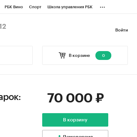
...
РБК Вино
Спорт
Школа управления РБК
БК Бизнес-среда
Дискуссионный клуб
12
Войти
оверка контрагентов
Политика
В корзине
0
70 000 ₽
арок:
В корзину