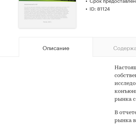
Срок предоставлени
ID: 81124
Описание
Содерж
Настоящ
собстве
исследо
конъюнк
рынка с
В отчет
рынка в