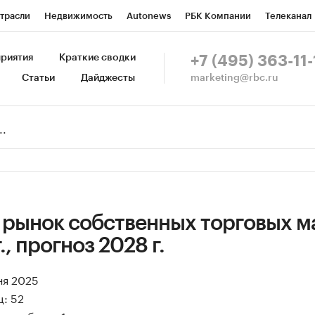
трасли
Недвижимость
Autonews
РБК Компании
Телеканал
изионеры
Национальные проекты
Город
Стиль
Крипто
Р
риятия
Краткие сводки
+7 (495) 363-11-
marketing@rbc.ru
Статьи
Дайджесты
зета
Спецпроекты СПб
Конференции СПб
Спецпроекты
Пр
Рынок наличной валюты
 рынок собственных торговых м
., прогноз 2028 г.
ня 2025
: 52