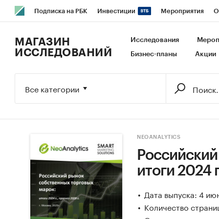
Подписка на РБК
Инвестиции
Мероприятия
О
РБК Образование
РБК Курсы
РБК Life
Тренды
В
МАГАЗИН
Исследования
Мероп
ИССЛЕДОВАНИЙ
Бизнес-планы
Акции
Исследования
Кредитные рейтинги
Франшизы
Га
Экономика
Бизнес
Технологии и медиа
Финансы
Все категории
NEOANALYTICS
Российский
итоги 2024 г
Дата выпуска: 4 ию
Количество страниц