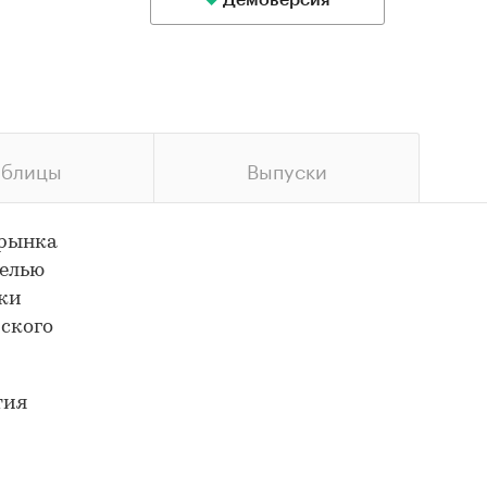
Демоверсия
аблицы
Выпуски
 рынка
целью
нки
ского
тия