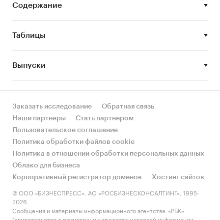
контроллеров из России.
Содержание
Рыночные доли производителей на рынке
программируемых логических
Таблицы
контроллеров в России.
Конкурентная ситуация на рынке
Выпуски
программируемых логических
контроллеров в России.
Тенденции и перспективы развития рынка
Заказать исследование
Обратная связь
программируемых логических
Наши партнеры
Стать партнером
контроллеров в России.
Пользовательское соглашение
Факторы, определяющие текущее состояние
Политика обработки файлов cookie
и развитие рынка программируемых
Политика в отношении обработки персональных данных
логических контроллеров в России.
Облако для бизнеса
Корпоративный регистратор доменов
Хостинг сайтов
Факторы, препятствующие росту рынка
программируемых логических
© ООО «БИЗНЕСПРЕСС», АО «РОСБИЗНЕСКОНСАЛТИНГ», 1995-
2026.
контроллеров в России.
Сообщения и материалы информационного агентства «РБК»
(свидетельство о регистрации средства массовой информации