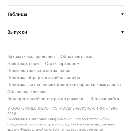
5. Рыночные доли производителей на рынке
программируемых логических контроллеров в
России.
Таблицы
6. Конкурентная ситуация на рынке
программируемых логических контроллеров в
Выпуски
России.
7. Тенденции и перспективы развития рынка
программируемых логических контроллеров в
Заказать исследование
Обратная связь
России.
Наши партнеры
Стать партнером
Пользовательское соглашение
8. Уровень цен на рынке программируемых
Политика обработки файлов cookie
логических контроллеров в России.
Политика в отношении обработки персональных данных
Облако для бизнеса
9. Факторы, определяющие текущее состояние
Корпоративный регистратор доменов
Хостинг сайтов
и развитие рынка программируемых
логических контроллеров в России.
© ООО «БИЗНЕСПРЕСС», АО «РОСБИЗНЕСКОНСАЛТИНГ», 1995-
2026.
10. Факторы, препятствующие росту рынка
Сообщения и материалы информационного агентства «РБК»
(свидетельство о регистрации средства массовой информации
программируемых логических контроллеров в
выдано Федеральной службой по надзору в сфере связи,