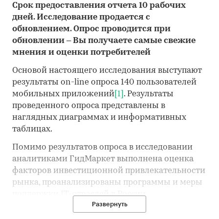
Срок предоставления отчета 10 рабочих
дней. Исследование продается с
обновлением. Опрос проводится при
обновлении – Вы получаете самые свежие
мнения и оценки потребителей
Основой настоящего исследования выступают
результаты on-line опроса 140 пользователей
мобильных приложений
[1]
. Результаты
проведенного опроса представлены в
наглядных диаграммах и информативных
таблицах.
Помимо результатов опроса в исследовании
аналитиками ГидМаркет выполнена оценка
факторов инвестиционной привлекательности
рынка, проанализированы программы и меры
поддержки IT-отраслей в России,
Развернуть
потребительские тренды, проблемы и угрозы
рынка, драйверы и перспективы рынка