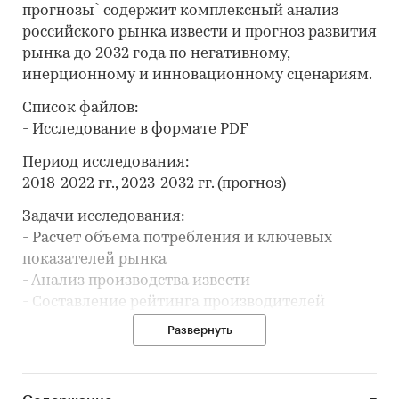
прогнозы` содержит комплексный анализ
российского рынка извести и прогноз развития
рынка до 2032 года по негативному,
инерционному и инновационному сценариям.
Список файлов:
- Исследование в формате PDF
Период исследования:
2018-2022 гг., 2023-2032 гг. (прогноз)
Задачи исследования:
- Расчет объема потребления и ключевых
показателей рынка
- Анализ производства извести
- Составление рейтинга производителей
- Анализ цен производителей извести
Развернуть
- Анализ импорта и экспорта
- Обзор финансовых показателей отрасли
- Формирование прогноза развития рынка