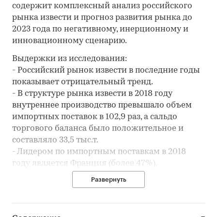
содержит комплексный анализ российского
рынка извести и прогноз развития рынка до
2023 года по негативному, инерционному и
инновационному сценарию.
Выдержки из исследования:
- Российский рынок извести в последние годы
показывает отрицательный тренд.
- В структуре рынка извести в 2018 году
внутреннее производство превышало объем
импортных поставок в 102,9 раз, а сальдо
торгового баланса было положительное и
составляло 33,5 тыс.т.
- Лидером по импортным поставкам в 2018
году является Франция (более 47%).
- Большую часть продукции российских
Развернуть
экспортеров покупает Беларусь (более 50%).
Период исследования:
2014-2018 гг., 2019-2023 гг. (прогноз)