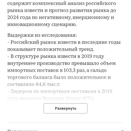
содержит комплексный анализ российского
рынка извести и прогноз развития рынка до
2024 года по негативному, инерционному и
инновационному сценарию.
Выдержки из исследования:
- Российский рынок извести в последние годы
показывает положительный тренд.
- В структуре рынка извести в 2019 году
внутреннее производство превышало объем
импортных поставок в 103,3 раз, а сальдо
торгового баланса было положительное и
составляло 64,6 тыс.т.
- Лидером по импортным поставкам в 2019
году является Франция (более 47%).
- Большую часть продукции российских
Развернуть
экспортеров покупает Беларусь (более 53%).
Период исследования:
2015-2019 гг., 2020-2024 гг. (прогноз)