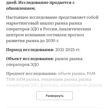
дней. Исследование продается с
обновлением.
Настоящее исследование представляет собой
маркетинговый анализ рынка рынка
операторов ЭДО в России. Аналитическим
центром компании составлен прогноз
развития рынка до 2030 г.
Период исследования:
2021-2025 гг.
Объект исследования:
рынок рынка
операторов ЭДО
Предмет исследования:
объем рынка, PAM-
TAM-SAM рынка, тенденции рынка рынка
операторов ЭДО, факторы, влияющие на рынок,
основные конкуренты, потребительские цены,
Развернуть
отраслевые финансово-экономические
показатели, оценка инвестиционной
привлекательности, прогноз развития рынка и