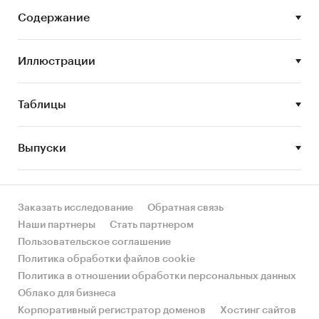
другие процессы
Содержание
Анализ рынка рынка операторов ЭДО
выполнен по рынку в целом, без изучения
Иллюстрации
отдельных его сегментов
Цель исследования:
анализ и прогноз
Таблицы
развития рынка рынка операторов ЭДО
Задачи исследования:
Выпуски
Оценка объема рынка рынка операторов
ЭДО
Заказать исследование
Обратная связь
STEP-анализ факторов, влияющих на рынок
Наши партнеры
Стать партнером
рынка операторов ЭДО
Пользовательское соглашение
Описание основных конкурентов
Политика обработки файлов cookie
Политика в отношении обработки персональных данных
Оценка текущих тенденций и перспектив
Облако для бизнеса
развития рынка
Корпоративный регистратор доменов
Хостинг сайтов