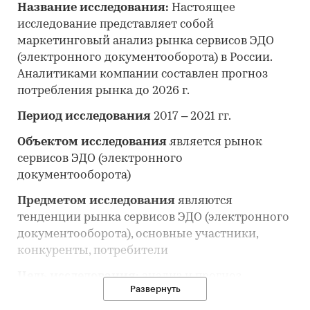
Название исследования:
Настоящее
исследование представляет собой
маркетинговый анализ рынка сервисов ЭДО
(электронного документооборота)
в России.
Аналитиками компании составлен прогноз
потребления рынка до 2026 г.
Период исследования
2017 – 2021 гг.
Объектом исследования
является рынок
сервисов ЭДО (электронного
документооборота)
Предметом исследования
являются
тенденции рынка сервисов ЭДО (электронного
документооборота), основные участники,
конкуренты, потребители
Цель исследования:
анализ и прогноз
Развернуть
развития рынка сервисов ЭДО (электронного
документооборота)