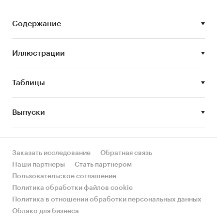
Задачи исследования:
Содержание
• Описание состояния рынка сервисов ЭДО
(электронного документооборота)
Иллюстрации
• Оценка объема и потенциальной емкости
рынка сервисов ЭДО (электронного
Таблицы
документооборота)
• STEP-анализ факторов, влияющих на рынок
Выпуски
сервисов ЭДО (электронного
документооборота)
• Описание основных конкурентов
Заказать исследование
Обратная связь
Наши партнеры
Стать партнером
• Составление прогноза развития рынка до
Пользовательское соглашение
2026 г.
Политика обработки файлов cookie
Основные блоки исследования:
Политика в отношении обработки персональных данных
Облако для бизнеса
• Обзор российского рынка сервисов ЭДО