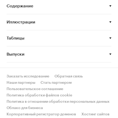
российского рынка, характеристики ключевых
Содержание
участников) и проведен анализ предложения
крупных игроков сегмента.
Иллюстрации
Цель исследования:
• Описание текущего состояния российского
рынка торгового эквайринга, анализ
Таблицы
предложения крупнейших игроков.
Выпуски
Задачи исследования:
• Описать состояние рынка РКО, ДБО и
банковских карт в России;
• Охарактеризовать ситуацию на рынке
Заказать исследование
Обратная связь
торгового эквайринга России;
Наши партнеры
Стать партнером
• Провести анализ программ по торговому
Пользовательское соглашение
эквайрингу основных банков России и
Политика обработки файлов cookie
ведущих компаний, предлагающих данные
Политика в отношении обработки персональных данных
услуги.
Облако для бизнеса
Корпоративный регистратор доменов
Хостинг сайтов